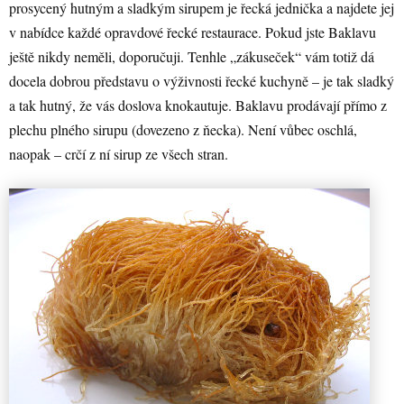
prosycený hutným a sladkým sirupem je řecká jednička a najdete jej
v nabídce každé opravdové řecké restaurace. Pokud jste Baklavu
ještě nikdy neměli, doporučuji. Tenhle „zákuseček“ vám totiž dá
docela dobrou představu o výživnosti řecké kuchyně – je tak sladký
a tak hutný, že vás doslova knokautuje. Baklavu prodávají přímo z
plechu plného sirupu (dovezeno z ňecka). Není vůbec oschlá,
naopak – crčí z ní sirup ze všech stran.