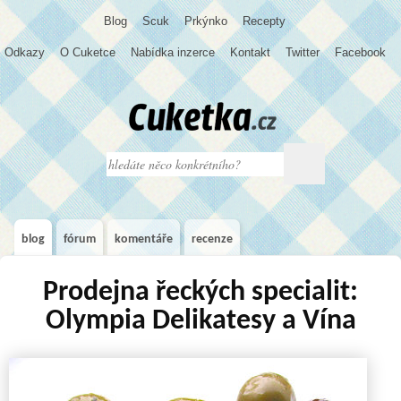
Blog
S
c
u
k
Prkýnko
Recepty
Odkazy
O Cuketce
Nabídka inzerce
Kontakt
Twitter
Facebook
blog
fórum
komentáře
recenze
Prodejna řeckých specialit:
Olympia Delikatesy a Vína