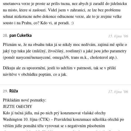
smetanova verze je proste az prilis tucna, nez abych ji zaradil do jidelnicku
na misto, ktere si zaslouzi. Videl jsem v zahranici, ze lze bez problemu
sehnat nizkotucne nebo dokonce odtucnene verze, ale to je zrejme velke
sousto i na Prahu, co? Kdo vi, at poradi. :)
15. října ʼ06
28.
pan Cuketka
Přiznám se, že na obsahu tuku já se nikdy moc nedívám, zajímá mě spíše o
jaký typ tuku jde (mléčný, živočišný, rostlinný) a jaké jsou jeho parametry
(poměr nasycené/nenasycené, omega3/6, trans m.k., cholesterol atp.).
Děkuju ale za upozornění, jestli to udržím v patrnosti, tak se v příští
návštěve v obchůdku poptám, co a jak.
17. října ʼ06
29.
Růža
Přikládám nové poznatky:
JEZTE OňECHY
Kdo jí tučná jídla, má po nich prý konzumovat vlašské ořechy
Washington 10. října (ČTK) – Pravidelná konzumace několika ořechů po
větším jídle pomáhá tělu vyrovnat se s negativním působením