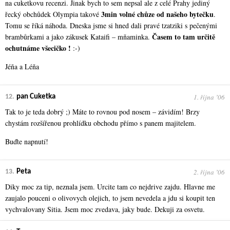
na cuketkovu recenzi. Jinak bych to sem nepsal ale z celé Prahy jediný
3min volné chůze od našeho bytečku
řecký obchůdek Olympia takové
.
Tomu se říká náhoda. Dneska jsme si hned dali pravé tzatziki s pečenými
Časem to tam určitě
brambůrkami a jako zákusek Kataifi – mňaminka.
ochutnáme všecičko !
:-)
Jéňa a Léňa
1. října ʼ06
12.
pan Cuketka
Tak to je teda dobrý ;) Máte to rovnou pod nosem – závidím! Brzy
chystám rozšířenou prohlídku obchodu přímo s panem majitelem.
Buďte napnutí!
2. října ʼ06
13.
Peta
Diky moc za tip, neznala jsem. Urcite tam co nejdrive zajdu. Hlavne me
zaujalo pouceni o olivovych olejich, to jsem nevedela a jdu si koupit ten
vychvalovany Sitia. Jsem moc zvedava, jaky bude. Dekuji za osvetu.