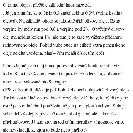
O tomto oleji si přečtěte
základní informace zde
. Já jen zmíním, že to číslo 0.3 značí aciditu 0,3% (volná kyslina
oleová). Na základě tohoto se jakostně třídí olivové oleje. Extra
vergine by měly mít pod 0,8 a vergine pod 2%. Obyčejný olivový
olej má aciditu kolem 1%, ale tam je to zase vyváženo přidáním
rafinovaného oleje. Pokud vůbc bude na etiketě extra panenského
oleje acidita uvedena, platí – čím menší číslo, tím lepší!
Samozřejmě jsem olej ihned porovnal v ostré konkurenci – viz.
fotka. Sitia 0.3 všechny ostatní naprosto rozválcovala, dokonce i
mnou vychvalované
bio Salvagno
(228,-). Na třetí příčce je pak bohužel docela olejovitý olivový olej z
Toskánska a úlně vespod bio olivový olej z Delvity, který díky jeho
ostré peckoidní chuti používám už jen pro teplou kuchyni. Sitia je
velice lehký olej (v podstatě to už ani olej není, ale nektar :) s
příchutí ovoce. Já tam zrovna teď cítím meruňky a hroznové víno,
ale nevylučuji, že zítra to bude něco jiného ;)