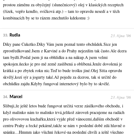
prostou záměnu za obyčejný (slunečnicový) olej v klasických receptech
(řízek, vepřo kendlo, svíčková atp.) – tam to opravdu nesedí a v těch
kombinacích by se to rázem znechutilo kdekomu :)
23. října ʼ06
33.
Rudla
Díky pane Cuketko.Díky Vám jsem poznal tento obchůdek.Sice jen
zprostředkovaně.Jsem z Karviné a do Prahy nejezdím tak často.Ale dcera
tam bydlí.Poslal jsem ji na obhlídku a na nákup.A jsem velmi
spokojen.ňecko je pro mě země zaslíbená a oblíbená.Jenže dovolená je
krátká a po zbytek roku nic.Teď to bude trošku jiné.Olej Sitia opravdu
skvělý,kozí sýr a jogurty také.Až pojedu za dcerou, tak si určitě do
obchůdku zajdu.Kdyby fungoval internetový bylo by to skvělé.
23. října ʼ06
34.
Marcel
Slibuji,že ještě letos bude fungovat určitá verze zásilkového obchodu, i
když malinko nám to malinko trvá,jelikož zároveň pracujeme na radách
pro olivovovou kuchařku,která vyjde před vánocemi,dalším obchodě v
centru Prahy a řecké pekárně,takže se nám v poslední době zdá hlavně o
spánku…Hmmm jako všichni řekové-na poslední chvíli a ještě všechno