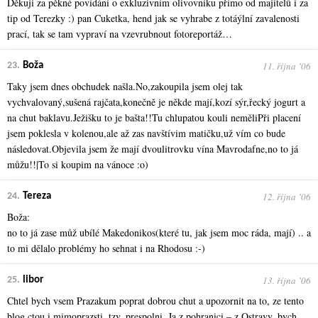
Děkuji za pěkné povídání o exkluzivním olivovníku přímo od majitelů i za
tip od Terezky :) pan Cuketka, hend jak se vyhrabe z totáýlní zavalenosti
prací, tak se tam vypraví na vzevrubnout fotoreportáž…
11. října ʼ06
23.
Boža
Taky jsem dnes obchudek našla.No,zakoupila jsem olej tak
vychvalovaný,sušená rajčata,konečně je někde mají,kozí sýr,řecký jogurt a
na chut baklavu.Ježišku to je bašta!!Tu chlupatou kouli neměliPři placení
jsem poklesla v kolenou,ale až zas navštívim matičku,už vím co bude
následovat.Objevila jsem že mají dvoulitrovku vína Mavrodafne,no to já
můžu!!|To si koupim na vánoce :o)
12. října ʼ06
24.
Tereza
Boža:
no to já zase můž ubílé Makedonikos(které tu, jak jsem moc ráda, mají) .. a
to mi dělalo problémy ho sehnat i na Rhodosu :-)
13. října ʼ06
25.
libor
Chtel bych vsem Prazakum poprat dobrou chut a upozornit na to, ze tento
blog ctou i mimoprazsti, tzv. prespolni. Ja z pohranici – z Ostravy, bych