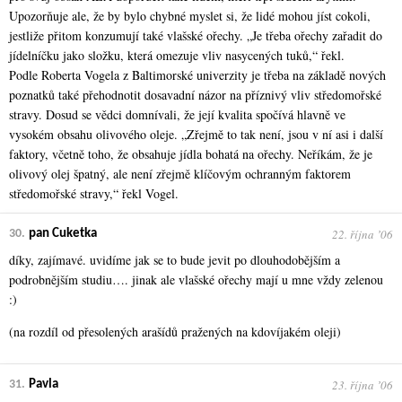
Upozorňuje ale, že by bylo chybné myslet si, že lidé mohou jíst cokoli,
jestliže přitom konzumují také vlašské ořechy. „Je třeba ořechy zařadit do
jídelníčku jako složku, která omezuje vliv nasycených tuků,“ řekl.
Podle Roberta Vogela z Baltimorské univerzity je třeba na základě nových
poznatků také přehodnotit dosavadní názor na příznivý vliv středomořské
stravy. Dosud se vědci domnívali, že její kvalita spočívá hlavně ve
vysokém obsahu olivového oleje. „Zřejmě to tak není, jsou v ní asi i další
faktory, včetně toho, že obsahuje jídla bohatá na ořechy. Neříkám, že je
olivový olej špatný, ale není zřejmě klíčovým ochranným faktorem
středomořské stravy,“ řekl Vogel.
22. října ʼ06
30.
pan Cuketka
díky, zajímavé. uvidíme jak se to bude jevit po dlouhodobějším a
podrobnějším studiu…. jinak ale vlašské ořechy mají u mne vždy zelenou
:)
(na rozdíl od přesolených arašídů pražených na kdovíjakém oleji)
23. října ʼ06
31.
Pavla