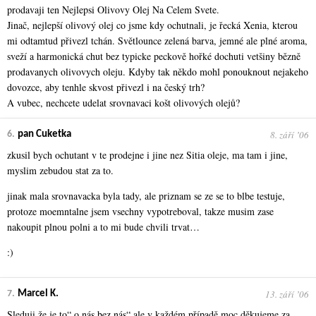
prodavaji ten Nejlepsi Olivovy Olej Na Celem Svete.
Jinač, nejlepší olivový olej co jsme kdy ochutnali, je řecká Xenia, kterou
mi odtamtud přivezl tchán. Světlounce zelená barva, jemné ale plné aroma,
sveží a harmonická chut bez typicke peckově hořké dochuti vetšiny bězně
prodavanych olivovych oleju. Kdyby tak někdo mohl ponouknout nejakeho
dovozce, aby tenhle skvost přivezl i na český trh?
A vubec, nechcete udelat srovnavaci košt olivových olejů?
8. září ʼ06
6.
pan Cuketka
zkusil bych ochutant v te prodejne i jine nez Sitia oleje, ma tam i jine,
myslim zebudou stat za to.
jinak mala srovnavacka byla tady, ale priznam se ze se to blbe testuje,
protoze moemntalne jsem vsechny vypotreboval, takze musim zase
nakoupit plnou polni a to mi bude chvili trvat…
:)
13. září ʼ06
7.
Marcel K.
Sleduji,že je to“ o nás bez nás“,ale v každém případě moc děkujeme za