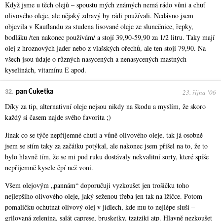
Když jsme u těch olejů – spoustu mých známých nemá rádo vůni a chuť
olivového oleje, ale nějaký zdravý by rádi používali. Nedávno jsem
objevila v Kauflandu za studena lisované oleje ze slunečnice, řepky,
bodláku /ten nakonec používám/ a stojí 39,90-59,90 za 1/2 litru. Taky mají
olej z hroznových jader nebo z vlašských ořechů, ale ten stojí 79,90. Na
všech jsou údaje o různých nasycených a nenasycených mastných
kyselinách, vitamínu E apod.
23. října ʼ06
32.
pan Cuketka
Díky za tip, alternativní oleje nejsou nikdy na škodu a myslím, že skoro
každý si časem najde svého favorita ;)
Jinak co se týče nepříjemné chuti a vůně olivového oleje, tak já osobně
jsem se stím taky za začátku potýkal, ale nakonec jsem přišel na to, že to
bylo hlavně tím, že se mi pod ruku dostávaly nekvalitní sorty, které spíše
nepříjemně kysele čpí než voní.
Všem olejovým „pannám“ doporučuji vyzkoušet jen trošičku toho
nejlepšího olivového oleje, jaký seženou třeba jen tak na lžičce. Potom
pomaličku ochutnat olivový olej v jídlech, kde mu to nejlépe sluší –
grilovaná zelenina, salát caprese, brusketky, tzatziki atp. Hlavně nezkoušet