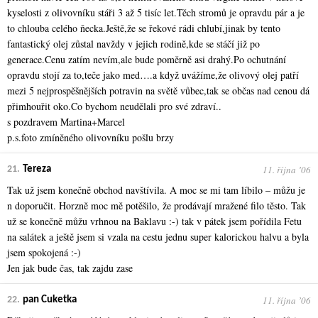
kyselosti z olivovníku stáři 3 až 5 tisíc let.Těch stromů je opravdu pár a je
to chlouba celého ňecka.Ještě,že se řekové rádi chlubí,jinak by tento
fantastický olej zůstal navždy v jejich rodině,kde se stáčí již po
generace.Cenu zatím nevím,ale bude poměrně asi drahý.Po ochutnání
opravdu stojí za to,teče jako med….a když uvážíme,že olivový olej patří
mezi 5 nejprospěšnějších potravin na světě vůbec,tak se občas nad cenou dá
přimhouřit oko.Co bychom neudělali pro své zdraví..
s pozdravem Martina+Marcel
p.s.foto zmíněného olivovníku pošlu brzy
11. října ʼ06
21.
Tereza
Tak už jsem konečně obchod navštívila. A moc se mi tam líbilo – můžu je
n doporučit. Horzně moc mě potěšilo, že prodávají mražené filo těsto. Tak
už se konečně můžu vrhnou na Baklavu :-) tak v pátek jsem pořídila Fetu
na salátek a ještě jsem si vzala na cestu jednu super kalorickou halvu a byla
jsem spokojená :-)
Jen jak bude čas, tak zajdu zase
11. října ʼ06
22.
pan Cuketka