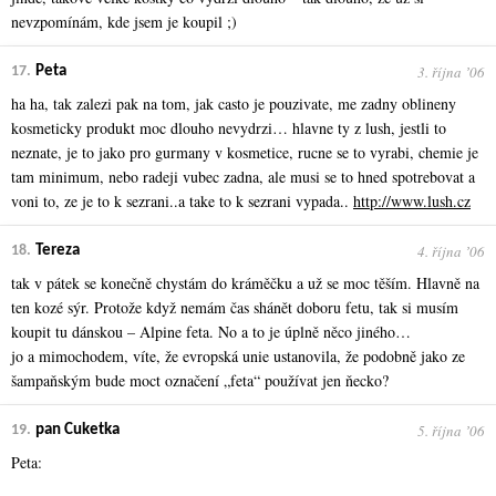
nevzpomínám, kde jsem je koupil ;)
3. října ʼ06
17.
Peta
ha ha, tak zalezi pak na tom, jak casto je pouzivate, me zadny oblineny
kosmeticky produkt moc dlouho nevydrzi… hlavne ty z lush, jestli to
neznate, je to jako pro gurmany v kosmetice, rucne se to vyrabi, chemie je
tam minimum, nebo radeji vubec zadna, ale musi se to hned spotrebovat a
voni to, ze je to k sezrani..a take to k sezrani vypada..
http://www.lush.cz
4. října ʼ06
18.
Tereza
tak v pátek se konečně chystám do kráměčku a už se moc těším. Hlavně na
ten kozé sýr. Protože když nemám čas shánět doboru fetu, tak si musím
koupit tu dánskou – Alpine feta. No a to je úplně něco jiného…
jo a mimochodem, víte, že evropská unie ustanovila, že podobně jako ze
šampaňským bude moct označení „feta“ používat jen ňecko?
5. října ʼ06
19.
pan Cuketka
Peta: