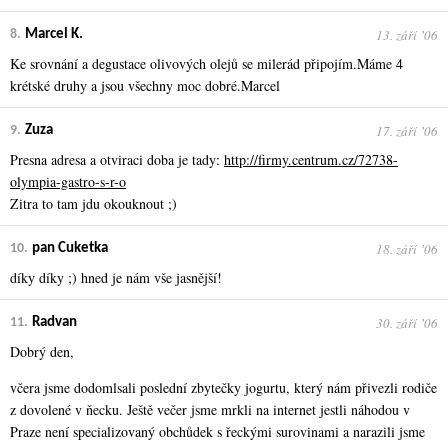
13. září ʼ06
8.
Marcel K.
Ke srovnání a degustace olivových olejů se milerád připojím.Máme 4
krétské druhy a jsou všechny moc dobré.Marcel
17. září ʼ06
9.
Zuza
Presna adresa a otviraci doba je tady:
http://firmy.centrum.cz/72738-
olympia-gastro-s-r-o
Zitra to tam jdu okouknout ;)
18. září ʼ06
10.
pan Cuketka
díky díky ;) hned je nám vše jasnější!
30. září ʼ06
11.
Radvan
Dobrý den,
včera jsme dodomlsali poslední zbytečky jogurtu, který nám přivezli rodiče
z dovolené v ňecku. Ještě večer jsme mrkli na internet jestli náhodou v
Praze není specializovaný obchůdek s řeckými surovinami a narazili jsme