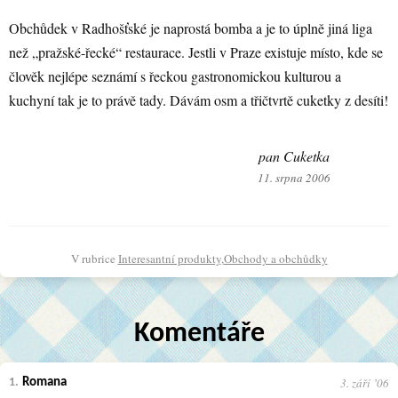
Obchůdek v Radhošťské je naprostá bomba a je to úplně jiná liga
než „pražské-řecké“ restaurace. Jestli v Praze existuje místo, kde se
člověk nejlépe seznámí s řeckou gastronomickou kulturou a
kuchyní tak je to právě tady. Dávám osm a třičtvrtě cuketky z desíti!
pan Cuketka
11. srpna 2006
V rubrice
Interesantní produkty
,
Obchody a obchůdky
Komentáře
3. září ʼ06
1.
Romana