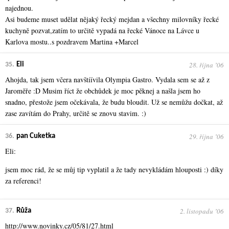
najednou.
Asi budeme muset udělat nějaký řecký mejdan a všechny milovníky řecké
kuchyně pozvat,zatím to určitě vypadá na řecké Vánoce na Lávce u
Karlova mostu..s pozdravem Martina +Marcel
28. října ʼ06
35.
Eli
Ahojda, tak jsem včera navštíívila Olympia Gastro. Vydala sem se až z
Jaroměře :D Musim říct že obchůdek je moc pěknej a našla jsem ho
snadno, přestože jsem očekávala, že budu bloudit. Už se nemůžu dočkat, až
zase zavítám do Prahy, určitě se znovu stavim. :)
29. října ʼ06
36.
pan Cuketka
Eli:
jsem moc rád, že se můj tip vyplatil a že tady nevykládám hlouposti :) díky
za referenci!
2. listopadu ʼ06
37.
Růža
http://www.novinky.cz/05/81/27.html