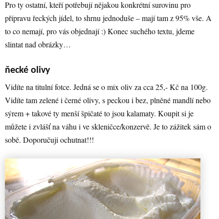
Pro ty ostatní, kteří potřebují nějakou konkrétní surovinu pro
přípravu řeckých jídel, to shrnu jednoduše – mají tam z 95% vše. A
to co nemají, pro vás objednají :) Konec suchého textu, jdeme
slintat nad obrázky…
ňecké olivy
Vidíte na titulní fotce. Jedná se o mix oliv za cca 25,- Kč na 100g.
Vidíte tam zelené i černé olivy, s peckou i bez, plněné mandlí nebo
sýrem + takové ty menší špičaté to jsou kalamaty. Koupit si je
můžete i zvlášť na váhu i ve skleničce/konzervě. Je to zážitek sám o
sobě. Doporučuji ochutnat!!!