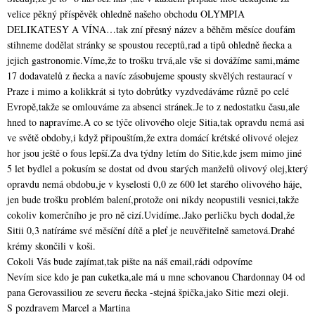
velice pěkný příspěvěk ohledně našeho obchodu OLYMPIA
DELIKATESY A VÍNA…tak zní přesný název a běhěm měsíce doufám
stihneme dodělat stránky se spoustou receptů,rad a tipů ohledně ňecka a
jejich gastronomie.Víme,že to trošku trvá,ale vše si dovážíme sami,máme
17 dodavatelů z ňecka a navíc zásobujeme spousty skvělých restaurací v
Praze i mimo a kolikkrát si tyto dobrůtky vyzdvedáváme různě po celé
Evropě,takže se omlouváme za absenci stránek.Je to z nedostatku času,ale
hned to napravíme.A co se týče olivového oleje Sitia,tak opravdu nemá asi
ve světě obdoby,i když připouštím,že extra domácí krétské olivové olejez
hor jsou ještě o fous lepší.Za dva týdny letím do Sitie,kde jsem mimo jiné
5 let bydlel a pokusím se dostat od dvou starých manželů olivový olej,který
opravdu nemá obdobu,je v kyselosti 0,0 ze 600 let starého olivového háje,
jen bude trošku problém balení,protože oni nikdy neopustili vesnici,takže
cokoliv komerčního je pro ně cizí.Uvidíme..Jako perličku bych dodal,že
Sitii 0,3 natíráme své měsíční dítě a pleť je neuvěřitelně sametová.Drahé
krémy skončili v koši.
Cokoli Vás bude zajímat,tak pište na náš email,rádi odpovíme
Nevím sice kdo je pan cuketka,ale má u mne schovanou Chardonnay 04 od
pana Gerovassiliou ze severu ňecka -stejná špička,jako Sitie mezi oleji.
S pozdravem Marcel a Martina