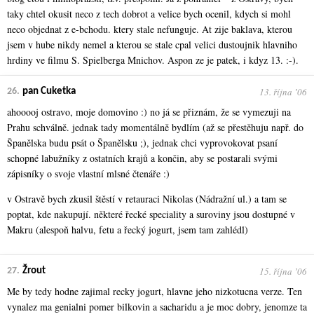
taky chtel okusit neco z tech dobrot a velice bych ocenil, kdych si mohl
neco objednat z e-bchodu. ktery stale nefunguje. At zije baklava, kterou
jsem v hube nikdy nemel a kterou se stale cpal velici dustoujnik hlavniho
hrdiny ve filmu S. Spielberga Mnichov. Aspon ze je patek, i kdyz 13. :-).
13. října ʼ06
26.
pan Cuketka
ahooooj ostravo, moje domovino :) no já se přiznám, že se vymezuji na
Prahu schválně. jednak tady momentálně bydlím (až se přestěhuju např. do
Španělska budu psát o Španělsku ;), jednak chci vyprovokovat psaní
schopné labužníky z ostatních krajů a končin, aby se postarali svými
zápisníky o svoje vlastní mlsné čtenáře :)
v Ostravě bych zkusil štěstí v retauraci Nikolas (Nádražní ul.) a tam se
poptat, kde nakupují. některé řecké speciality a suroviny jsou dostupné v
Makru (alespoň halvu, fetu a řecký jogurt, jsem tam zahlédl)
15. října ʼ06
27.
Žrout
Me by tedy hodne zajimal recky jogurt, hlavne jeho nizkotucna verze. Ten
vynalez ma genialni pomer bilkovin a sacharidu a je moc dobry, jenomze ta