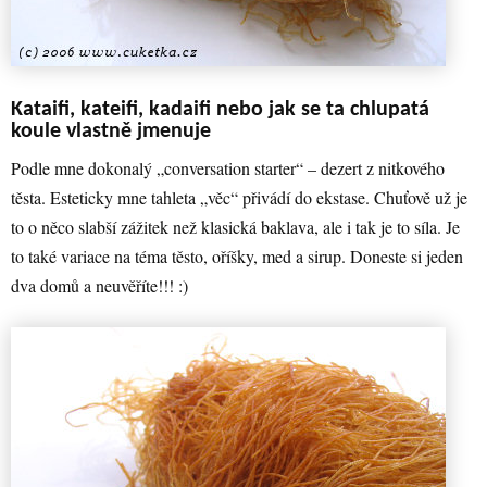
Kataifi, kateifi, kadaifi nebo jak se ta chlupatá
koule vlastně jmenuje
Podle mne dokonalý „conversation starter“ – dezert z nitkového
těsta. Esteticky mne tahleta „věc“ přivádí do ekstase. Chuťově už je
to o něco slabší zážitek než klasická baklava, ale i tak je to síla. Je
to také variace na téma těsto, oříšky, med a sirup. Doneste si jeden
dva domů a neuvěříte!!! :)