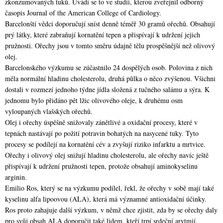
zkonzumovaných tuků. Uvádí se to ve studii, kterou zveřejnil odborný
časopis Journal of the American College of Cardiology.
Barcelonští vědci doporučují sníst denně téměř 30 gramů ořechů. Obsahují
prý látky, které zabraňují kornatění tepen a přispívají k udržení jejich
pružnosti. Ořechy jsou v tomto směru údajně tělu prospěšnější než olivový
olej.
Barcelonského výzkumu se zúčastnilo 24 dospělých osob. Polovina z nich
měla normální hladinu cholesterolu, druhá půlka o něco zvýšenou. Všichni
dostali v rozmezí jednoho týdne jídla složená z tučného salámu a sýra. K
jednomu bylo přidáno pět lžic olivového oleje, k druhému osm
vyloupaných vlašských ořechů.
Olej i ořechy úspěšně snižovaly zánětlivé a oxidační procesy, které v
tepnách nastávají po požití potravin bohatých na nasycené tuky. Tyto
procesy se podílejí na kornatění cév a zvyšují riziko infarktu a mrtvice.
Ořechy i olivový olej snižují hladinu cholesterolu, ale ořechy navíc ještě
přispívají k udržení pružnosti tepen, protože obsahují aminokyselinu
arginin.
Emilio Ros, který se na výzkumu podílel, řekl, že ořechy v sobě mají také
kyselinu alfa lipoovou (ALA), která má významné antioxidační účinky.
Ros proto zahajuje další výzkum, v němž chce zjistit, zda by se ořechy daly
pro svůj obsah ALA doporučit také lidem, kteří trpí srdeční arytmií.