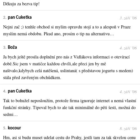
Děkuju za bezva tip!
3. září ʼ06
2.
pan Cuketka
Nejni zač ;) tenhle obchod si mylím opravdu stojí a to a alespoň v Praze
myslím nemá obdobu. Pkud ano, prosím o tip na alternativu…
4. září ʼ06
3.
Boža
Ja bych ještě prosila doplnění pro nás z Vidlákova informaci o otevírací
době.Sic jsem v matičce každou chvíli,ale přeci jen by mě
naštvalo,kdybych celá natěšená, uslintaná( s představou jogurtu s medem)
stála před zavřeným obchůdkem.
4. září ʼ06
4.
pan Cuketka
Tak to bohužel neposloužím, protože firma ignoruje internet a nemá vlastní
funkční stránky. Tipoval bych to ale tak minimálně do pěti šesti, možná do
sedmi…
8. září ʼ06
5.
kocour
Hm, asi si budu muset udelat cestu do Prahy, jestli tam za tak skvelou cenu