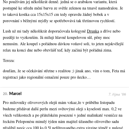
No používám jej několikrát denně. jedná se o arabskou variantu, která
postupně ke středu mění barvu ze světle zelenou na tmavě namodralou. Je
to taková kostka cca 15x15x15 cm tedy opravdu žádný bobek a v
porovnání s běžnými mýdly se spotřebovává tak třetinovou rychlostí.
Lush už mi tady několikrát doporučovala kolegyně
Drunka
a dříve nebo
později to vyzkouším. Já miluji hlavně koupelovou sůl, pěny moc
nemusím. Ale koupel s pořádnou dávkou voňavé soli, to jeten nejskvělejší
relax na konci dne nebo obzvlášť teď, kdy začíná být pořádná zima.
Tereza:
doufám, že se očekávání střetne s realitou ;) jinak ano, vím o tom, Feta má
registraci jako regionální označení pouze pro ňecko…
7. října ʼ06
20.
Marcel
Pro milovníky olivovových olejů mám vzkaz,že v průběhu listopadu
budeme přidávat další perlu mezi světovými oleji s kyselostí max. 0,2 ve
všech velikostech a po přátelském posezení v jedné malinkaté vesničce na
řeckém Peloponésu minulý týden nám majitel úžasného olivového sadu
přislíbil navíc cca 100 ks 0,5l nefiltrovaného extra virgine téměř v nulové