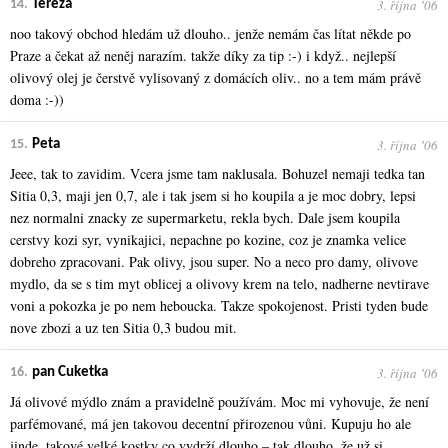
3. října ʼ06
14.
Tereza
noo takový obchod hledám už dlouho.. jenže nemám čas lítat někde po
Praze a čekat až neněj narazím. takže díky za tip :-) i když.. nejlepší
olivový olej je čerstvě vylisovaný z domácích oliv.. no a tem mám právě
doma :-))
3. října ʼ06
15.
Peta
Jeee, tak to zavidim. Vcera jsme tam naklusala. Bohuzel nemaji tedka tan
Sitia 0,3, maji jen 0,7, ale i tak jsem si ho koupila a je moc dobry, lepsi
nez normalni znacky ze supermarketu, rekla bych. Dale jsem koupila
cerstvy kozi syr, vynikajici, nepachne po kozine, coz je znamka velice
dobreho zpracovani. Pak olivy, jsou super. No a neco pro damy, olivove
mydlo, da se s tim myt oblicej a olivovy krem na telo, nadherne nevtirave
voni a pokozka je po nem heboucka. Takze spokojenost. Pristi tyden bude
nove zbozi a uz ten Sitia 0,3 budou mit.
3. října ʼ06
16.
pan Cuketka
Já olivové mýdlo znám a pravidelně používám. Moc mi vyhovuje, že není
parfémované, má jen takovou decentní přirozenou vůni. Kupuju ho ale
jinde, takové velké kostky co vydrží dlouho – tak dlouho, že už si