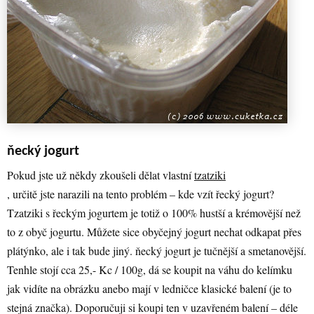
ňecký jogurt
Pokud jste už někdy zkoušeli dělat vlastní
tzatziki
, určitě jste narazili na tento problém – kde vzít řecký jogurt?
Tzatziki s řeckým jogurtem je totiž o 100% hustší a krémovější než
to z obyč jogurtu. Můžete sice obyčejný jogurt nechat odkapat přes
plátýnko, ale i tak bude jiný. ňecký jogurt je tučnější a smetanovější.
Tenhle stojí cca 25,- Kc / 100g, dá se koupit na váhu do kelímku
jak vidíte na obrázku anebo mají v ledničce klasické balení (je to
stejná značka). Doporučuji si koupi ten v uzavřeném balení – déle