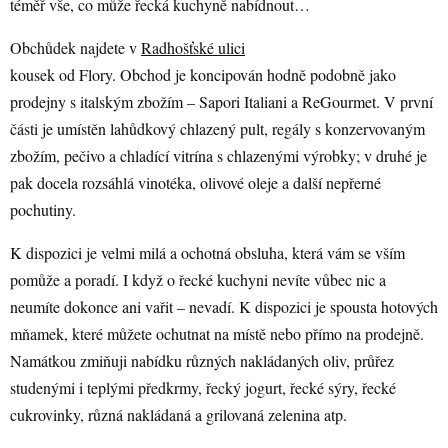
téměř vše, co může řecká kuchyně nabídnout…
Obchůdek najdete v
Radhošťské ulici
kousek od Flory. Obchod je koncipován hodně podobně jako
prodejny s italským zbožím – Sapori Italiani a ReGourmet. V první
části je umístěn lahůdkový chlazený pult, regály s konzervovaným
zbožím, pečivo a chladící vitrína s chlazenými výrobky; v druhé je
pak docela rozsáhlá vinotéka, olivové oleje a další nepřerné
pochutiny.
K dispozici je velmi milá a ochotná obsluha, která vám se vším
pomůže a poradí. I když o řecké kuchyni nevíte vůbec nic a
neumíte dokonce ani vařit – nevadí. K dispozici je spousta hotových
mňamek, které můžete ochutnat na místě nebo přímo na prodejně.
Namátkou zmiňuji nabídku různých nakládaných oliv, průřez
studenými i teplými předkrmy, řecký jogurt, řecké sýry, řecké
cukrovinky, různá nakládaná a grilovaná zelenina atp.