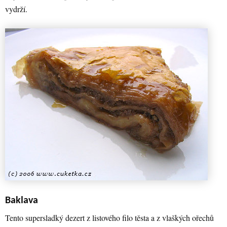
vydrží.
Baklava
Tento supersladký dezert z listového filo těsta a z vlaškých ořechů