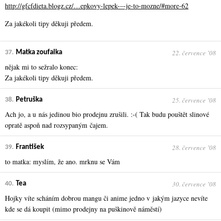
http://gfcfdieta.blogz.cz/…epkovy-lepek-–-je-to-mozne/#more-62
Za jakékoli tipy děkuji předem.
22. července ʼ08
37.
Matka zoufalka
nějak mi to sežralo konec:
Za jakékoli tipy děkuji předem.
25. července ʼ08
38.
Petruška
Ach jo, a u nás jedinou bio prodejnu zrušili. :-( Tak budu pouštět slinové
opratě aspoň nad rozsypaným čajem.
28. července ʼ08
39.
František
to matka: myslím, že ano. mrknu se Vám
30. července ʼ08
40.
Tea
Hojky víte scháním dobrou mangu či anime jedno v jakým jazyce nevíte
kde se dá koupit (mimo prodejny na puškinově náměstí)