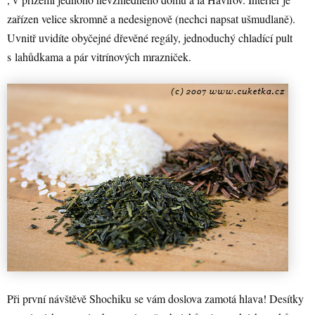
zařízen velice skromně a nedesignově (nechci napsat ušmudlaně).
Uvnitř uvidíte obyčejné dřevěné regály, jednoduchý chladící pult
s lahůdkama a pár vitrínových mrazniček.
Při první návštěvě Shochiku se vám doslova zamotá hlava! Desítky