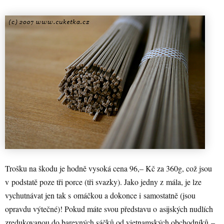
Trošku na škodu je hodně vysoká cena 96,– Kč za 360g, což jsou
v podstatě poze tři porce (tři svazky). Jako jedny z mála, je lze
vychutnávat jen tak s omáčkou a dokonce i samostatně (jsou
opravdu výtečné)! Pokud máte svou představu o asijských nudlích
zredukovanou do barevných sáčků od vietnamských obchodníků –