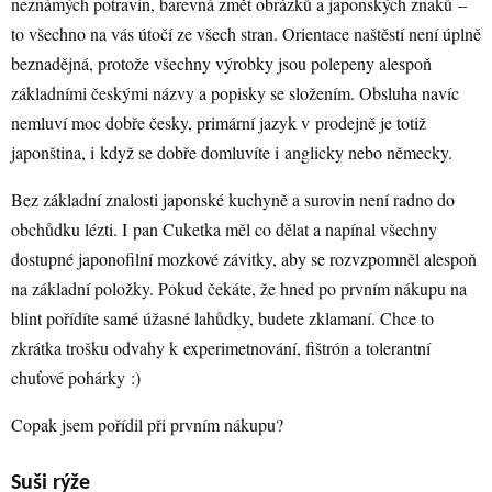
neznámých potravin, barevná změt obrázků a japonských znaků –
to všechno na vás útočí ze všech stran. Orientace naštěstí není úplně
beznadějná, protože všechny výrobky jsou polepeny alespoň
základními českými názvy a popisky se složením. Obsluha navíc
nemluví moc dobře česky, primární jazyk v prodejně je totiž
japonština, i když se dobře domluvíte i anglicky nebo německy.
Bez základní znalosti japonské kuchyně a surovin není radno do
obchůdku lézti. I pan Cuketka měl co dělat a napínal všechny
dostupné japonofilní mozkové závitky, aby se rozvzpomněl alespoň
na základní položky. Pokud čekáte, že hned po prvním nákupu na
blint pořídíte samé úžasné lahůdky, budete zklamaní. Chce to
zkrátka trošku odvahy k experimetnování, fištrón a tolerantní
chuťové pohárky :)
Copak jsem pořídil při prvním nákupu?
Suši rýže