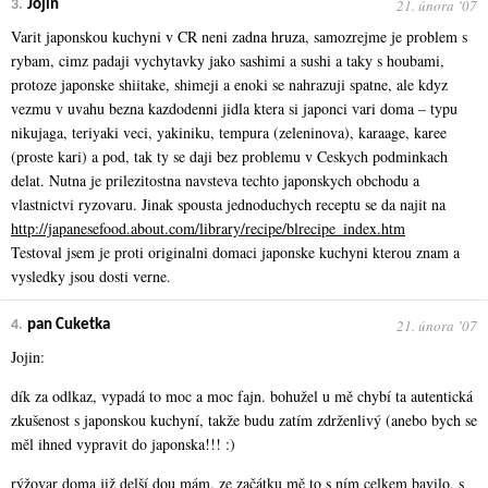
21. února ʼ07
3.
Jojin
Varit japonskou kuchyni v CR neni zadna hruza, samozrejme je problem s
rybam, cimz padaji vychytavky jako sashimi a sushi a taky s houbami,
protoze japonske shiitake, shimeji a enoki se nahrazuji spatne, ale kdyz
vezmu v uvahu bezna kazdodenni jidla ktera si japonci vari doma – typu
nikujaga, teriyaki veci, yakiniku, tempura (zeleninova), karaage, karee
(proste kari) a pod, tak ty se daji bez problemu v Ceskych podminkach
delat. Nutna je prilezitostna navsteva techto japonskych obchodu a
vlastnictvi ryzovaru. Jinak spousta jednoduchych receptu se da najit na
http://japanesefood.about.com/library/recipe/blrecipe_index.htm
Testoval jsem je proti originalni domaci japonske kuchyni kterou znam a
vysledky jsou dosti verne.
21. února ʼ07
4.
pan Cuketka
Jojin:
dík za odlkaz, vypadá to moc a moc fajn. bohužel u mě chybí ta autentická
zkušenost s japonskou kuchyní, takže budu zatím zdrženlivý (anebo bych se
měl ihned vypravit do japonska!!! :)
rýžovar doma již delší dou mám. ze začátku mě to s ním celkem bavilo, s