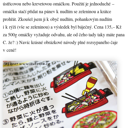
ústřicovou nebo krevetovou omáčkou. Použití je jednoduché –
omáčku stačí přidat na pánev k nudlím se zeleninou a krátce
prohřát. Zkoušel jsem ji k obyč nudlím, pohankovým nudlím
i k rýži (vše se zeleninou) a výsledek byl báječný. Cena 135,– Kž
za 500g omáčky vyžaduje odvahu, ale od čeho tady taky máte pana
C. že? :) Navíc krásné obrázkové návody plné rozsypaného čaje
v ceně!