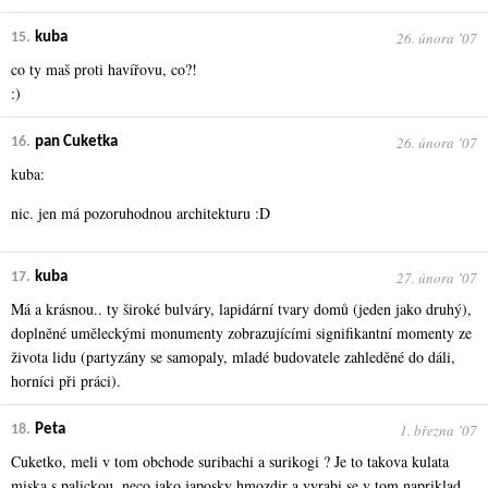
26. února ʼ07
15.
kuba
co ty maš proti havířovu, co?!
:)
26. února ʼ07
16.
pan Cuketka
kuba:
nic. jen má pozoruhodnou architekturu :D
27. února ʼ07
17.
kuba
Má a krásnou.. ty široké bulváry, lapidární tvary domů (jeden jako druhý),
doplněné uměleckými monumenty zobrazujícími signifikantní momenty ze
života lidu (partyzány se samopaly, mladé budovatele zahleděné do dáli,
horníci při práci).
1. března ʼ07
18.
Peta
Cuketko, meli v tom obchode suribachi a surikogi ? Je to takova kulata
miska s palickou, neco jako japosky hmozdir a vyrabi se v tom napriklad