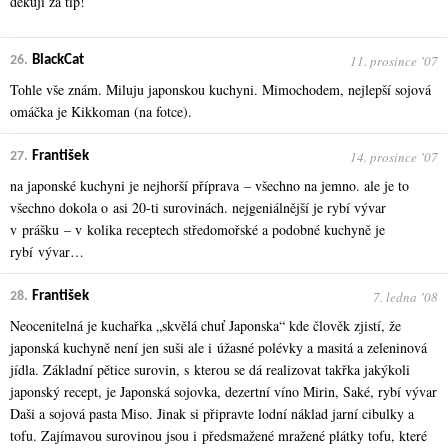
děkuji za tip!
11. prosince ʼ07
26.
BlackCat
Tohle vše znám. Miluju japonskou kuchyni. Mimochodem, nejlepší sojová
omáčka je Kikkoman (na fotce).
14. prosince ʼ07
27.
František
na japonské kuchyni je nejhorší příprava – všechno na jemno. ale je to
všechno dokola o asi 20-ti surovinách. nejgeniálnější je rybí vývar
v prášku – v kolika receptech středomořské a podobné kuchyně je
rybí vývar…
7. ledna ʼ08
28.
František
Neocenitelná je kuchařka „skvělá chuť Japonska“ kde člověk zjistí, že
japonská kuchyně není jen suši ale i úžasné polévky a masitá a zeleninová
jídla. Základní pětice surovin, s kterou se dá realizovat takřka jakýkoli
japonský recept, je Japonská sojovka, dezertní víno Mirin, Saké, rybí vývar
Daši a sojová pasta Miso. Jinak si připravte lodní náklad jarní cibulky a
tofu. Zajímavou surovinou jsou i předsmažené mražené plátky tofu, které