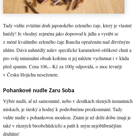
Tady vidíte zvláštní druh japonského zeleného čaje, který je vlastně
hnědý! Je vhodný zejména jako doprovod k jídlu a vyrábí se
z méně kvalitního zeleného čaje Bancha opražením nad dřevěným
uhlím. Dává nahnědlý nálev specifické karamelově-oříškové chuti a
pro svůj minimální obsah kofeinu si jej můžete vychutnat i v klidu
před spaním. Cena 106,– Kč za 100g odpovídá, o moc levněji
v Česku Hojichu neseženete.
Pohankové nudle Zaru Soba
Výběr nudlí, ať už samostatně, nebo v desítkách různých instantních
miskách, je široký a hodný k podrobnému prozkoumání. Tady
vidíte nudle s pohankovou moukou. Znám je už delší dobu (mají je
také v různých bioobchůdcích) a patří k mým nejoblíbenějším
druhům!