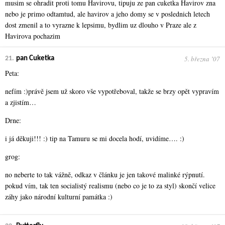
musim se ohradit proti tomu Havirovu, tipuju ze pan cuketka Havirov zna
nebo je primo odtamtud, ale havirov a jeho domy se v poslednich letech
dost zmenil a to vyrazne k lepsimu, bydlim uz dlouho v Praze ale z
Havirova pochazim
5. března ʼ07
21.
pan Cuketka
Peta:
nefím :)právě jsem už skoro vše vypotřeboval, takže se brzy opět vypravím
a zjistím…
Drne:
i já děkuji!!! :) tip na Tamuru se mi docela hodí, uvidíme…. :)
grog:
no neberte to tak vážně, odkaz v článku je jen takové malinké rýpnutí.
pokud vím, tak ten socialistý realismu (nebo co je to za styl) skončí velice
záhy jako národní kulturní památka :)