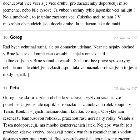
dochucovat vice veci a je vice druhu, pro zacatecniky doporucuji miso
jecmenne, nebo bile ryzove. Ja vubec vsechny tyhle japonske veci miluju !
No a umeboshi, to je uplne zazracna vec, Cuketko meli to tam ? V
makrobio obchudcich jsou docela drahe. Ja je davam take do maki.
22. února ʼ07
10.
Gorog
Rad bych ochutnal sushi, ale po domacku udelane. Neznate nejaky obchod
v Brne kde se da koupit rasa+wasabi + nejaka omacka atd…
Jedine co jsem v Brne sehnal je wasabi. Sushi asi bez prave syrove ryby
nebude ono ale chtel jsem zkusit aspon takovej naznak protoze jsem to jeste
nikdy nejedl. ]]
22. února ʼ07
11.
Peta
Gorogu, ve skoro kazdem obchode se zdravou vyzivou sezenes vse
potrebne. Ja jsemsi ale napriklad rohozku na zamotavani rolek koupila v
Tescu. Koukni v jejich mezinarodnim koutku, co maji. Obvykle tam
sezenes tu bambusovou rohozku, prazenou rasu nori na ty rolky. Wasabi z
Tesca nedoporucuji, ma mnoho konzervacnich latek. Nejlepsi wasabi je z
prodejen zdrave vyzivy, prodavaji prasek wasabi a rozmichanim s vodou
dostanes super pastu wasabi. Budes potrebovat dale ten nalozeny zazvor.