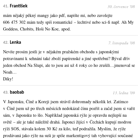
30. července ʼ08
41.
František
mám nějaký pěkný mangy jako pdf, napište mi, nebo zavolejte
606 475 302 mám tedy spíš romantické – lechtivé nebo sci-fi např. Ah My
Goddess, Chobits, Hoši No Koe, apod.
7. listopadu ʼ08
42.
Lenka
Nevíte prosím jestli je v nějakém pražském obchodu s japonskými
potravinami k sehnání také zboží papírenské a jiné spotřební? Býval dřív
jeden obchod Na Slupi, ale to jsou asi už 4 roky co ho zrušili…jmenoval se
Noah…
Díky!
13. ledna ʼ09
43.
baobab
V Japonsku, Číně a Koreji jsem strávil dohromady několik let. Zatímco
v Číně jsem už po třech měsících nedokázal čínu pozřít a začal jsem si vařit
sám, v Japonsku to šlo. Například japonská rýže je opravdu nejlepší na
světě – ale je také náležitě drahá. Japonci žijící v Čechách kupují modrou
rýži SOS, stávala kolem 30 Kč za kilo, teď podražila. Myslím, že rýže
prodávaná jako rýže na suši je spíše markentigový tah vyhovující současné