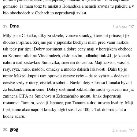
gomasio. Ja mam totiz tu misku z Holandska a nemeli zrovna tu palicku a v
bio obochodech v Cechach to neprodavaji zvlast.
1. března ʼ07
19.
Drne
Mily pane Cuketko, diky za skvele, vonave stranky, ktere mi prinaseji jiz
dlouho inspiraci. Zrejme jen v japonske kuchyni mam pred vami naskok,
tak tedy par tipu: Dobry sortiment a dobre ceny maji v korejskem obchode
na Korunni ulici na Vinohradech, cislo nevim, odhaduji tak 41, je kousek
nahoru nad zastavkou Sumavska, smerem do centra. Maji zazvor, wasabi,
rasy, ryzi, miso, nadobi, omacky a mnoho dalsich lakavosti. Dalsi tip je
urcite Makro, kupuji tam opravdu cerstve ryby – da se vybrat – dodavaji
cerstve vzdy v utery, ctvrtek a sobotu. Navic filety z lososa i tunaka byvaji
za bezkonkurencni cenu. Dobry sortiment zakladniho sushi vybaveni ma jiz
zminena CIPA na Smichove u Zeleznicniho mostu. Jinak doporucuji
restauraci Tamura, vede ji Japonec, pan Tamura a drzi uroven kvality. Maji
i prijemne akce napr. 3 kousky nigiri sushi za 100,-. Tak dobrou chut a
hodne zdaru.
2. března ʼ07
20.
grog