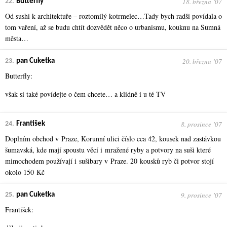
18. března ʼ07
22.
Butterfly
Od sushi k architektuře – roztomilý kotrmelec…Tady bych radši povídala o
tom vaření, až se budu chtít dozvědět něco o urbanismu, kouknu na Šumná
města…
20. března ʼ07
23.
pan Cuketka
Butterfly:
však si také povídejte o čem chcete… a klidně i u té TV
8. prosince ʼ07
24.
František
Doplním obchod v Praze, Korunní ulici číslo cca 42, kousek nad zastávkou
šumavská, kde mají spoustu věcí i mražené ryby a potvory na suši které
mimochodem používají i sušibary v Praze. 20 kousků ryb či potvor stojí
okolo 150 Kč
9. prosince ʼ07
25.
pan Cuketka
František: