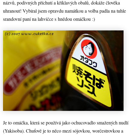
názvů, podivných příchutí a křiklavých obalů, dokáže člověka
uhranout! Vybíral jsem opravdu namátkou a volba padla na tuhle
srandovní paní na lahvičce s hnědou omáčkou :)
Je to omáčka, která se používá jako ochucovadlo smažených nudlí
(Yakisoba). Chuťově je to něco mezi sójovkou, worčestrovkou a