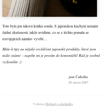
Toto byla jen taková krátká sonda. S japonskou kuchyní nemám
žádné zkušenosti, takže uvidíme, co se z těchto pomalu se
rozvíjejících námluv vyvrbí…
Máte-li tipy na nějaké osvědčené japonské produkty, které jsou
málo známé – napište mi je prosím do komentářů! Rád je osobně
vyzkouším ;)
pan Cuketka
20. února 2007
V rubrice
Obchody a obchůdky