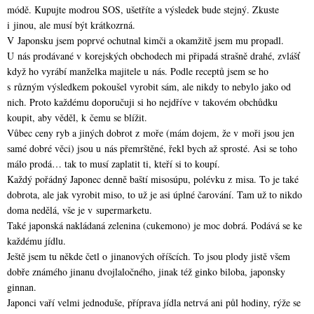
módě. Kupujte modrou SOS, ušetříte a výsledek bude stejný. Zkuste
i jinou, ale musí být krátkozrná.
V Japonsku jsem poprvé ochutnal kimči a okamžitě jsem mu propadl.
U nás prodávané v korejských obchodech mi připadá strašně drahé, zvlášť
když ho vyrábí manželka majitele u nás. Podle receptů jsem se ho
s různým výsledkem pokoušel vyrobit sám, ale nikdy to nebylo jako od
nich. Proto každému doporučuji si ho nejdříve v takovém obchůdku
koupit, aby věděl, k čemu se blížit.
Vůbec ceny ryb a jiných dobrot z moře (mám dojem, že v moři jsou jen
samé dobré věci) jsou u nás přemrštěné, řekl bych až sprosté. Asi se toho
málo prodá… tak to musí zaplatit ti, kteří si to koupí.
Každý pořádný Japonec denně baští misosúpu, polévku z misa. To je také
dobrota, ale jak vyrobit miso, to už je asi úplné čarování. Tam už to nikdo
doma nedělá, vše je v supermarketu.
Také japonská nakládaná zelenina (cukemono) je moc dobrá. Podává se ke
každému jídlu.
Ještě jsem tu někde četl o jinanových oříšcích. To jsou plody jistě všem
dobře známého jinanu dvojlaločného, jinak též ginko biloba, japonsky
ginnan.
Japonci vaří velmi jednoduše, příprava jídla netrvá ani půl hodiny, rýže se