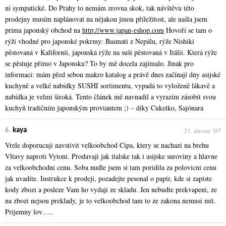
ní sympatické. Do Prahy to nemám zrovna skok, tak návštěvu této
prodejny musím naplánovat na nějakou jinou příležitost, ale našla jsem
prima japonský obchod na
http://www.japan-eshop.com
Hovoří se tam o
rýži vhodné pro japonské pokrmy: Basmati z Nepálu, rýže Nishiki
pěstovaná v Kalifornii, japonská rýže na suši pěstovaná v Itálii. Která rýže
se pěstuje přímo v Japonsku? To by mě docela zajímalo. Jinak pro
informaci: mám před sebou makro katalog a právě dnes začínají dny asijské
kuchyně a velké nabídky SUSHI sortimentu, vypadá to vyloženě lákavě a
nabídka je velmi široká. Tento článek mě navnadil a vyrazím zásobit svou
kuchyň tradičním japonským proviantem ;) – díky Cuketko, Sajónara
21. února ʼ07
6.
kaya
Vrele doporucuji navstivit velkoobchod Cipa, ktery se nachazi na brehu
Vltavy naproti Vytoni. Prodavaji jak italske tak i asijske suroviny a hlavne
za velkoobchodni cenu. Soba nudle jsem si tam poridila za polovicni cenu
jak uvadite. Instrukce k prodeji, pozadejte pesonal o papir, kde si zapiste
kody zbozi a posleze Vam ho vydaji ze skladu. Jen nebudte prekvapeni, ze
na zbozi nejsou preklady, je to velkoobchod tam to ze zakona nemusi mit.
Prijemny lov…..