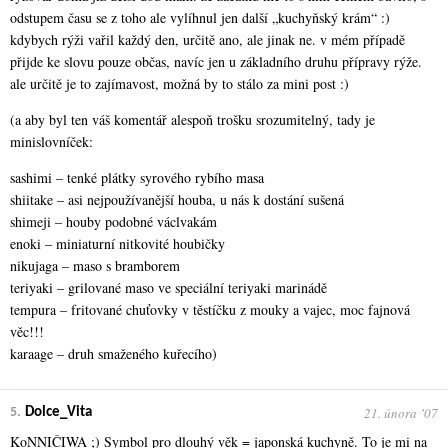
odstupem času se z toho ale vylíhnul jen další „kuchyňský krám“ :)
kdybych rýži vařil každý den, určitě ano, ale jinak ne. v mém případě
přijde ke slovu pouze občas, navíc jen u základního druhu přípravy rýže.
ale určitě je to zajímavost, možná by to stálo za mini post :)
(a aby byl ten váš komentář alespoň trošku srozumitelný, tady je
minislovníček:
sashimi – tenké plátky syrového rybího masa
shiitake – asi nejpoužívanější houba, u nás k dostání sušená
shimeji – houby podobné václvakám
enoki – miniaturní nitkovité houbičky
nikujaga – maso s bramborem
teriyaki – grilované maso ve speciální teriyaki marinádě
tempura – fritované chuťovky v těstíčku z mouky a vajec, moc fajnová
věc!!!
karaage – druh smaženého kuřecího)
21. února ʼ07
5.
Dolce_Vita
KoNNIČIWA ;) Symbol pro dlouhý věk = japonská kuchyně. To je mi na