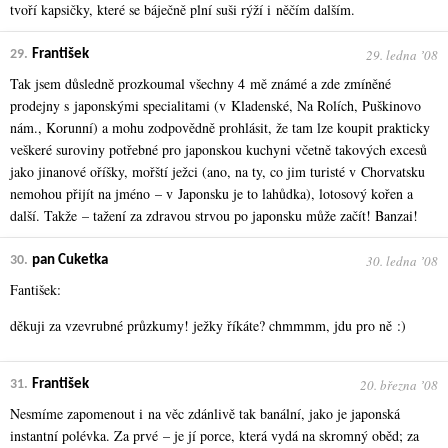
tvoří kapsičky, které se báječně plní suši rýží i něčím dalším.
29. ledna ʼ08
29.
František
Tak jsem důsledně prozkoumal všechny 4 mě známé a zde zmíněné
prodejny s japonskými specialitami (v Kladenské, Na Rolích, Puškinovo
nám., Korunní) a mohu zodpovědně prohlásit, že tam lze koupit prakticky
veškeré suroviny potřebné pro japonskou kuchyni včetně takových excesů
jako jinanové oříšky, mořští ježci (ano, na ty, co jim turisté v Chorvatsku
nemohou přijít na jméno – v Japonsku je to lahůdka), lotosový kořen a
další. Takže – tažení za zdravou strvou po japonsku může začít! Banzai!
30. ledna ʼ08
30.
pan Cuketka
Fantišek:
děkuji za vzevrubné průzkumy! ježky říkáte? chmmmm, jdu pro ně :)
20. března ʼ08
31.
František
Nesmíme zapomenout i na věc zdánlivě tak banální, jako je japonská
instantní polévka. Za prvé – je jí porce, která vydá na skromný oběd; za