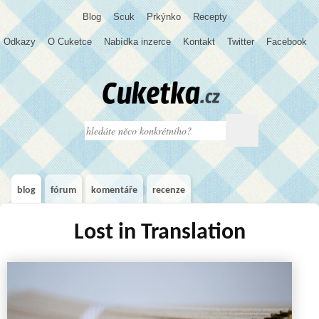
Blog
S
c
u
k
Prkýnko
Recepty
Odkazy
O Cuketce
Nabídka inzerce
Kontakt
Twitter
Facebook
blog
fórum
komentáře
recenze
Lost in Translation