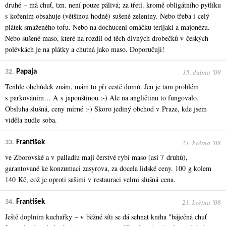
druhé – má chuť, tzn. není pouze pálivá; za třetí. kromě obligátního pytlíku
s kořením obsahuje (většinou hodně) sušené zeleniny. Nebo třeba i celý
plátek smaženého tofu. Nebo na dochucení omáčku terijaki a majonézu.
Nebo sušené maso, které na rozdíl od těch divných drobečků v českých
polévkách je na plátky a chutná jako maso. Doporučuji!
15. dubna ʼ08
32.
Papaja
Tenhle obchůdek znám, mám to při cestě domů. Jen je tam problém
s parkováním… A s japonštinou :-) Ale na angličtinu to fungovalo.
Obsluha slušná, ceny mírné :-) Skoro jediný obchod v Praze, kde jsem
viděla nudle soba.
21. května ʼ08
33.
František
ve Zborovské a v palladiu mají čerstvé rybí maso (asi 7 druhů),
garantované ke konzumaci zasyrova, za docela lidské ceny. 100 g kolem
140 Kč, což je oproti sašimi v restauraci velmi slušná cena.
21. května ʼ08
34.
František
Ještě doplním kuchařky – v běžné síti se dá sehnat kniha "báječná chuť