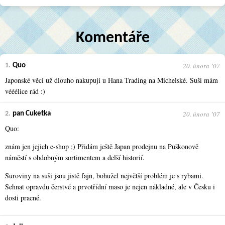
Komentáře
20. února ʼ07
1.
Quo
Japonské věci už dlouho nakupuji u Hana Trading na Michelské. Suši mám
vééélice rád :)
20. února ʼ07
2.
pan Cuketka
Quo:
znám jen jejich e-shop :) Přidám ještě Japan prodejnu na Puškonově
náměstí s obdobným sortimentem a delší historií.
Suroviny na suši jsou jistě fajn, bohužel největší problém je s rybami.
Sehnat opravdu čerstvé a prvotřídní maso je nejen nákladné, ale v Česku i
dosti pracné.