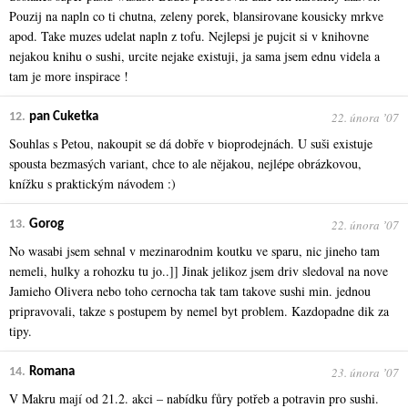
Pouzij na napln co ti chutna, zeleny porek, blansirovane kousicky mrkve
apod. Take muzes udelat napln z tofu. Nejlepsi je pujcit si v knihovne
nejakou knihu o sushi, urcite nejake existuji, ja sama jsem ednu videla a
tam je more inspirace !
22. února ʼ07
12.
pan Cuketka
Souhlas s Petou, nakoupit se dá dobře v bioprodejnách. U suši existuje
spousta bezmasých variant, chce to ale nějakou, nejlépe obrázkovou,
knížku s praktickým návodem :)
22. února ʼ07
13.
Gorog
No wasabi jsem sehnal v mezinarodnim koutku ve sparu, nic jineho tam
nemeli, hulky a rohozku tu jo..]] Jinak jelikoz jsem driv sledoval na nove
Jamieho Olivera nebo toho cernocha tak tam takove sushi min. jednou
pripravovali, takze s postupem by nemel byt problem. Kazdopadne dik za
tipy.
23. února ʼ07
14.
Romana
V Makru mají od 21.2. akci – nabídku fůry potřeb a potravin pro sushi.