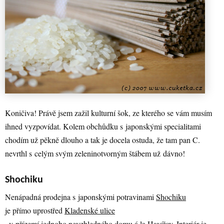
Koničiva! Právě jsem zažil kulturní šok, ze kterého se vám musím
ihned vyzpovídat. Kolem obchůdku s japonskými specialitami
chodím už pěkně dlouho a tak je docela ostuda, že tam pan C.
nevrthl s celým svým zeleninotvorným štábem už dávno!
Shochiku
Nenápadná prodejna s japonskými potravinami
Shochiku
je přímo uprostřed
Kladenské ulice
, v přízemí jednoho nevzhledného domu á la Havířov. Interiér je