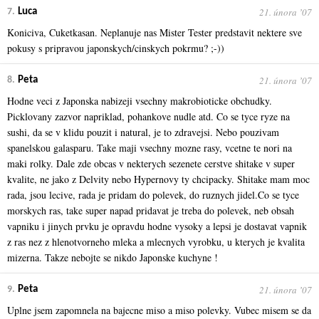
21. února ʼ07
7.
Luca
Koniciva, Cuketkasan. Neplanuje nas Mister Tester predstavit nektere sve
pokusy s pripravou japonskych/cinskych pokrmu? ;-))
21. února ʼ07
8.
Peta
Hodne veci z Japonska nabizeji vsechny makrobioticke obchudky.
Picklovany zazvor napriklad, pohankove nudle atd. Co se tyce ryze na
sushi, da se v klidu pouzit i natural, je to zdravejsi. Nebo pouzivam
spanelskou galasparu. Take maji vsechny mozne rasy, vcetne te nori na
maki rolky. Dale zde obcas v nekterych sezenete cerstve shitake v super
kvalite, ne jako z Delvity nebo Hypernovy ty chcipacky. Shitake mam moc
rada, jsou lecive, rada je pridam do polevek, do ruznych jidel.Co se tyce
morskych ras, take super napad pridavat je treba do polevek, neb obsah
vapniku i jinych prvku je opravdu hodne vysoky a lepsi je dostavat vapnik
z ras nez z hlenotvorneho mleka a mlecnych vyrobku, u kterych je kvalita
mizerna. Takze nebojte se nikdo Japonske kuchyne !
21. února ʼ07
9.
Peta
Uplne jsem zapomnela na bajecne miso a miso polevky. Vubec misem se da