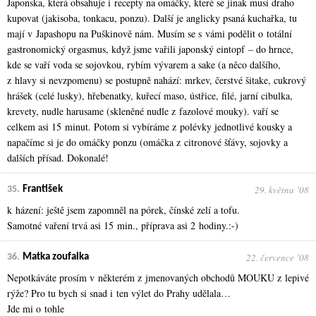
Japonska, která obsahuje i recepty na omáčky, které se jinak musí draho
kupovat (jakisoba, tonkacu, ponzu). Další je anglicky psaná kuchařka, tu
mají v Japashopu na Puškinově nám. Musím se s vámi podělit o totální
gastronomický orgasmus, když jsme vařili japonský eintopf – do hrnce,
kde se vaří voda se sojovkou, rybím vývarem a sake (a něco dalšího,
z hlavy si nevzpomenu) se postupně nahází: mrkev, čerstvé šitake, cukrový
hrášek (celé lusky), hřebenatky, kuřecí maso, ústřice, filé, jarní cibulka,
krevety, nudle harusame (skleněné nudle z fazolové mouky). vaří se
celkem asi 15 minut. Potom si vybíráme z polévky jednotlivé kousky a
napačíme si je do omáčky ponzu (omáčka z citronové šťávy, sojovky a
dalších přísad. Dokonalé!
29. května ʼ08
35.
František
k házení: ještě jsem zapomněl na pórek, čínské zelí a tofu.
Samotné vaření trvá asi 15 min., příprava asi 2 hodiny.:-)
22. července ʼ08
36.
Matka zoufalka
Nepotkáváte prosím v některém z jmenovaných obchodů MOUKU z lepivé
rýže? Pro tu bych si snad i ten výlet do Prahy udělala…
Jde mi o tohle