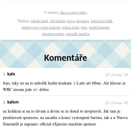
V rubrice
Akce a pozvánky
Témata:
jakub hartl
,
jiří richter
,
káva
,
kavárny
,
lukáš kovařík
,
mistrovství světa baristů
,
tereza balá
,
wbc
,
world barista
championship
,
zdeněk smrčka
Komentáře
23. června ʼ10
1.
kafe
Jojo, taky uz na to nekolik hodin koukam :) Latte art blbne. Ale hlavne ze
WBC stream jede +/- dobre.
23. června ʼ10
2.
kafem
uz kolikrat se na to divam a divim se ze doted to neopravili. Jak tam je
predstaveni sponzoru, na zacatku a konci vystoupeni baristu, tak a u Nuova
Simonelli je napsano: official eXpresso machine sponsor.