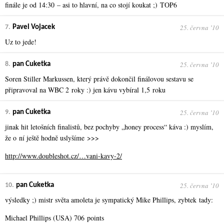
finále je od 14:30 – asi to hlavní, na co stojí koukat ;) TOP6
25. června ʼ10
7.
Pavel Vojacek
Uz to jede!
25. června ʼ10
8.
pan Cuketka
Soren Stiller Markussen, který právě dokončil finálovou sestavu se
připravoval na WBC 2 roky :) jen kávu vybíral 1,5 roku
25. června ʼ10
9.
pan Cuketka
jinak hit letošních finalistů, bez pochyby „honey process“ káva :) myslím,
že o ní ještě hodně uslyšíme >>>
http://www.doubleshot.cz/…vani-kavy-2/
25. června ʼ10
10.
pan Cuketka
výsledky ;) mistr světa amoleta je sympatický Mike Phillips, zybtek tady:
Michael Phillips (USA) 706 points