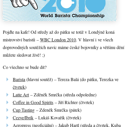
Pojďte na kafe! Od středy až do pátku se totiž v Londýně koná
mistrovství baristů –
WBC London 2010
. V hlavní i ve všech
doprovodných soutěžích navíc máme české bojovníky a většinu dění
můžete sledovat živě! ;)
Co všechno se bude dít?
Barista
(hlavní soutěž) – Tereza Balá (do pátku, Terezka ve
čtvrtek
)
Latte Art
– Zděněk Smrčka (středa odpoledne)
Coffee in Good Spirits
– Jiří Richter (čtvrtek)
Cup Tasting
– Zdeněk Smrčka (pátek)
Cezve/Ibrik
– Lukáš Kovařík (čtvrtek)
Aeropress
(neoficiální) – Jakub Hartl (středa a čtvrtek, Kuba