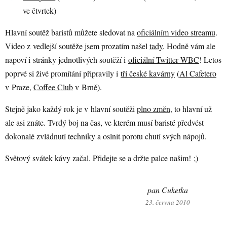
ve čtvrtek)
Hlavní soutěž baristů můžete sledovat na
oficiálním video streamu
.
Video z vedlejší soutěže jsem prozatím našel
tady
. Hodně vám ale
napoví i stránky jednotlivých soutěží i
oficiální Twitter WBC
! Letos
poprvé si živé promítání připravily i
tři české kavárny
(
Al Cafetero
v Praze,
Coffee Club
v Brně).
Stejně jako každý rok je v hlavní soutěži
plno změn
, to hlavní už
ale asi znáte. Tvrdý boj na čas, ve kterém musí baristé předvést
dokonalé zvládnutí techniky a oslnit porotu chutí svých nápojů.
Světový svátek kávy začal. Přidejte se a držte palce našim! ;)
pan Cuketka
23. června 2010