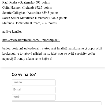
Raul Rodas (Guatemala) 691 points
Colin Harmon (Ireland) 672.5 points
Scottie Callaghan (Australia) 659.5 points
Soren Stiller Markussen (Denmark) 644.5 points
Stefanos Domatiotis (Greece) 632 points
na live kanálu:
http://www.livestream.com/…pionship2010
budou postupně uploadovat i vystoupení finalistů na záznamu ;) doporučuji
kouknout, je to taková náhled na to, jaké jsou ve světě specialty coffee
nejnovější trendy a kam se to hejbe ;)
Co vy na to?
Jméno
E-mail
Web