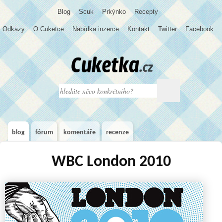
Blog
S
c
u
k
Prkýnko
Recepty
Odkazy
O Cuketce
Nabídka inzerce
Kontakt
Twitter
Facebook
blog
fórum
komentáře
recenze
WBC London 2010