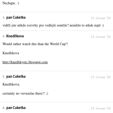
Nechapu. :)
23. června ʼ10
3.
pan Cuketka
viděli jste někdo rozvrhy pro vedlejší soutěže? nemůžu to nikde najít :(
23. června ʼ10
4.
Knedlikova
Would rather watch this than the World Cup!!
Knedlikova
http://knedlikyetc.blogspot.com
23. června ʼ10
5.
pan Cuketka
Knedlikova:
certainly no vuvuzelas there!! ;)
25. června ʼ10
6.
pan Cuketka