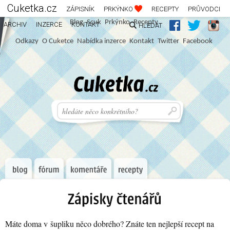
Cuketka.cz
ZÁPISNÍK
PRKÝNKO
RECEPTY
PRŮVODCI
Blog
S
c
u
k
Prkýnko
Recepty
ARCHIV
INZERCE
KONTAKT
HLEDAT
Odkazy
O Cuketce
Nabídka inzerce
Kontakt
Twitter
Facebook
Máte doma v šupliku něco dobrého? Znáte ten nejlepší recept na