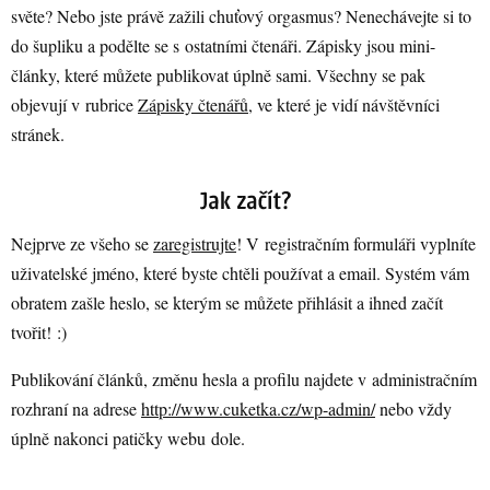
světe? Nebo jste právě zažili chuťový orgasmus? Nenechávejte si to
do šupliku a podělte se s ostatními čtenáři. Zápisky jsou mini-
články, které můžete publikovat úplně sami. Všechny se pak
objevují v rubrice
Zápisky čtenářů
, ve které je vidí návštěvníci
stránek.
Nejprve ze všeho se
zaregistrujte
! V registračním formuláři vyplníte
uživatelské jméno, které byste chtěli používat a email. Systém vám
obratem zašle heslo, se kterým se můžete přihlásit a ihned začít
tvořit! :)
Publikování článků, změnu hesla a profilu najdete v administračním
rozhraní na adrese
http://www.cuketka.cz/wp-admin/
nebo vždy
úplně nakonci patičky webu dole.