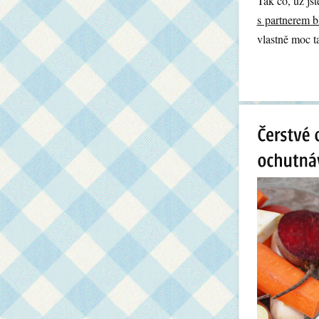
Tak co, už js
s partnerem b
vlastně moc ta