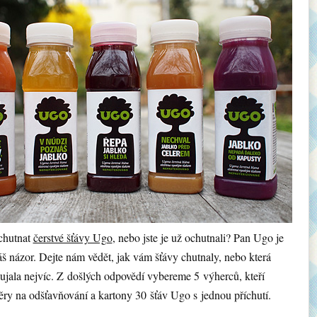
chutnat
čerstvé šťávy Ugo
, nebo jste je už ochutnali? Pan Ugo je
š názor. Dejte nám vědět, jak vám šťávy chutnaly, nebo která
aujala nejvíc. Z došlých odpovědí vybereme 5 výherců, kteří
ěry na odšťavňování a kartony 30 šťáv Ugo s jednou příchutí.