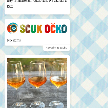
listy
,
Blanšírování
,
Glazování
,
Na zádíčka
a
Pyré
No items
novinky ze scuku