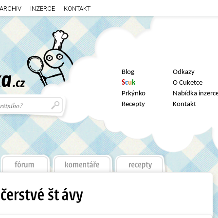
ARCHIV
INZERCE
KONTAKT
Blog
Odkazy
S
c
u
k
O Cuketce
Prkýnko
Nabídka inzerc
Recepty
Kontakt