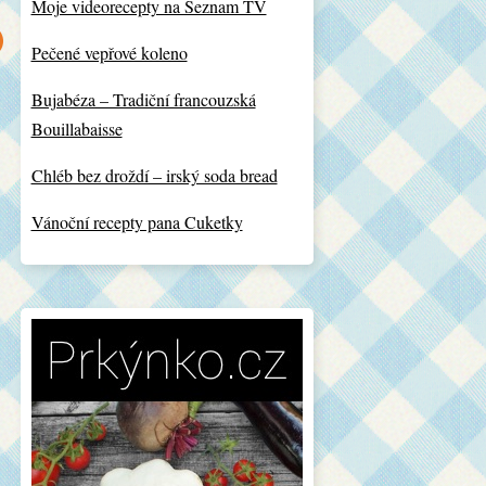
Moje videorecepty na Seznam TV
Pečené vepřové koleno
Bujabéza – Tradiční francouzská
Bouillabaisse
Chléb bez droždí – irský soda bread
Vánoční recepty pana Cuketky