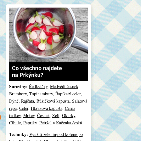
Suroviny:
Ředkvičky
,
Medvědí česnek
,
Brambory
,
Topinambury
,
Řapíkatý celer
,
Dýně
,
Rajčata
,
Růžičková kapusta
,
Salátová
řepa
,
Celer
,
Hlávková kapusta
,
Černá
ředkev
,
Mrkev
,
Česnek
,
Zelí
,
Okurky
,
Cibule
,
Papriky
.
Petržel
a
Kačenka česká
Techniky:
Využití zeleniny od kořene po