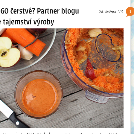
1
24. května ʼ13