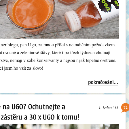
tner blogu,
pan Ugo
, za mnou přišel s netradičním požadavkem.
t ovocné a zeleninové šťávy, které i po třech týdnech chutnají
rstvé, nemají v sobě konzervanty a nejsou nijak tepelně ošetřené.
 jsem ho vzít za slovo!
72
1. ledna ʼ13