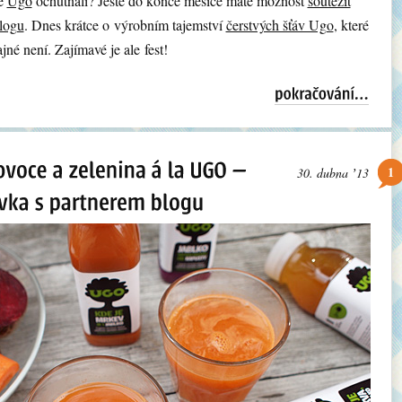
te
Ugo
ochutnali? Ještě do konce měsíce máte možnost
soutěžit
logu
. Dnes krátce o výrobním tajemství
čerstvých šťáv Ugo
, které
jné není. Zajímavé je ale fest!
1
30. dubna ʼ13