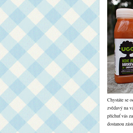
Chystáte se o
zvědavý na vá
příchuť vás z
dostanou zást