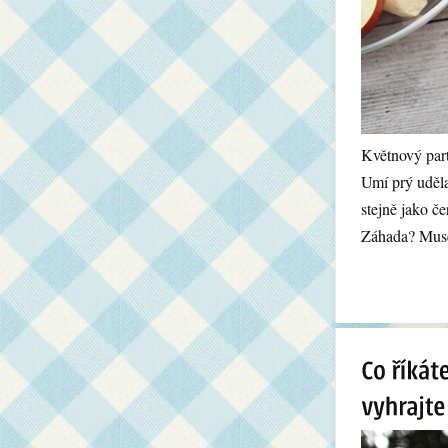
Květnový par
Umí prý uděla
stejně jako če
Záhada? Musel