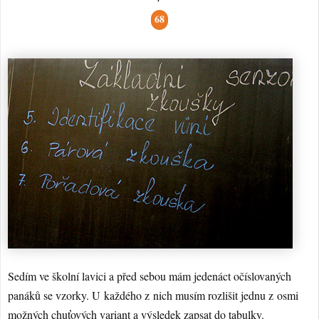
68
Sedím ve školní lavici a před sebou mám jedenáct očíslovaných
panáků se vzorky. U každého z nich musím rozlišit jednu z osmi
možných chuťových variant a výsledek zapsat do tabulky.