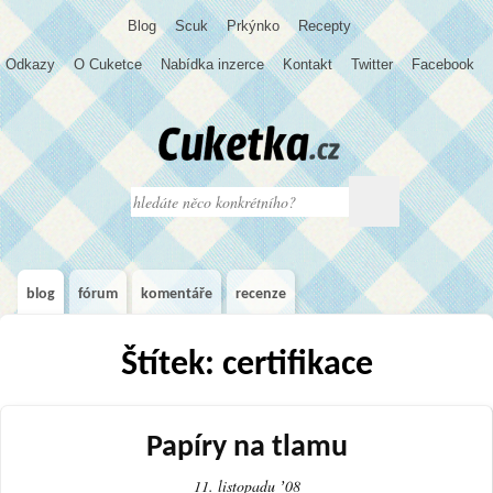
Blog
S
c
u
k
Prkýnko
Recepty
Odkazy
O Cuketce
Nabídka inzerce
Kontakt
Twitter
Facebook
blog
fórum
komentáře
recenze
Štítek: certifikace
Papíry na tlamu
11. listopadu ʼ08