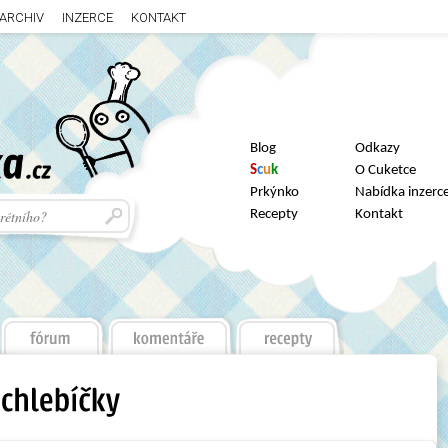
ARCHIV
INZERCE
KONTAKT
Blog
Odkazy
S
c
u
k
O Cuketce
Prkýnko
Nabídka inzerc
Recepty
Kontakt