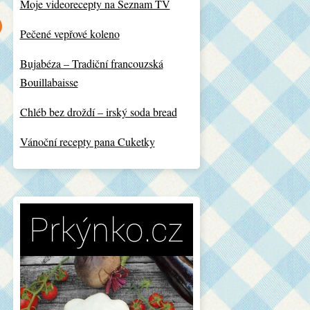
Moje videorecepty na Seznam TV
Pečené vepřové koleno
Bujabéza – Tradiční francouzská
Bouillabaisse
Chléb bez droždí – irský soda bread
Vánoční recepty pana Cuketky