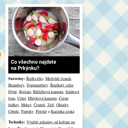
Suroviny:
Ředkvičky
,
Medvědí česnek
,
Brambory
,
Topinambury
,
Řapíkatý celer
,
Dýně
,
Rajčata
,
Růžičková kapusta
,
Salátová
řepa
,
Celer
,
Hlávková kapusta
,
Černá
ředkev
,
Mrkev
,
Česnek
,
Zelí
,
Okurky
,
Cibule
,
Papriky
.
Petržel
a
Kačenka česká
Techniky:
Využití zeleniny od kořene po