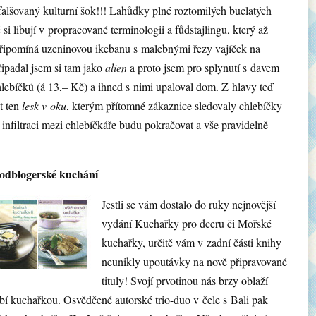
falšovaný kulturní šok!!! Lahůdky plné roztomilých buclatých
 si libují v propracované terminologii a fůdstajlingu, který až
řipomíná uzeninovou ikebanu s malebnými řezy vajíček na
řipadal jsem si tam jako
alien
a proto jsem pro splynutí s davem
chlebíčků (á 13,– Kč) a ihned s nimi upaloval dom. Z hlavy teď
t ten
lesk v oku
, kterým přítomné zákaznice sledovaly chlebíčky
 infiltraci mezi chlebíčkáře budu pokračovat a vše pravidelně
oodblogerské kuchání
Jestli se vám dostalo do ruky nejnovější
vydání
Kuchařky pro dceru
či
Mořské
kuchařky
, určitě vám v zadní části knihy
neunikly upoutávky na nově připravované
tituly! Svojí prvotinou nás brzy oblaží
í kuchařkou. Osvědčené autorské trio-duo v čele s Bali pak