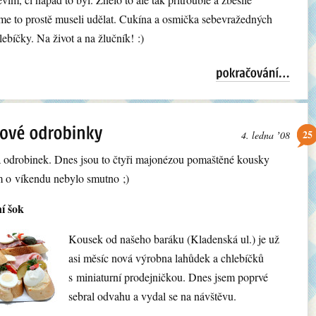
sme to prostě museli udělat. Cukína a osmička sebevražedných
lebíčky. Na život a na žlučník! :)
25
4. ledna ʼ08
 odrobinek. Dnes jsou to čtyři majonézou pomaštěné kousky
m o víkendu nebylo smutno ;)
í šok
Kousek od našeho baráku (Kladenská ul.) je už
asi měsíc nová výrobna lahůdek a chlebíčků
s miniaturní prodejničkou. Dnes jsem poprvé
sebral odvahu a vydal se na návštěvu.