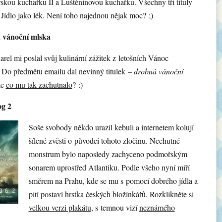
kou kuchařku II a Luštěninovou kuchařku. Všechny tři tituly
 Jídlo jako lék. Není toho najednou nějak moc? ;)
 vánoční mlska
arel mi poslal svůj kulinární zážitek z letošních Vánoc
 Do předmětu emailu dal nevinný titulek –
drobná vánoční
te
co mu tak zachutnalo
? :)
og 2
Soše svobody někdo urazil kebuli a internetem kolují
šílené zvěsti o původci tohoto zločinu. Nechutné
monstrum bylo naposledy zachyceno podmořským
sonarem uprostřed Atlantiku. Podle všeho nyní míří
směrem na Prahu, kde se mu s pomocí dobrého jídla a
pití postaví hrstka českých bložínkářů. Rozklikněte si
velkou verzi plakátu
, s temnou vizí
neznámého