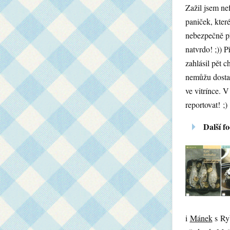
Zažil jsem ne
paniček, které
nebezpečně p
natvrdo! ;)) P
zahlásil pět 
nemůžu dosta
ve vitrínce. V
reportovat! ;)
Další f
i
Mánek
s Ryb