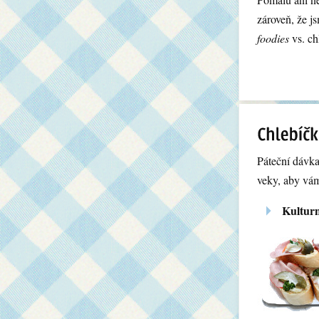
zároveň, že j
foodies
vs. ch
Páteční dávka
veky, aby vá
Kulturn