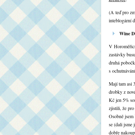
(A teď pro z
inteblogární d
Wine D
V Horoměřicí
zastávky busu
druhá poboč
s ochutnáván
Mají tam asi 
drobky z nové
Kč jen 5% sor
zjistili, že p
Osobně jsem b
se (dali jsme
dobře nakoupi