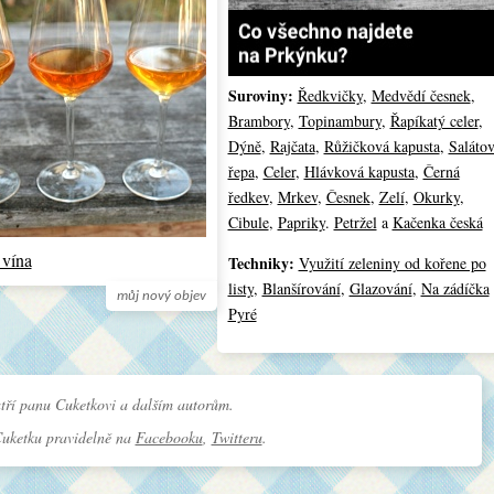
Suroviny:
Ředkvičky
,
Medvědí česnek
,
Brambory
,
Topinambury
,
Řapíkatý celer
,
Dýně
,
Rajčata
,
Růžičková kapusta
,
Saláto
řepa
,
Celer
,
Hlávková kapusta
,
Černá
ředkev
,
Mrkev
,
Česnek
,
Zelí
,
Okurky
,
Cibule
,
Papriky
.
Petržel
a
Kačenka česká
 vína
Techniky:
Využití zeleniny od kořene po
listy
,
Blanšírování
,
Glazování
,
Na zádíčka
můj nový objev
Pyré
tří panu Cuketkovi a dalším autorům.
Cuketku pravidelně na
Facebooku
,
Twitteru
.