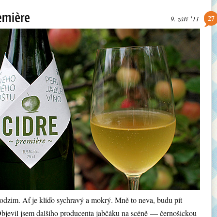
27
9. září ʼ11
odzim. Ať je klíďo sychravý a mokrý. Mně to neva, budu pít
Objevil jsem dalšího producenta jabčáku na scéně — černošickou