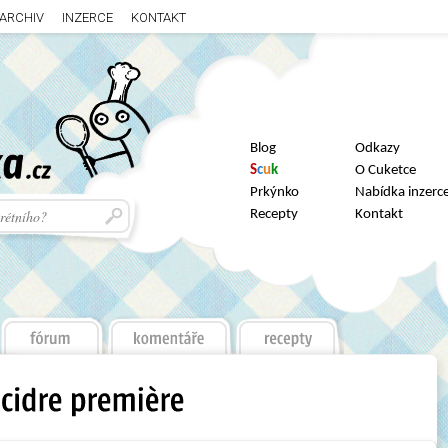
ARCHIV
INZERCE
KONTAKT
Blog
Odkazy
S
c
u
k
O Cuketce
Prkýnko
Nabídka inzerc
Recepty
Kontakt