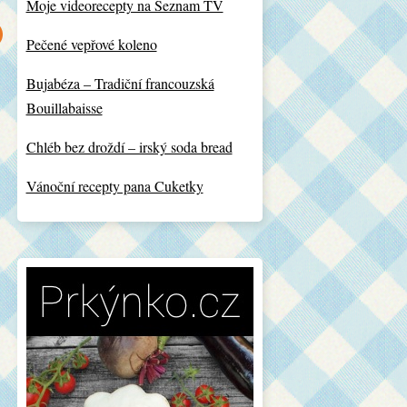
Moje videorecepty na Seznam TV
Pečené vepřové koleno
Bujabéza – Tradiční francouzská
Bouillabaisse
Chléb bez droždí – irský soda bread
Vánoční recepty pana Cuketky