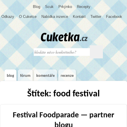
Blog
S
c
u
k
Prkýnko
Recepty
Odkazy
O Cuketce
Nabídka inzerce
Kontakt
Twitter
Facebook
blog
fórum
komentáře
recenze
Štítek: food festival
Festival Foodparade — partner
blogu