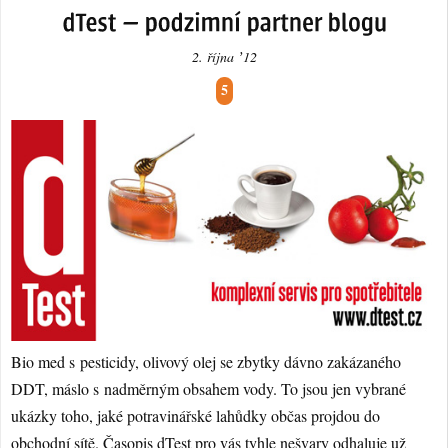
2. října ʼ12
5
Bio med s pesticidy, olivový olej se zbytky dávno zakázaného
DDT, máslo s nadměrným obsahem vody. To jsou jen vybrané
ukázky toho, jaké potravinářské lahůdky občas projdou do
obchodní sítě.
Časopis dTest
pro vás tyhle nešvary odhaluje už