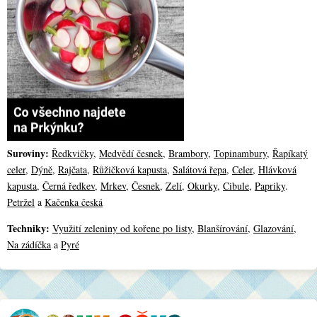
Suroviny:
Ředkvičky
,
Medvědí česnek
,
Brambory
,
Topinambury
,
Řapíkatý
celer
,
Dýně
,
Rajčata
,
Růžičková kapusta
,
Salátová řepa
,
Celer
,
Hlávková
kapusta
,
Černá ředkev
,
Mrkev
,
Česnek
,
Zelí
,
Okurky
,
Cibule
,
Papriky
.
Petržel
a
Kačenka česká
Techniky:
Využití zeleniny od kořene po listy
,
Blanšírování
,
Glazování
,
Na zádíčka
a
Pyré