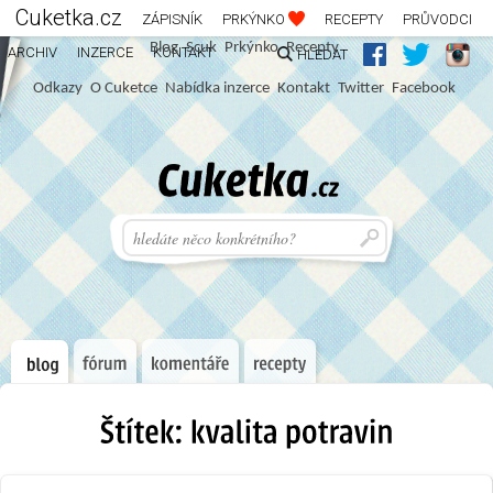
Cuketka.cz
ZÁPISNÍK
PRKÝNKO
RECEPTY
PRŮVODCI
Blog
S
c
u
k
Prkýnko
Recepty
ARCHIV
INZERCE
KONTAKT
HLEDAT
Odkazy
O Cuketce
Nabídka inzerce
Kontakt
Twitter
Facebook