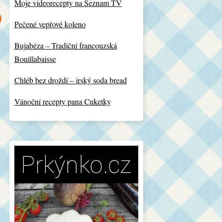
Moje videorecepty na Seznam TV
Pečené vepřové koleno
Bujabéza – Tradiční francouzská
Bouillabaisse
Chléb bez droždí – irský soda bread
Vánoční recepty pana Cuketky