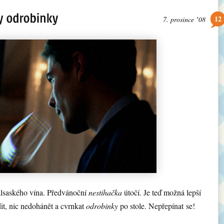
12
7. prosince ʼ08
alsaského vína. Předvánoční
nestihačka
útočí. Je teď možná lepší
t, nic nedohánět a cvrnkat
odrobinky
po stole. Nepřepínat se!