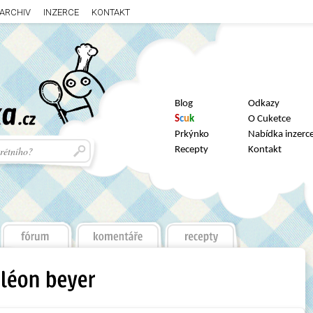
ARCHIV
INZERCE
KONTAKT
Blog
Odkazy
S
c
u
k
O Cuketce
Prkýnko
Nabídka inzerc
Recepty
Kontakt