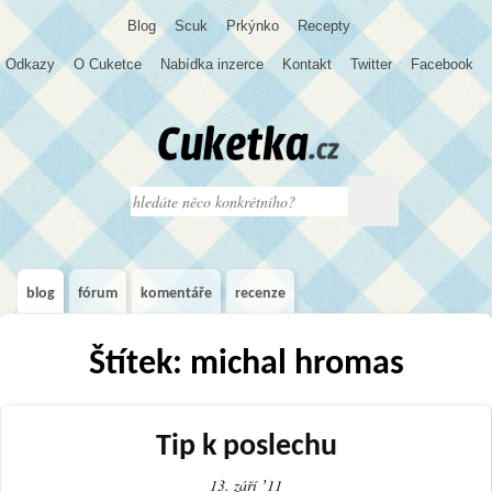
Blog
S
c
u
k
Prkýnko
Recepty
Odkazy
O Cuketce
Nabídka inzerce
Kontakt
Twitter
Facebook
blog
fórum
komentáře
recenze
Štítek: michal hromas
Tip k poslechu
13. září ʼ11