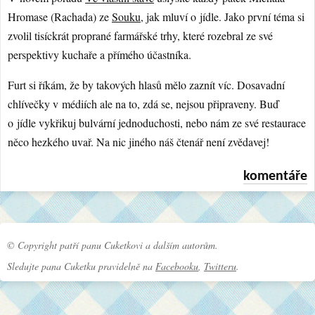
Hromase (Rachada) ze
Souku
, jak mluví o jídle. Jako první téma si
zvolil tisíckrát proprané farmářské trhy, které rozebral ze své
perspektivy kuchaře a přímého účastníka.
Furt si říkám, že by takových hlasů mělo zaznít víc. Dosavadní
chlívečky v médiích ale na to, zdá se, nejsou připraveny. Buď
o jídle vykřikuj bulvární jednoduchosti, nebo nám ze své restaurace
něco hezkého uvař. Na nic jiného náš čtenář není zvědavej!
komentáře
© Copyright patří panu Cuketkovi a dalším autorům.
Sledujte pana Cuketku pravidelně na
Facebooku
,
Twitteru
.