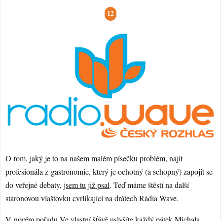
12
O tom, jaký je to na našem malém písečku problém, najít
profesionála z gastronomie, který je ochotný (a schopný) zapojit se
do veřejné debaty,
jsem tu již psal
. Teď máme štěstí na další
staronovou vlaštovku cvrlikající na drátech
Rádia Wave
.
V novém pořadu
Ve vlastní šťávě
uslyšíte každý pátek Michala