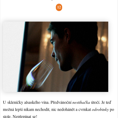
12
U skleničky alsaského vína. Předvánoční
nestihačka
útočí. Je teď
možná lepší nikam nechodit, nic nedohánět a cvrnkat
odrobinky
po
stole. Nepřepínat se!