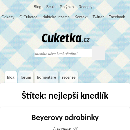
Blog
S
c
u
k
Prkýnko
Recepty
Odkazy
O Cuketce
Nabídka inzerce
Kontakt
Twitter
Facebook
blog
fórum
komentáře
recenze
Štítek: nejlepší knedlík
Beyerovy odrobinky
7. prosince ʼ08