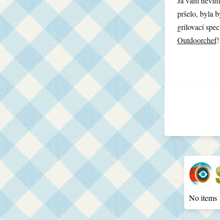
Já vám nevím.
pršelo, byla 
grilovací spe
Outdoorchef
!
No items