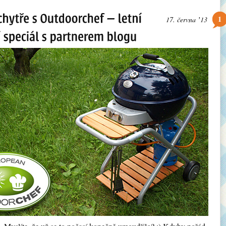
1
17. června ʼ13