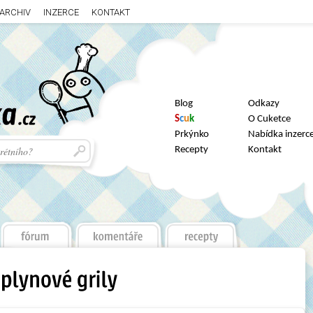
ARCHIV
INZERCE
KONTAKT
Blog
Odkazy
S
c
u
k
O Cuketce
Prkýnko
Nabídka inzerc
Recepty
Kontakt