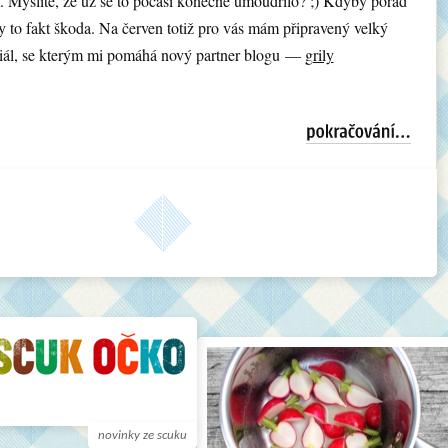
 Myslíte, že už se to počasí konečně umoudřilo? ;) Kdyby pořád
by to fakt škoda. Na červen totiž pro vás mám připravený velký
ciál, se kterým mi pomáhá nový partner blogu —
grily
novinky ze scuku