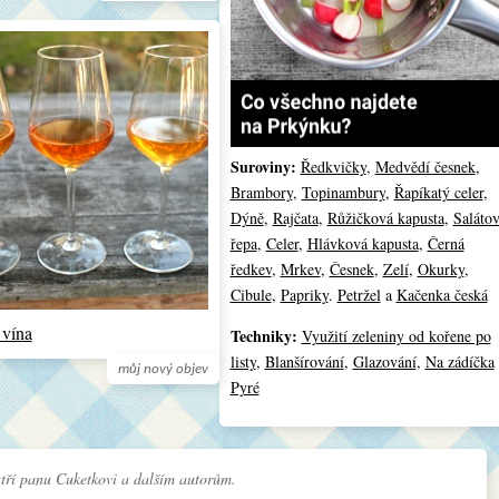
Suroviny:
Ředkvičky
,
Medvědí česnek
,
Brambory
,
Topinambury
,
Řapíkatý celer
,
Dýně
,
Rajčata
,
Růžičková kapusta
,
Saláto
řepa
,
Celer
,
Hlávková kapusta
,
Černá
ředkev
,
Mrkev
,
Česnek
,
Zelí
,
Okurky
,
Cibule
,
Papriky
.
Petržel
a
Kačenka česká
 vína
Techniky:
Využití zeleniny od kořene po
listy
,
Blanšírování
,
Glazování
,
Na zádíčka
můj nový objev
Pyré
tří panu Cuketkovi a dalším autorům.