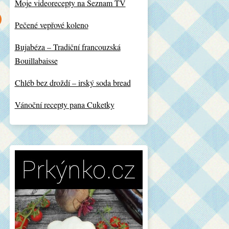
Moje videorecepty na Seznam TV
Pečené vepřové koleno
Bujabéza – Tradiční francouzská
Bouillabaisse
Chléb bez droždí – irský soda bread
Vánoční recepty pana Cuketky