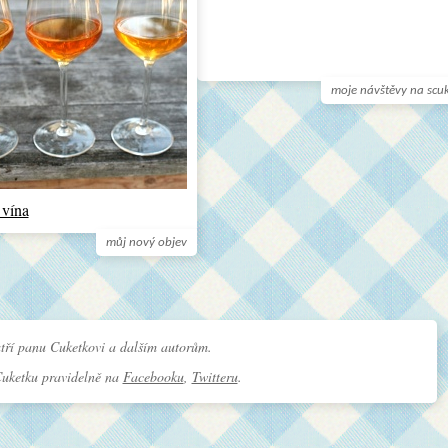
moje návštěvy na scu
 vína
můj nový objev
tří panu Cuketkovi a dalším autorům.
Cuketku pravidelně na
Facebooku
,
Twitteru
.