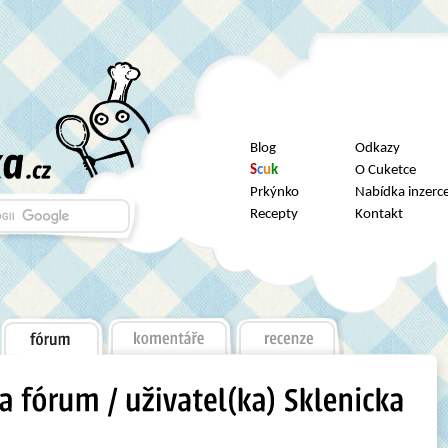
Blog
Odkazy
S
c
u
k
O Cuketce
Prkýnko
Nabídka inzerc
Recepty
Kontakt