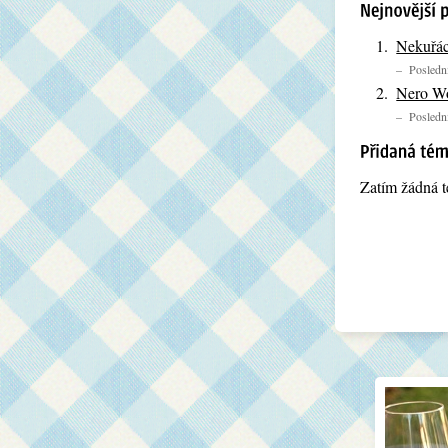
Nekuřác
– Poslední
Nero Wo
– Poslední
Zatím žádná t