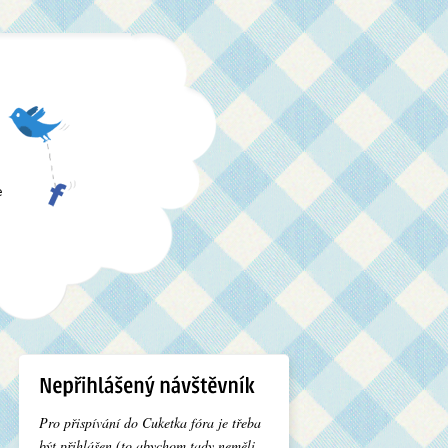
e
Pro přispívání do Cuketka fóra je třeba
být přihlášen (to abychom tady neměli