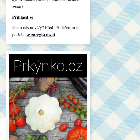
spam).
Přihlásit se
Jste u nás nová/ý? Před přihlášením je
se zaregistrovat
potřeba
.