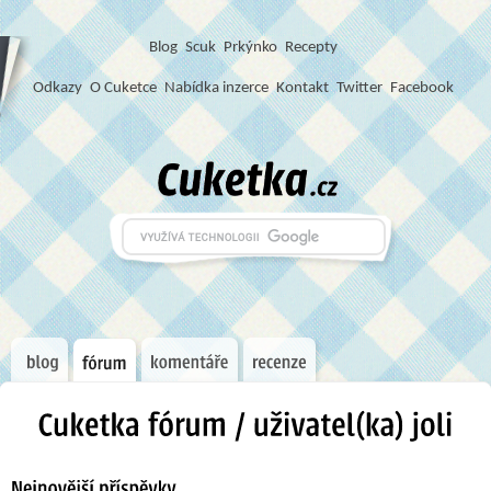
Blog
S
c
u
k
Prkýnko
Recepty
Odkazy
O Cuketce
Nabídka inzerce
Kontakt
Twitter
Facebook