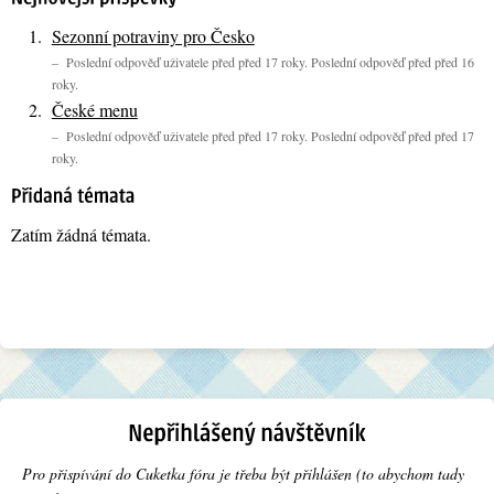
Sezonní potraviny pro Česko
– Poslední odpověď uživatele před před 17 roky. Poslední odpověď před před 16
roky.
České menu
– Poslední odpověď uživatele před před 17 roky. Poslední odpověď před před 17
roky.
Zatím žádná témata.
Pro přispívání do Cuketka fóra je třeba být přihlášen (to abychom tady