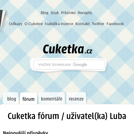
Blog
S
c
u
k
Prkýnko
Recepty
Odkazy
O Cuketce
Nabídka inzerce
Kontakt
Twitter
Facebook