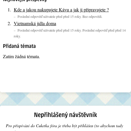
Kde a jakou nakupujete Kávu a jak ji připravujete ?
– Poslední odpověď uživatele před před 15 roky. Bez odpovědi.
Vietnamská jídla doma
– Poslední odpověď uživatele před před 15 roky. Poslední odpověď před před 14
roky.
Zatím žádná témata.
Pro přispívání do Cuketka fóra je třeba být přihlášen (to abychom tady