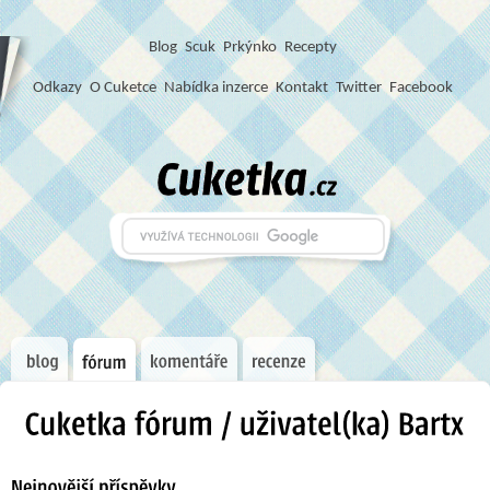
Blog
S
c
u
k
Prkýnko
Recepty
Odkazy
O Cuketce
Nabídka inzerce
Kontakt
Twitter
Facebook