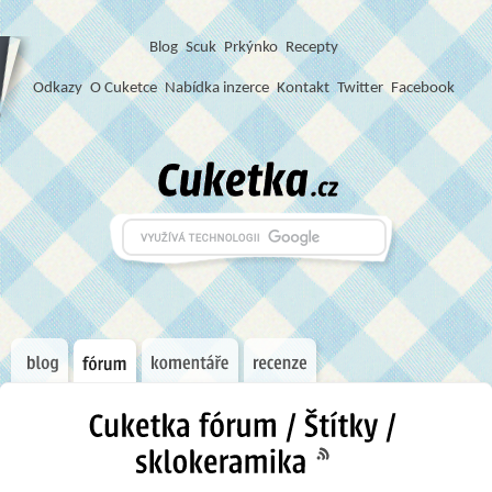
Blog
S
c
u
k
Prkýnko
Recepty
Odkazy
O Cuketce
Nabídka inzerce
Kontakt
Twitter
Facebook