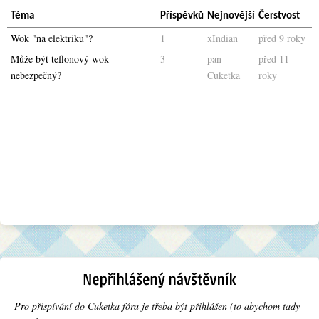
Téma
Příspěvků
Nejnovější
Čerstvost
Wok "na elektriku"?
1
xIndian
před 9 roky
Může být teflonový wok
3
pan
před 11
nebezpečný?
Cuketka
roky
Pro přispívání do Cuketka fóra je třeba být přihlášen (to abychom tady