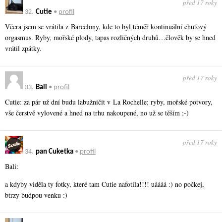
před 17 roky
32.
Cutie
•
profil
Včera jsem se vrátila z Barcelony, kde to byl téměř kontinuální chuťový
orgasmus. Ryby, mořské plody, tapas rozličných druhů…člověk by se hned
vrátil zpátky.
před 17 roky
33.
Bali
•
profil
Cutie: za pár už dní budu labužničit v La Rochelle; ryby, mořské potvory,
vše čerstvě vylovené a hned na trhu nakoupené, no už se těším ;-)
před 17 roky
34.
pan Cuketka
•
profil
Bali:
a kdyby viděla ty fotky, které tam Cutie nafotila!!!! uáááá :) no počkej,
btrzy budpou venku :)