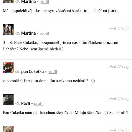
42.
Martina
•
profil
Mě nejspolehlivěji dostane syrová/sušená šunka, to je téměř na jistotu.
před 17 roky
43.
Martina
•
profil
3 – 8: Pane Cuketko, nezapomněl jste na nás s tím článkem o úžasné
šlehačce? Nebo jsem špatně hledala?
před 17 roky
44.
pan Cuketka
•
profil
zapomněl :) furt ji tu doma jím a nikomu nedám!!!! :))
před 17 roky
45.
Pavli
•
profil
Pan Cuketka nám tají lahodnou šlehačku?! Miluju šlehačku :-)) Sem s ní!!!
před 17 roky