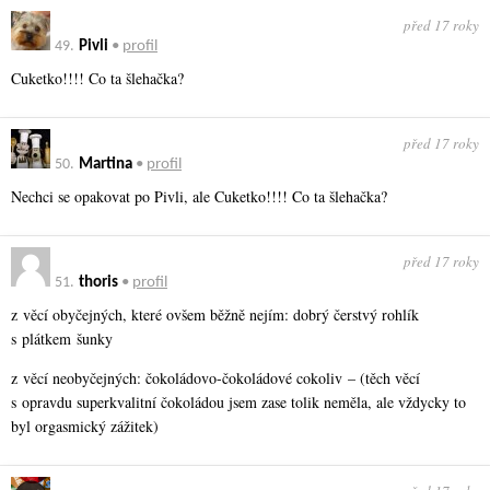
před 17 roky
49.
Pivli
•
profil
Cuketko!!!! Co ta šlehačka?
před 17 roky
50.
Martina
•
profil
Nechci se opakovat po Pivli, ale Cuketko!!!! Co ta šlehačka?
před 17 roky
51.
thoris
•
profil
z věcí obyčejných, které ovšem běžně nejím: dobrý čerstvý rohlík
s plátkem šunky
z věcí neobyčejných: čokoládovo-čokoládové cokoliv – (těch věcí
s opravdu superkvalitní čokoládou jsem zase tolik neměla, ale vždycky to
byl orgasmický zážitek)