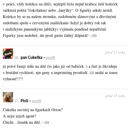
v práci, vždy kolekce na dítě), nejlepší byla stejně krabice želé koleček
(některá politá ?čokoládou) nebo „lanýžky“. O figurky nikdo nestál.
Kolekce by se na našem stromku, ozdobeném slámovými a dřevěnými
ozdobami spolu s červenými mašličkami (když je dobrý rok tak
i maličkými panenskými jablíčky) vyjímala poněkud nepatřičně.
Figurky jsou nedobré, ale proti gustu žádný dišputát! :-)))
před 17 roky
56.
pan Cuketka
•
profil
já právě fasuji stále na dítě (to jako já) od babiček :) a furt je likviduju
s brutální rychlsotí. njn geny a imprimting prostředí :))) nedáí se tomu
vyhnout!!!!!
před 17 roky
57.
Pivli
•
profil
Cuketka zavislej na figurkách Orion?
A nejsi jejich agent?
Chichi…fasuňk na dítě. :-)))