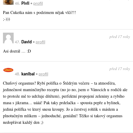
46.
Pivli
•
profil
Pan Cuketka nám s podzimem nějak vlčí!!!
;-)))
před 17 roky
47.
David
•
profil
Asi dozrál … :D
před 17 roky
48.
kanibal
•
profil
Chuťový orgasmus? Rybí polífka o Štědrým večeru – ta atmosféra,
jedinečnost maminčinýho receptu (no jo no, jsem o Vánocích u rodičů ale
to protože mě to udržuje dítětem), perfektní propojení zeleniny a rybího
masa s jikrama… uááá! Pak taky prdelačka – spousta pepře a bylinek,
jediná polífka ve který snesu kroupy. Jo a čerstvej rohlík s máslem a
plnotučným mlíkem – jednoduché, geniální! Těžko si takový orgasmus
nedopřávat každý den ;)