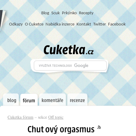
Blog
S
c
u
k
Prkýnko
Recepty
Odkazy
O Cuketce
Nabídka inzerce
Kontakt
Twitter
Facebook
Cuketka fórum
– sekce
Off topic