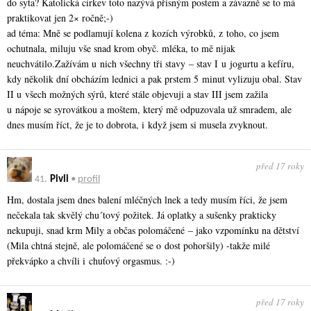
do syta? Katolická církev toto nazývá přísným postem a závazně se to má
praktikovat jen 2× ročně;-)
ad téma: Mně se podlamují kolena z kozích výrobků, z toho, co jsem
ochutnala, miluju vše snad krom obyč. mléka, to mě nijak
neuchvátilo.Zažívám u nich všechny tři stavy – stav I u jogurtu a kefíru,
kdy několik dní obcházím lednici a pak prstem 5 minut vylizuju obal. Stav
II u všech možných sýrů, které stále objevuji a stav III jsem zažila
u nápoje se syrovátkou a moštem, který mě odpuzovala už smradem, ale
dnes musím říct, že je to dobrota, i když jsem si musela zvyknout.
před 17 roky
41.
Pivli
•
profil
Hm, dostala jsem dnes balení mléčných lnek a tedy musím říci, že jsem
nečekala tak skvělý chu´tový požitek. Já oplatky a sušenky prakticky
nekupuji, snad krm Mily a občas polomáčené – jako vzpomínku na dětství
(Mila chtná stejně, ale polomáčené se o dost pohoršily) -takže milé
překvápko a chvíli i chuťový orgasmus. :-)
před 17 roky