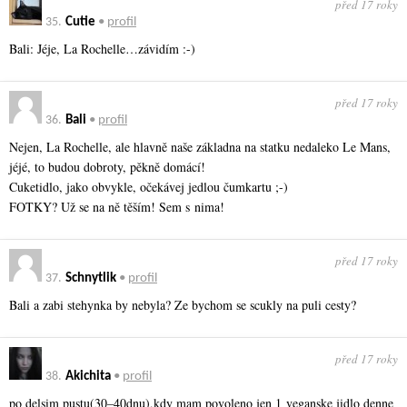
před 17 roky
35.
Cutie
•
profil
Bali: Jéje, La Rochelle…závidím :-)
před 17 roky
36.
Bali
•
profil
Nejen, La Rochelle, ale hlavně naše základna na statku nedaleko Le Mans,
jéjé, to budou dobroty, pěkně domácí!
Cuketidlo, jako obvykle, očekávej jedlou čumkartu ;-)
FOTKY? Už se na ně těším! Sem s nima!
před 17 roky
37.
Schnytlik
•
profil
Bali a zabi stehynka by nebyla? Ze bychom se scukly na puli cesty?
před 17 roky
38.
Akichita
•
profil
po delsim pustu(30–40dnu),kdy mam povoleno jen 1 veganske jidlo denne