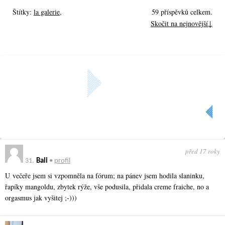
Štítky:
la galerie
,
59 příspěvků celkem.
Skočit na nejnovější↓
« Předchozí
Aktuální strana: 2 z
2
před 17 roky
31.
Bali
•
profil
U večeře jsem si vzpomněla na fórum; na pánev jsem hodila slaninku,
řapíky mangoldu, zbytek rýže, vše podusila, přidala creme fraiche, no a
orgasmus jak vyšitej ;-)))