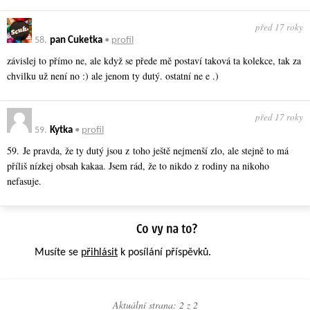
před 17 roky
58.
pan Cuketka
•
profil
závislej to přímo ne, ale když se přede mě postaví taková ta kolekce, tak za
chvilku už není no :) ale jenom ty dutý. ostatní ne e .)
před 17 roky
59.
Kytka
•
profil
59. Je pravda, že ty dutý jsou z toho ještě nejmenší zlo, ale stejně to má
příliš nízkej obsah kakaa. Jsem rád, že to nikdo z rodiny na nikoho
nefasuje.
Musíte se
přihlásit
k posílání příspěvků.
Aktuální strana: 2 z
2