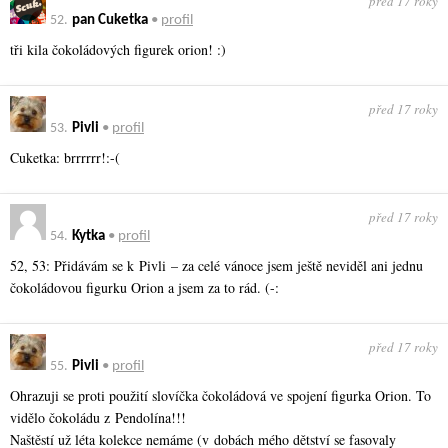
před 17 roky
52.
pan Cuketka
•
profil
tři kila čokoládových figurek orion! :)
před 17 roky
53.
Pivli
•
profil
Cuketka: brrrrrr!:-(
před 17 roky
54.
Kytka
•
profil
52, 53: Přidávám se k Pivli – za celé vánoce jsem ještě neviděl ani jednu
čokoládovou figurku Orion a jsem za to rád. (-:
před 17 roky
55.
Pivli
•
profil
Ohrazuji se proti použití slovíčka čokoládová ve spojení figurka Orion. To
vidělo čokoládu z Pendolína!!!
Naštěstí už léta kolekce nemáme (v dobách mého dětství se fasovaly