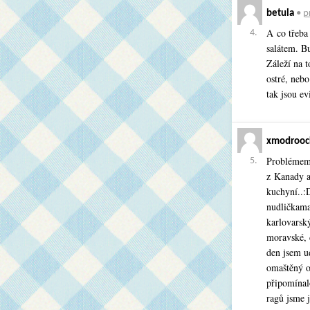
betula
•
p
A co třeba
4.
salátem. B
Záleží na 
ostré, neb
tak jsou ev
xmodrooc
Problémem 
5.
z Kanady a 
kuchyní..:
nudličkama
karlovarský
moravské, 
den jsem u
omaštěný ob
připomínalo
ragů jsme j