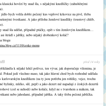
a klasická hovězí by snad šla, s nějakými knedlíčky (zahuštěnými
u).
 jídlo bych volila dobře pečený kus vepřové krkovice na pivě, třeba
, sušenými švestkami. A jako přílohu žemlové knedlíky (toustový chléb,
o).
 by snad šla udělat, případně ptáčky, opět s tím žemlovým knedlíkem…
asi štrúdl s jablky, nebo nějaký drobenkový koláč?
na blogu
emina.blog.cz/1110/ceske-menu
před 14 roky
ofil
přikláněla k nějaké lehčí polívce, ten vývar, jak doporučuje vilemina, je
d. Pokud jedí všechno maso, tak jako hlavní chod bych rozhodně udělala
 karlovarským knedlíkem (na ty jsou potřeba jen rohlíky, vejce, trochu
né bylinky, mléko, sůl, pepř) a jako dezert mě napadají z českých dezertů
arohové (což se nehodí) nebo koláče, když ne s tvarohem a mákem, tak
estkami nebo jahodami, případně jablka. A taky třeba pečená jablíčka.