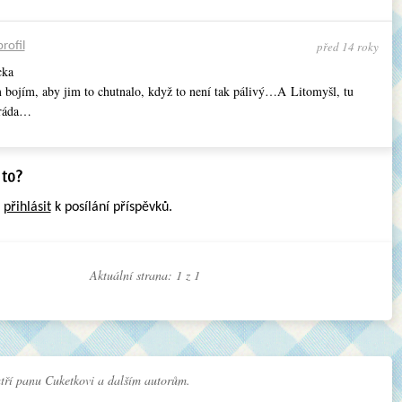
před 14 roky
profil
cka
m bojím, aby jim to chutnalo, když to není tak pálivý…A Litomyšl, tu
ráda…
e
přihlásit
k posílání příspěvků.
Aktuální strana: 1 z
1
tří panu Cuketkovi a dalším autorům.