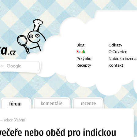
Blog
Odkazy
S
c
u
k
O Cuketce
Prkýnko
Nabídka inzerc
Recepty
Kontakt
– sekce
Vaření