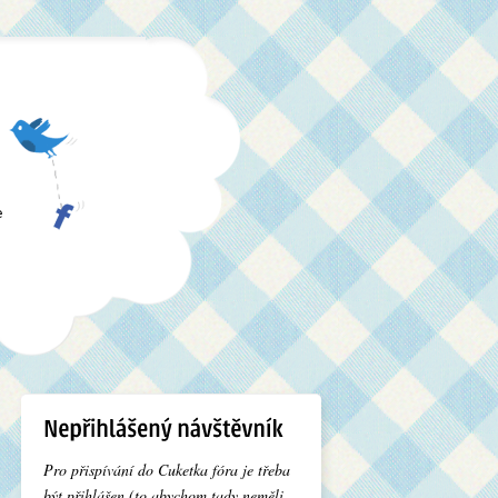
e
Pro přispívání do Cuketka fóra je třeba
být přihlášen (to abychom tady neměli