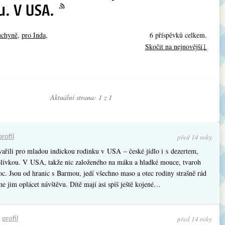
uchyně
,
pro Inda
,
6 příspěvků celkem.
Skočit na nejnovější↓
Aktuální strana: 1 z
1
před 14 roky
profil
vařili pro mladou indickou rodinku v USA – české jídlo i s dezertem,
lívkou. V USA, takže nic založeného na máku a hladké mouce, tvaroh
oc. Jsou od hranic s Barmou, jedí všechno maso a otec rodiny strašně rád
e jim oplácet návštěvu. Dítě mají asi spíš ještě kojené…
před 14 roky
•
profil