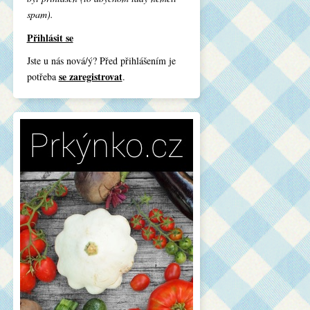
spam).
Přihlásit se
Jste u nás nová/ý? Před přihlášením je
se zaregistrovat
potřeba
.