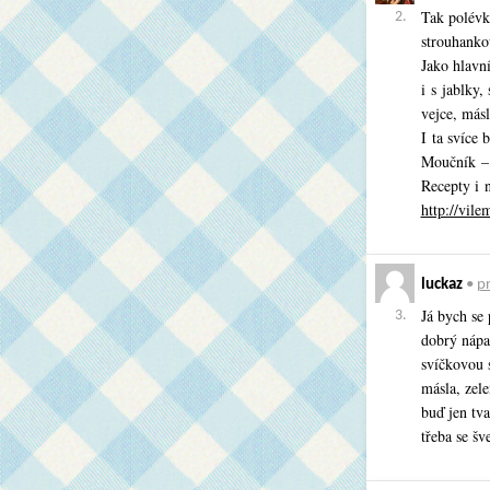
Tak polévk
2.
strouhanko
Jako hlavní
i s jablky
vejce, másl
I ta svíce
Moučník – 
Recepty i 
http://vil
luckaz
•
pr
Já bych se 
3.
dobrý nápa
svíčkovou s
másla, zele
buď jen tv
třeba se šv