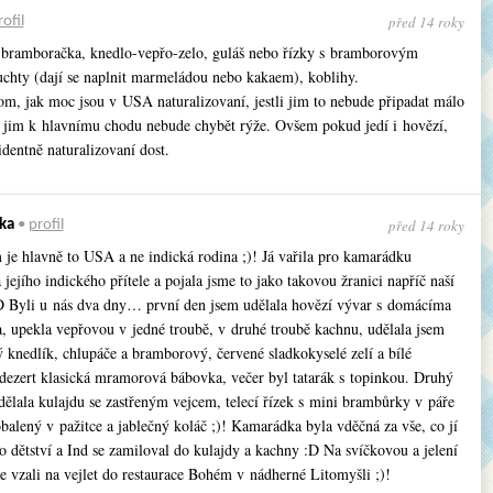
před 14 roky
rofil
 bramboračka, knedlo-vepřo-zelo, guláš nebo řízky s bramborovým
uchty (dají se naplnit marmeládou nebo kakaem), koblihy.
tom, jak moc jsou v USA naturalizovaní, jestli jim to nebude připadat málo
o jim k hlavnímu chodu nebude chybět rýže. Ovšem pokud jedí i hovězí,
identně naturalizovaní dost.
před 14 roky
ka
•
profil
je hlavně to USA a ne indická rodina ;)! Já vařila pro kamarádku
jejího indického přítele a pojala jsme to jako takovou žranici napříč naší
D Byli u nás dva dny… první den jsem udělala hovězí vývar s domácíma
, upekla vepřovou v jedné troubě, v druhé troubě kachnu, udělala jsem
 knedlík, chlupáče a bramborový, červené sladkokyselé zelí a bílé
dezert klasická mramorová bábovka, večer byl tatarák s topinkou. Druhý
dělala kulajdu se zastřeným vejcem, telecí řízek s mini brambůrky v páře
alený v pažitce a jablečný koláč ;)! Kamarádka byla vděčná za vše, co jí
 dětství a Ind se zamiloval do kulajdy a kachny :D Na svíčkovou a jelení
e vzali na vejlet do restaurace Bohém v nádherné Litomyšli ;)!