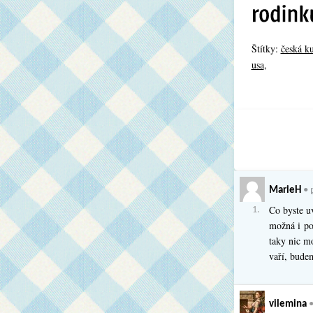
Štítky:
česká k
usa
,
MarieH
•
Co byste u
1.
možná i po
taky nic m
vaří, budem
vilemina