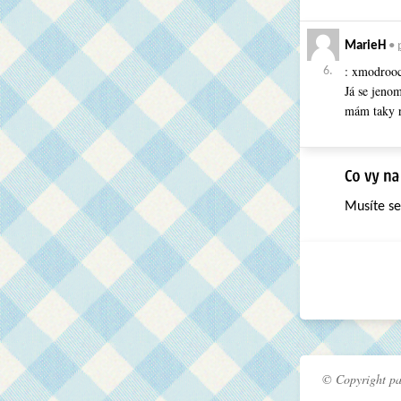
MarieH
•
: xmodroo
6.
Já se jeno
mám taky 
Musíte s
© Copyright pa