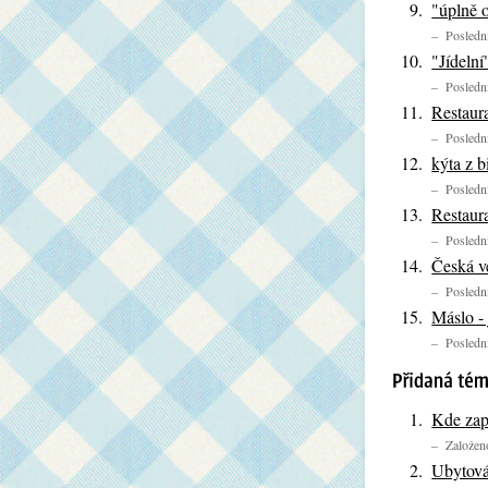
"úplně 
– Poslední
"Jídelní
– Poslední
Restaur
– Poslední
kýta z b
– Poslední
Restaur
– Poslední
Česká v
– Poslední
Máslo -
– Poslední
Kde zapi
– Založeno
Ubytová