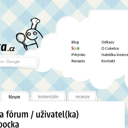
Blog
Odkazy
S
c
u
k
O Cuketce
Prkýnko
Nabídka inzerc
Recepty
Kontakt