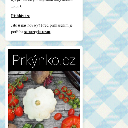
spam).
Přihlásit se
Jste u nás nová/ý? Před přihlášením je
se zaregistrovat
potřeba
.