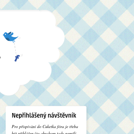
e
Pro přispívání do Cuketka fóra je třeba
být přihlášen (to abychom tady neměli