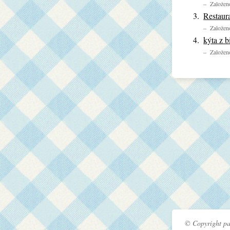
– Založeno
Restaur
– Založeno
kýta z b
– Založeno
© Copyright pa