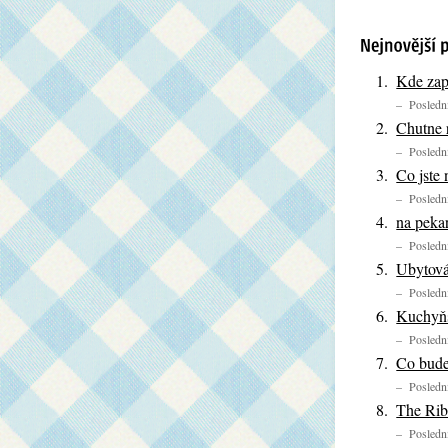
Kde zapi
– Poslední
Chutne r
– Poslední
Co jste 
– Poslední
na peka
– Poslední
Ubytová
– Poslední
Kuchyňs
– Poslední
Co bude
– Poslední
The Ri
– Poslední