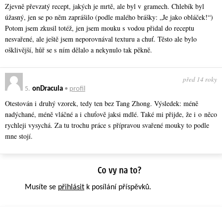
Zjevně převzatý recept, jakých je mrtě, ale byl v gramech. Chlebík byl
úžasný, jen se po něm zaprášilo (podle malého brášky: „Je jako obláček!“)
Potom jsem zkusil totéž, jen jsem mouku s vodou přidal do receptu
nesvařené, ale ještě jsem neporovnával texturu a chuť. Těsto ale bylo
ošklivější, hůř se s ním dělalo a nekynulo tak pěkně.
před 14 roky
5.
onDracula
•
profil
Otestován i druhý vzorek, tedy ten bez Tang Zhong. Výsledek: méně
nadýchané, méně vláčné a i chuťově jaksi mdlé. Také mi přijde, že i o něco
rychleji vysychá. Za tu trochu práce s přípravou svařené mouky to podle
mne stojí.
Musíte se
přihlásit
k posílání příspěvků.