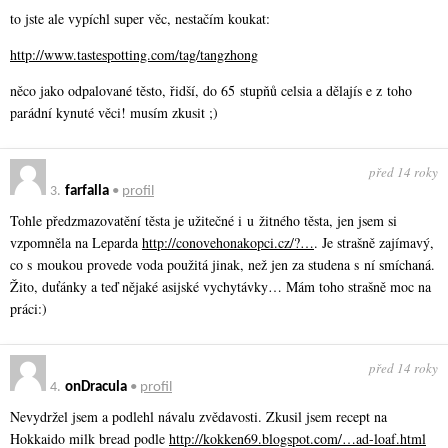
to jste ale vypíchl super věc, nestačím koukat:
http://www.tastespotting.com/tag/tangzhong
něco jako odpalované těsto, řidší, do 65 stupňů celsia a dělajís e z toho
parádní kynuté věci! musím zkusit ;)
před 14 roky
3.
farfalla
•
profil
Tohle předzmazovatění těsta je užitečné i u žitného těsta, jen jsem si
vzpomněla na Leparda
http://conovehonakopci.cz/?…
. Je strašně zajímavý,
co s moukou provede voda použitá jinak, než jen za studena s ní smíchaná.
Žito, duťánky a teď nějaké asijské vychytávky… Mám toho strašně moc na
práci:)
před 14 roky
4.
onDracula
•
profil
Nevydržel jsem a podlehl návalu zvědavosti. Zkusil jsem recept na
Hokkaido milk bread podle
http://kokken69.blogspot.com/…ad-loaf.html