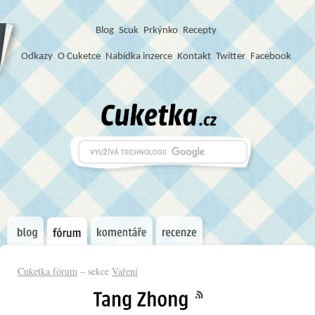
Blog
S
c
u
k
Prkýnko
Recepty
Odkazy
O Cuketce
Nabídka inzerce
Kontakt
Twitter
Facebook
Cuketka fórum
– sekce
Vaření