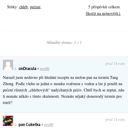
Štítky:
chléb
,
pečení
,
5 příspěvků celkem.
Skočit na nejnovější↓
Aktuální strana: 1 z
1
před 14 roky
1.
onDracula
•
profil
Narazil jsem nedávno při hledání receptu na melon-pan na termín Tang
Zhong. Podle všeho se jedná o mouku svařenou s vodou a lze ji použít na
pečení různých „chlebových“ nadýchaných pečiv. Chtěl bych se zeptat, zda-
li nemáte někdo s tímto zkušenosti. Neznáte nějaký domorodý termín pro
totéž?
před 14 roky
2.
pan Cuketka
•
profil