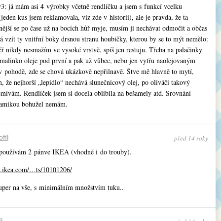
: já mám asi 4 výrobky včetně rendlíčku a jsem s funkcí vcelku
jeden kus jsem reklamovala, viz zde v historii), ale je pravda, že ta
nější se po čase už na bocích hůř myje, musím ji nechávat odmočit a občas
á vzít ty vnitřní boky drsnou stranu houbičky, kterou by se to mýt nemělo:
ř nikdy nesmažím ve vysoké vrstvě, spíš jen restuju. Třeba na palačinky
malinko oleje pod první a pak už vůbec, nebo jen vytřu naolejovaným
v pohodě, zde se chová ukázkově nepřilnavě. Štve mě hlavně to mytí,
 že nejhorší „lepidlo“ nechává slunečnicový olej, po oliváči takový
mívám. Rendlíček jsem si docela oblíbila na bešamely atd. Srovnání
ramikou bohužel nemám.
před 14 roky
ofil
 používám 2 pánve IKEA (vhodné i do trouby).
.ikea.com/…ts/10101206/
uper na vše, s minimálním množstvím tuku..