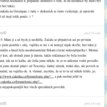
rostřed docházelo k připálení (nemluvě o tom, že na keramice by mělo být
t bez tuku).
oukala na Greenpan, i tady v diskuzích se často vyskytuje, je opravdu
 už stojí tolik peněz :) ?
před 14 roky
rofil
 Mám ji a už bych ji nechtěla. Začala se připalovat asi po prvním
to jsem použila i olej, vajíčka se mi z ní nemyjí nijak skvěle, bez tuku ji
emůžu a hned byla neodstranitelně flekatá (černé mikropřípečky). Možná
ý kus, ale dostali jsme ji darem, takže reklamace by byla trochu
á, tak na to kašlu, ale četla jsme někde, že se to někomu vrátit povedlo.
ní jsme dostali pánev od Tescomy, žádný zázrak, tenké dno, ale povrch se
méně, na vajíčka ok. A vlastně, myslím, že se to tu už někde řešilo, jo,
tp://www.cuketka.cz/forum/topic.php?…
a pak možná ještě tu
.cuketka.cz/forum/topic.php?…
m nejspokojenější bez všech speciálních povrchů.
před 14 roky
rofil