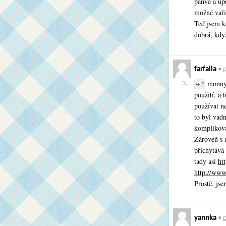
pánve a up
možné vaři
Teď jsem k
dobrá, když
farfalla
•
p
monny3:
3.
↪ 2
použití, a 
používat n
to byl vadn
komplikovan
Zároveň s 
přichytává 
tady asi
ht
http://www
Prostě, jse
yannka
•
p