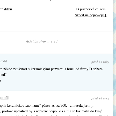
bez
štítků
.
13 příspěvků celkem.
Skočit na nejnovější↓
Aktuální strana: 1 z
1
před 14 roky
rofil
te někdo zkušenost s keramickými pánvemi a hrnci od firmy D´sphere
and?
a
před 14 roky
•
profil
upila keramickou „no name“ pánev asi za 700,– a musela jsem ji
 protože uprostřed byla nepatrně vypouklá a tuk se tak rozlil do krajů