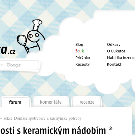
Blog
Odkazy
S
c
u
k
O Cuketce
Prkýnko
Nabídka inzerc
Recepty
Kontakt
– sekce
Domácí spotřebiče a kuchyňské potřeby