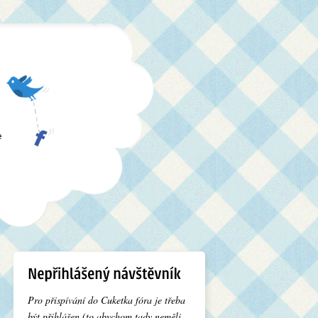
e
Pro přispívání do Cuketka fóra je třeba
být přihlášen (to abychom tady neměli