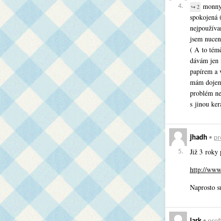
monny3
4.
↪ 2
spokojená (
nejpoužíva
jsem nucen
( A to témě
dávám jen 
papírem a 
mám dojem,
problém ne
s jinou ke
jhadh
•
pr
Již 3 roky
5.
http://www
Naprosto s