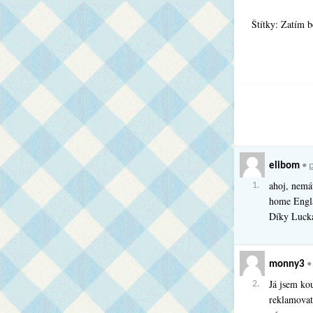
Štítky: Zatím 
elibom
•
p
ahoj, nemá
1.
home Engl
Díky Luck
monny3
Já jsem ko
2.
reklamovat,