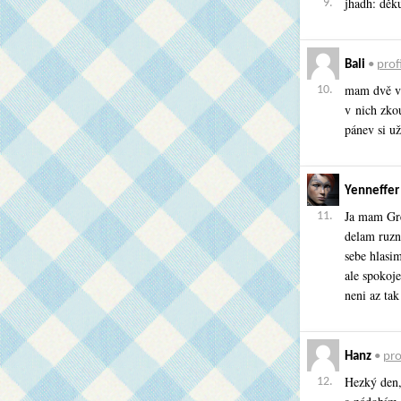
jhadh: děku
9.
Bali
•
profi
mam dvě ve
10.
v nich zkou
pánev si už
Yenneffer
Ja mam Gre
11.
delam ruzna
sebe hlasi
ale spokoje
neni az tak
Hanz
•
pro
Hezký den
12.