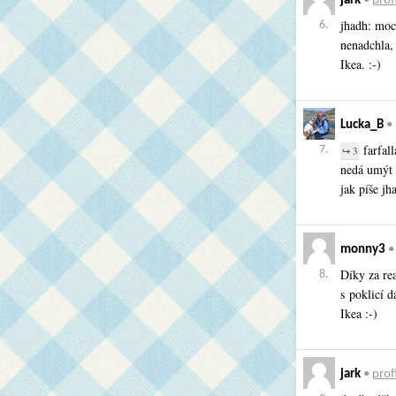
jark
•
profi
jhadh: moc
6.
nenadchla,
Ikea. :-)
Lucka_B
•
farfall
7.
↪ 3
nedá umýt 
jak píše jh
monny3
Díky za rea
8.
s poklicí d
Ikea :-)
jark
•
profi