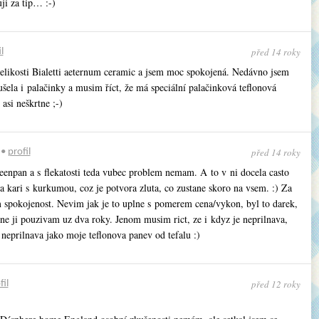
ji za tip… :-)
před 14 roky
l
likosti Bialetti aeternum ceramic a jsem moc spokojená. Nedávno jsem
šela i palačinky a musim říct, že má speciální palačinková teflonová
 asi neškrtne ;-)
před 14 roky
•
profil
enpan a s flekatosti teda vubec problem nemam. A to v ni docela casto
 kari s kurkumou, coz je potvora zluta, co zustane skoro na vsem. :) Za
m spokojenost. Nevim jak je to uplne s pomerem cena/vykon, byl to darek,
ne ji pouzivam uz dva roky. Jenom musim rict, ze i kdyz je neprilnava,
 neprilnava jako moje teflonova panev od tefalu :)
před 12 roky
fil
,