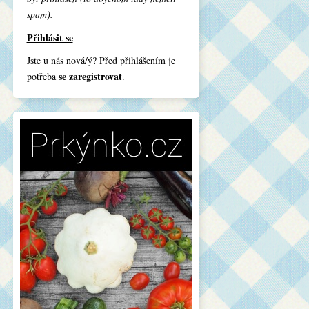
spam).
Přihlásit se
Jste u nás nová/ý? Před přihlášením je
se zaregistrovat
potřeba
.