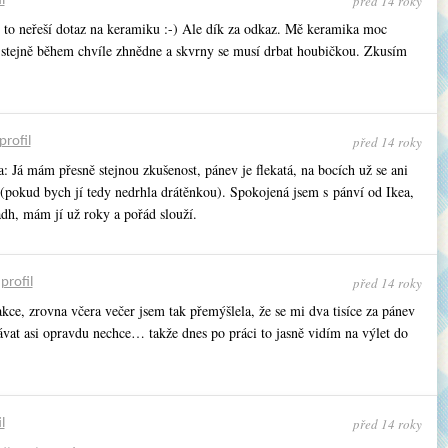
před 14 roky
l
 to neřeší dotaz na keramiku :-) Ale dík za odkaz. Mě keramika moc
 stejně během chvíle zhnědne a skvrny se musí drbat houbičkou. Zkusím
před 14 roky
profil
a: Já mám přesně stejnou zkušenost, pánev je flekatá, na bocích už se ani
(pokud bych jí tedy nedrhla drátěnkou). Spokojená jsem s pánví od Ikea,
adh, mám jí už roky a pořád slouží.
před 14 roky
•
profil
kce, zrovna včera večer jsem tak přemýšlela, že se mi dva tisíce za pánev
ávat asi opravdu nechce… takže dnes po práci to jasně vidím na výlet do
před 14 roky
l