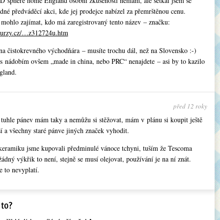
D´sphere home England osobní zkušenosti nemám, ale setkal jsem se
dné předváděcí akci, kde jej prodejce nabízel za přemrštěnou cenu.
 mohlo zajímat, kdo má zaregistrovaný tento název – značku:
.kurzy.cz/…z312724u.htm
na čistokrevného východňára – musíte trochu dál, než na Slovensko :-)
 s nádobím ovšem „made in china, nebo PRC“ nenajdete – asi by to kazilo
gland.
před 12 roky
tuhle pánev mám taky a nemůžu si stěžovat, mám v plánu si koupit ještě
í a všechny staré pánve jiných značek vyhodit.
keramiku jsme kupovali předminulé vánoce tchyni, tuším že Tescoma
ádný výkřik to není, stejně se musí olejovat, používání je na ní znát.
 to nevyplatí.