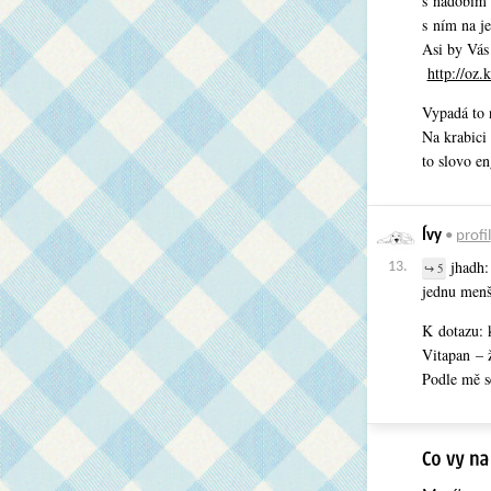
s nádobím 
s ním na je
Asi by Vás
http://oz
Vypadá to 
Na krabici
to slovo en
Ívy
•
profil
jhadh: 
13.
↪ 5
jednu menš
K dotazu: 
Vitapan – ž
Podle mě se