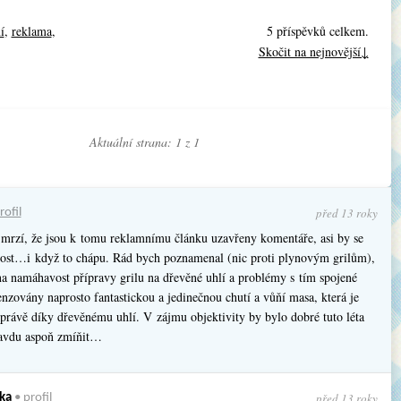
í
,
reklama
,
5 příspěvků celkem.
Skočit na nejnovější↓
Aktuální strana: 1 z
1
před 13 roky
rofil
mrzí, že jsou k tomu reklamnímu článku uzavřeny komentáře, asi by se
 dost…i když to chápu. Rád bych poznamenal (nic proti plynovým grilům),
na namáhavost přípravy grilu na dřevěné uhlí a problémy s tím spojené
nzovány naprosto fantastickou a jedinečnou chutí a vůňí masa, která je
právě díky dřevěnému uhlí. V zájmu objektivity by bylo dobré tuto léta
avdu aspoň zmíňit…
před 13 roky
ka
•
profil