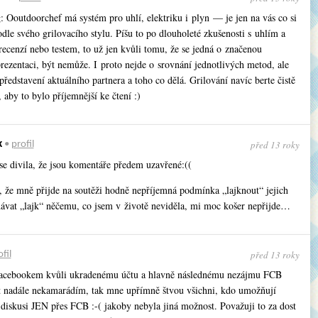
 Ooutdoorchef má systém pro uhlí, elektriku i plyn — je jen na vás co si
dle svého grilovacího stylu. Píšu to po dlouholeté zkušenosti s uhlím a
recenzí nebo testem, to už jen kvůli tomu, že se jedná o značenou
rezentaci, být nemůže. I proto nejde o srovnání jednotlivých metod, ale
 představení aktuálního partnera a toho co dělá. Grilování navíc berte čistě
 aby to bylo příjemnější ke čtení :)
před 13 roky
k
•
profil
se divila, že jsou komentáře předem uzavřené:((
, že mně přijde na soutěži hodně nepříjemná podmínka „lajknout“ jejich
dávat „lajk“ něčemu, co jsem v životě neviděla, mi moc košer nepřijde…
před 13 roky
fil
Facebookem kvůli ukradenému účtu a hlavně následnému nezájmu FCB
šit nadále nekamarádím, tak mne upřímně štvou všichni, kdo umožňují
 diskusi JEN přes FCB :-( jakoby nebyla jiná možnost. Považuji to za dost