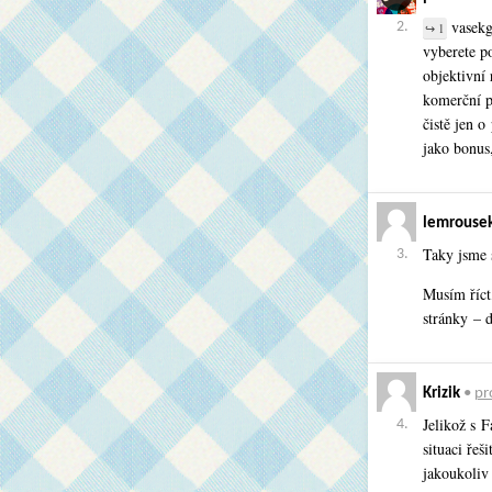
vasekg:
2.
↪ 1
vyberete po
objektivní 
komerční p
čistě jen o
jako bonus,
lemrouse
Taky jsme 
3.
Musím říct
stránky – 
Krizik
•
pro
Jelikož s 
4.
situaci ře
jakoukoliv