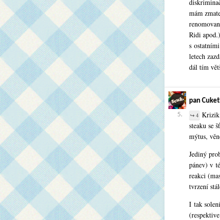
diskrimina
mám zmatek
renomovaný
Ridi apod.
s ostatním
letech zaz
dál tím vět
pan Cuket
Krizik:
5.
↪ 4
steaku se š
mýtus, věn
Jediný pro
pánev) v té
reakci (mas
tvrzení stá
I tak solen
(respektive