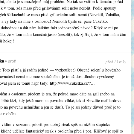
ční, ale to je samozřejmě můj problém. No tak se vrátím k tématu: pořád
 v tom, zda maso před grilováním solit nebo nesolit. Podle spousty
ch šéfkuchařů se maso před grilováním solit nemá (Navrátil, Zahálka,
) a vy tady na mne s osmózou! Nemohli byste se, pane Cuketko,
i dohodnout a dát nám laikům fakt jednoznačný návod? Když se mi po
dálo, že v tom mám konečně jasno (nesolit), tak zjišťuji, že v tom mám čím
ší hokej!
před 13 roky
ka
•
profil
 Toto platí a já radím jediné — vyzkoušet :) Obecně solení u hovězího
ťavnatostí nemá nic moc společného, je to už dost dlouho vyvrácený
oval jsem se tomu např tady:
http://www.cuketka.cz/?…
blém s osolením předem je ten, že pokud maso dáte na gril (nebo na
 blbé fázi, kdy ještě maso na povrchu vlhké, tak si zbrzdíte maillardovu
o na povrchu nehnědne a jen se dusí). To je asi jediný důvod proč je to
le v oběhu.
í vidím v seznamu priorit pro dobrý steak spíš na nižším stupínku
 klidně uděláte fantastický steak s osolením před i po). Klíčové je spíš to