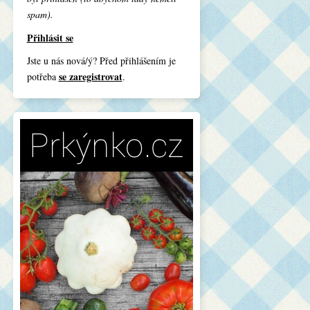
spam).
Přihlásit se
Jste u nás nová/ý? Před přihlášením je
se zaregistrovat
potřeba
.