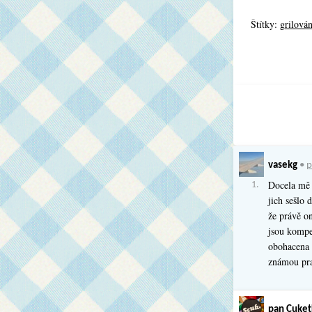
Štítky:
grilován
vasekg
•
p
Docela mě 
1.
jich sešlo
že právě o
jsou kompe
obohacena 
známou pr
pan Cuket