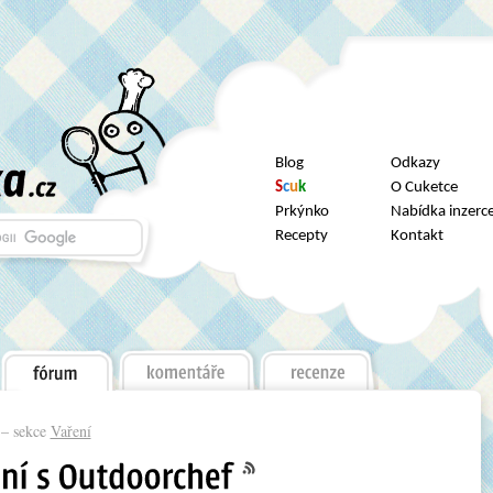
Blog
Odkazy
S
c
u
k
O Cuketce
Prkýnko
Nabídka inzerc
Recepty
Kontakt
– sekce
Vaření