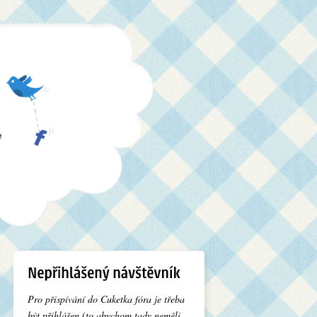
e
Pro přispívání do Cuketka fóra je třeba
být přihlášen (to abychom tady neměli