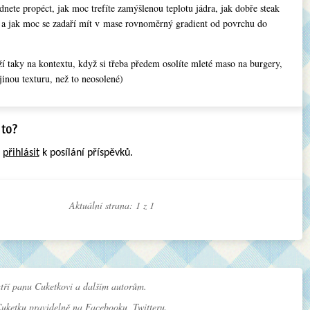
dnete propéct, jak moc trefíte zamýšlenou teplotu jádra, jak dobře steak
 a jak moc se zadaří mít v mase rovnoměrný gradient od povrchu do
ží taky na kontextu, když si třeba předem osolíte mleté maso na burgery,
inou texturu, než to neosolené)
e
přihlásit
k posílání příspěvků.
Aktuální strana: 1 z
1
tří panu Cuketkovi a dalším autorům.
Cuketku pravidelně na
Facebooku
,
Twitteru
.