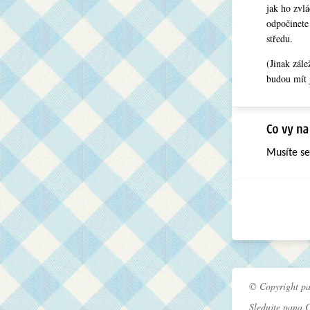
jak ho zvlá
odpočinete
středu.
(Jinak zále
budou mít j
Musíte s
© Copyright pa
Sledujte pana 