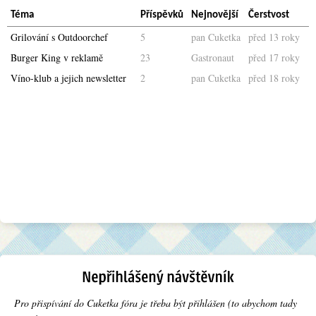
Téma
Příspěvků
Nejnovější
Čerstvost
Grilování s Outdoorchef
5
pan Cuketka
před 13 roky
Burger King v reklamě
23
Gastronaut
před 17 roky
Víno-klub a jejich newsletter
2
pan Cuketka
před 18 roky
Pro přispívání do Cuketka fóra je třeba být přihlášen (to abychom tady