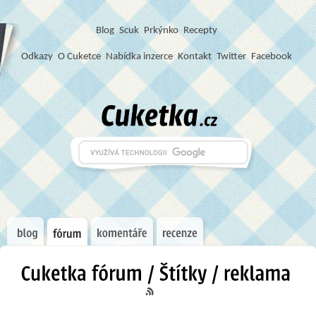
Blog
S
c
u
k
Prkýnko
Recepty
Odkazy
O Cuketce
Nabídka inzerce
Kontakt
Twitter
Facebook