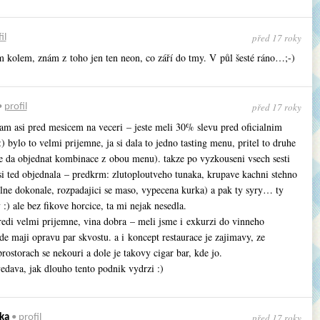
před 17 roky
il
m kolem, znám z toho jen ten neon, co září do tmy. V půl šesté ráno…;-)
před 17 roky
•
profil
tam asi pred mesicem na veceri – jeste meli 30% slevu pred oficialnim
) bylo to velmi prijemne, ja si dala to jedno tasting menu, pritel to druhe
e da objednat kombinace z obou menu). takze po vyzkouseni vsech sesti
si ted objednala – predkrm: zlutoploutveho tunaka, krupave kachni stehno
plne dokonale, rozpadajici se maso, vypecena kurka) a pak ty syry… ty
:) ale bez fikove horcice, ta mi nejak nesedla.
tredi velmi prijemne, vina dobra – meli jsme i exkurzi do vinneho
de maji opravu par skvostu. a i koncept restaurace je zajimavy, ze
rostorach se nekouri a dole je takovy cigar bar, kde jo.
edava, jak dlouho tento podnik vydrzi :)
před 17 roky
ka
•
profil