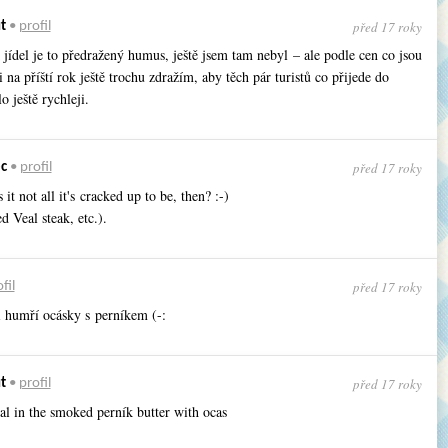
před 17 roky
t
•
profil
 jídel je to předražený humus, ještě jsem tam nebyl – ale podle cen co jsou
i na příští rok ještě trochu zdražím, aby těch pár turistů co přijede do
o ještě rychleji.
před 17 roky
c
•
profil
 it not all it's cracked up to be, then? :-)
d Veal steak, etc.).
před 17 roky
fil
i humří ocásky s perníkem (-:
před 17 roky
t
•
profil
al in the smoked perník butter with ocas