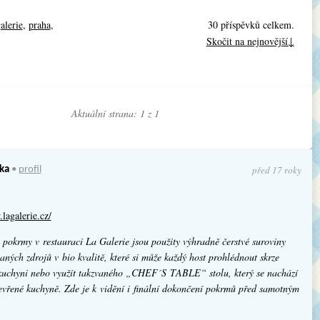
galerie
,
praha
,
30 příspěvků celkem.
Skočit na nejnovější↓
Aktuální strana: 1 z
1
před 17 roky
ka
•
profil
lagalerie.cz/
 pokrmy v restauraci La Galerie jsou použity výhradně čerstvé suroviny
aných zdrojů v bio kvalitě, které si může každý host prohlédnout skrze
kuchyni nebo využít takzvaného „CHEF´S TABLE“ stolu, který se nachází
evřené kuchyně. Zde je k vidění i finální dokončení pokrmů před samotným