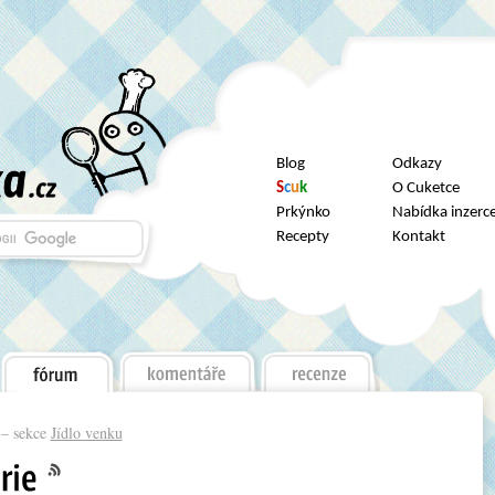
Blog
Odkazy
S
c
u
k
O Cuketce
Prkýnko
Nabídka inzerc
Recepty
Kontakt
– sekce
Jídlo venku