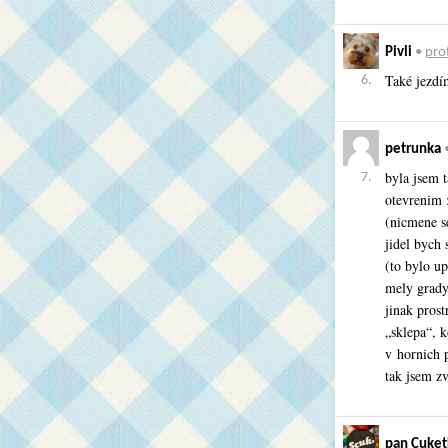
Pivli
•
prof
Také jezdí
6.
petrunka
byla jsem 
7.
otevrenim :
(nicmene s
jidel bych 
(to bylo u
mely grady 
jinak pros
„sklepa“, k
v hornich p
tak jsem zv
pan Cuket