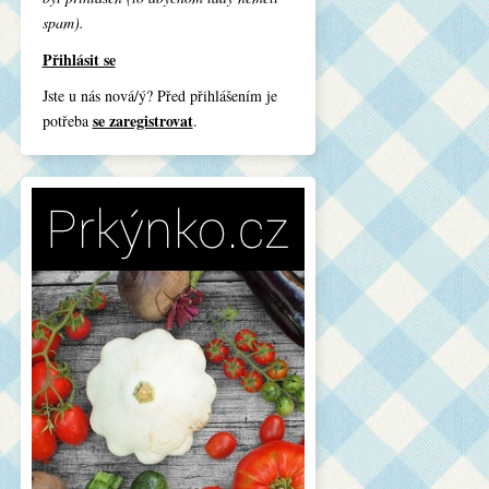
spam).
Přihlásit se
Jste u nás nová/ý? Před přihlášením je
se zaregistrovat
potřeba
.