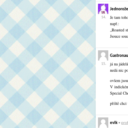
Jednorože
Je tam toh
14.
např.:
„Roasted s
Jsouce so
Gastronau
já na jáde
15.
nedá nic po
ovšem jsou
V indickém
Special Che
příště chci
evik
•
prof