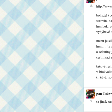
http://ww
8.
bohužel (po
surovin. na
humbuk. pa
vyhýbavé o
menu je si
humr, , ty 
a zeleniny
certifikaci
takové rest
v biokvalit
(i když jso
pan Cuket
(a jinak sa
9.