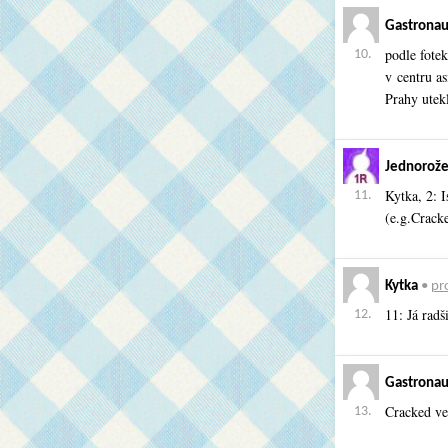
Gastronau
podle fotek
10.
v centru as
Prahy utekl
Jednorože
Kytka, 2: Is
11.
(e.g.Cracke
Kytka
•
pro
11: Já radš
12.
Gastronau
Cracked ve
13.