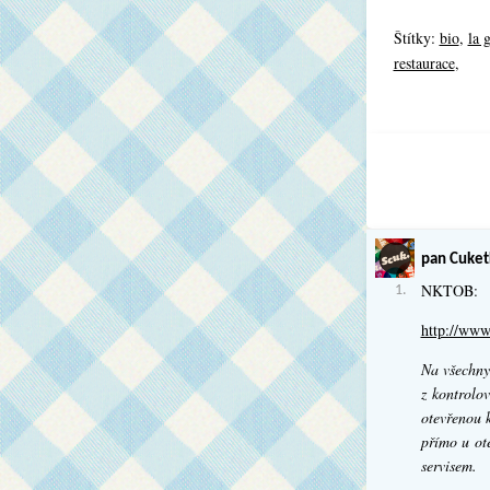
Štítky:
bio
,
la 
restaurace
,
pan Cuket
NKTOB:
1.
http://www.
Na všechny
z kontrolov
otevřenou 
přímo u ot
servisem.