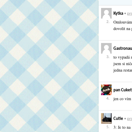
Kytka
•
pro
Omlouvám s
2.
dovolit na
Gastronau
to vypadá 
3.
jsem si nič
jedna resta
pan Cuket
jen co vím
4.
Cutie
•
pro
3: Je to n
5.