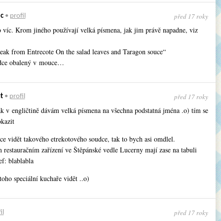
před 17 roky
c
•
profil
o víc. Krom jiného používají velká písmena, jak jim právě napadne, viz
teak from Entrecote On the salad leaves and Taragon souce“
udce obalený v mouce…
před 17 roky
t
•
profil
lák v engličtině dávám velká písmena na všechna podstatná jména .o) tím se
kazit
ce vidět takového etrekotového soudce, tak to bych asi omdlel.
 restauračním zařízení ve Štěpánské vedle Lucerny mají zase na tabuli
f: blablabla
 toho speciální kuchaře vidět ..o)
před 17 roky
il