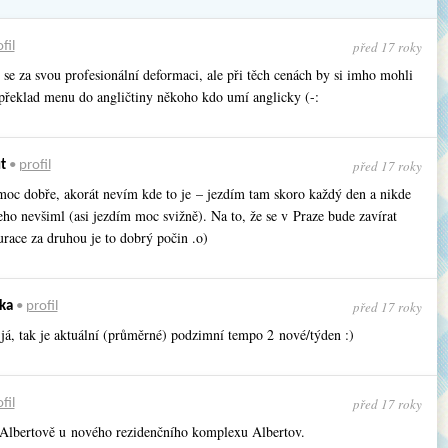
před 17 roky
fil
e za svou profesionální deformaci, ale při těch cenách by si imho mohli
 překlad menu do angličtiny někoho kdo umí anglicky (-:
před 17 roky
t
•
profil
moc dobře, akorát nevím kde to je – jezdím tam skoro každý den a nikde
eho nevšiml (asi jezdím moc svižně). Na to, že se v Praze bude zavírat
urace za druhou je to dobrý počin .o)
před 17 roky
ka
•
profil
 já, tak je aktuální (průměrné) podzimní tempo 2 nové/týden :)
před 17 roky
fil
a Albertově u nového rezidenčního komplexu Albertov.