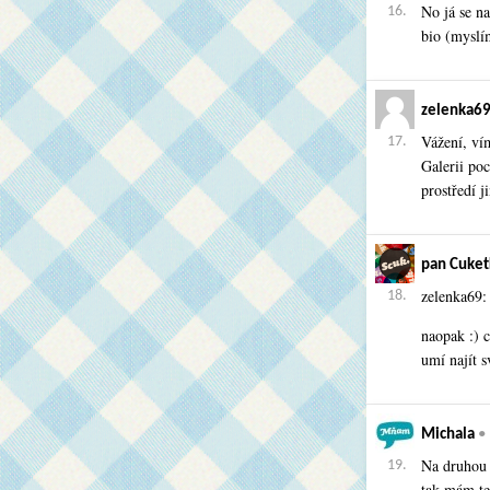
No já se n
16.
bio (myslím
zelenka6
Vážení, ví
17.
Galerii poc
prostředí
pan Cuket
zelenka69:
18.
naopak :) c
umí najít s
Michala
•
Na druhou s
19.
tak mám te