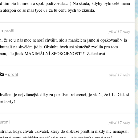
ad tím bio humrem a spol. podivovala..:-) No škoda, kdyby bylo celé menu
 alespoň co se mas týče), i za tu cenu bych to zkusila.
před 17 roky
9
•
profil
m, že se u nás moc nenosí chválit, ale s manželem jsme si opakovaně v la
hutnali na skvělém jídle. Obsluhu bych asi skutečně zvolila pro toto
 jinou, ale jinak MAXIMÁLNÍ SPOKOJENOST!!! Zelenková
před 17 roky
ka
•
profil
hválení je nejvítanější. díky za pozitivní referenci, je vidět, že i La Gal. si
vé hosty!
před 17 roky
profil
tranu, když chválí uživatel, který do diskuze předtím nikdy nic nenapsal,
ndenci tomu přikládat menší relevanci – nic osobního proti paní