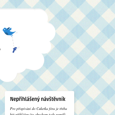
e
Pro přispívání do Cuketka fóra je třeba
být přihlášen (to abychom tady neměli