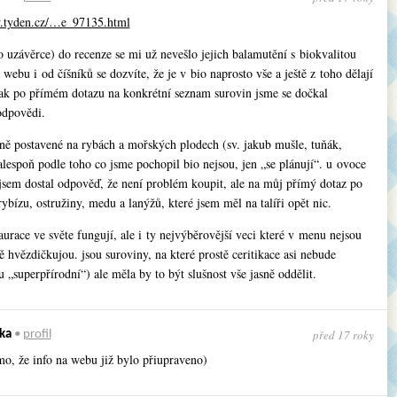
w.tyden.cz/…e_97135.html
 uzávěrce) do recenze se mi už nevešlo jejich balamutění s biokvalitou
 webu i od číšníků se dozvíte, že je v bio naprosto vše a ještě z toho dělají
k po přímém dotazu na konkrétní seznam surovin jsme se dočkal
dpovědi.
lně postavené na rybách a mořských plodech (sv. jakub mušle, tuňák,
alespoň podle toho co jsme pochopil bio nejsou, jen „se plánují“. u ovoce
 jsem dostal odpověď, že není problém koupit, ale na můj přímý dotaz po
 rybízu, ostružiny, medu a lanýžů, které jsem měl na talíři opět nic.
aurace ve světe fungují, ale i ty nejvýběrovější veci které v menu nejsou
ě hvězdičkujou. jsou suroviny, na které prostě ceritikace asi nebude
u „superpřírodní“) ale měla by to být slušnost vše jasně oddělit.
před 17 roky
ka
•
profil
mo, že info na webu již bylo přiupraveno)