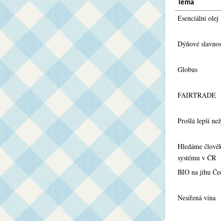
Téma
Esenciální olej
Dýňové slavnos
Globus
FAIRTRADE
Prošlá lepší než
Hledáme člověk
systému v ČR
BIO na jihu Če
Nesířená vína