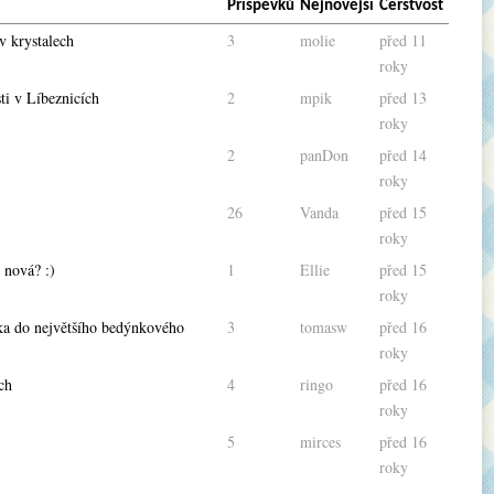
Příspěvků
Nejnovější
Čerstvost
 v krystalech
3
molie
před 11
roky
ti v Líbeznicích
2
mpik
před 13
roky
2
panDon
před 14
roky
26
Vanda
před 15
roky
 nová? :)
1
Ellie
před 15
roky
a do největšího bedýnkového
3
tomasw
před 16
roky
ch
4
ringo
před 16
roky
5
mirces
před 16
roky