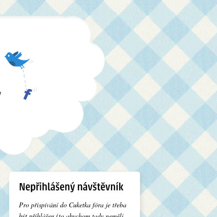
e
Pro přispívání do Cuketka fóra je třeba
být přihlášen (to abychom tady neměli