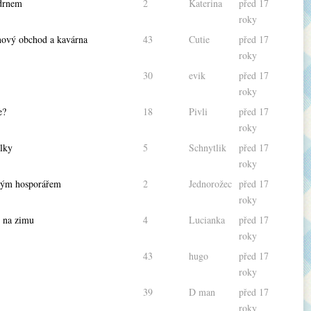
drnem
2
Katerina
před 17
roky
nový obchod a kavárna
43
Cutie
před 17
roky
30
evik
před 17
roky
e?
18
Pivli
před 17
roky
lky
5
Schnytlik
před 17
roky
ným hosporářem
2
Jednorožec
před 17
roky
 na zimu
4
Lucianka
před 17
roky
43
hugo
před 17
roky
39
D man
před 17
roky