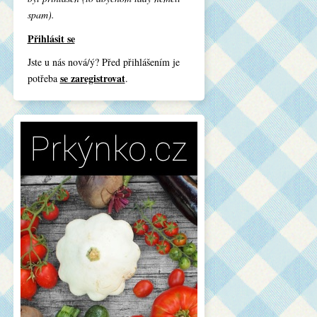
spam).
Přihlásit se
Jste u nás nová/ý? Před přihlášením je
se zaregistrovat
potřeba
.