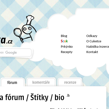
Blog
Odkazy
S
c
u
k
O Cuketce
Prkýnko
Nabídka inzerc
Recepty
Kontakt