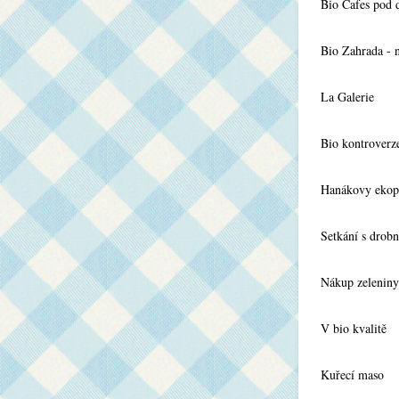
Bio Cafes pod 
Bio Zahrada - 
La Galerie
Bio kontroverz
Hanákovy ekop
Setkání s drob
Nákup zeleniny
V bio kvalitě
Kuřecí maso