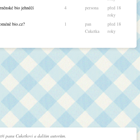
rněnské bio jehněčí
4
persona
před 18
roky
doméně bio.cz?
1
pan
před 18
Cuketka
roky
tří panu Cuketkovi a dalším autorům.