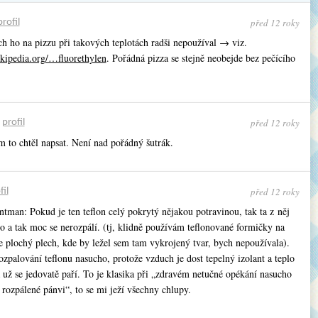
před 12 roky
profil
h ho na pizzu při takových teplotách radši nepoužíval → viz.
ikipedia.org/…fluorethylen
. Pořádná pizza se stejně neobejde bez pečícího
před 12 roky
•
profil
m to chtěl napsat. Není nad pořádný šutrák.
před 12 roky
fil
ntman: Pokud je ten teflon celý pokrytý nějakou potravinou, tak ta z něj
o a tak moc se nerozpálí. (tj, klidně používám teflonované formičky na
e plochý plech, kde by ležel sem tam vykrojený tvar, bych nepoužívala).
ozpalování teflonu nasucho, protože vzduch je dost tepelný izolant a teplo
 už se jedovatě paří. To je klasika při „zdravém netučné opékání nasucho
rozpálené pánvi“, to se mi ježí všechny chlupy.