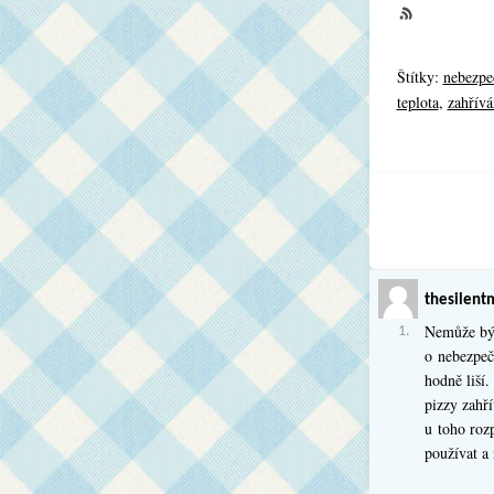
Štítky:
nebezpe
teplota
,
zahřívá
thesilent
Nemůže být
1.
o nebezpečí
hodně liší
pizzy zahř
u toho rozp
používat a