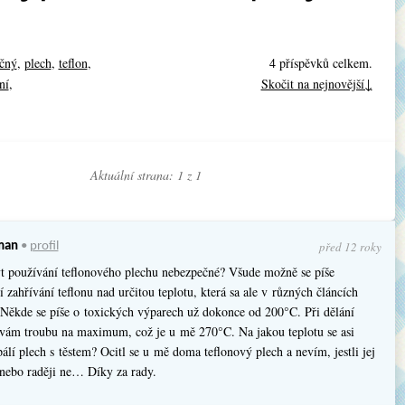
čný
,
plech
,
teflon
,
4 příspěvků celkem.
ní
,
Skočit na nejnovější↓
Aktuální strana: 1 z
1
před 12 roky
man
•
profil
 používání teflonového plechu nebezpečné? Všude možně se píše
 zahřívání teflonu nad určitou teplotu, která sa ale v různých článcích
. Někde se píše o toxických výparech už dokonce od 200°C. Při dělání
ívám troubu na maximum, což je u mě 270°C. Na jakou teplotu se asi
álí plech s těstem? Ocitl se u mě doma teflonový plech a nevím, jestli jej
 nebo raději ne… Díky za rady.