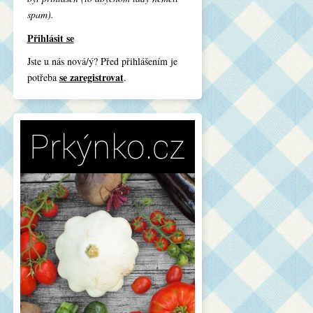
spam).
Přihlásit se
Jste u nás nová/ý? Před přihlášením je
se zaregistrovat
potřeba
.