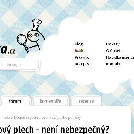
Blog
Odkazy
S
c
u
k
O Cuketce
Prkýnko
Nabídka inzerc
Recepty
Kontakt
– sekce
Domácí spotřebiče a kuchyňské potřeby