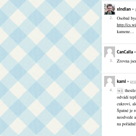
xIndian
•
Osobně byc
2.
http://cs.w
kamene…
CanCalla
Zrovna jse
3.
kami
•
pro
thesile
4.
↪ 1
odvádí tepl
cukroví, al
Špatné je r
neodvede a
na pořádně 