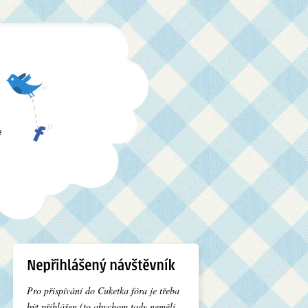
e
Pro přispívání do Cuketka fóra je třeba
být přihlášen (to abychom tady neměli