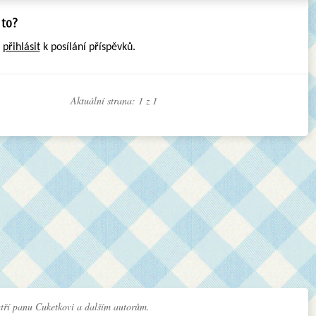
e
přihlásit
k posílání příspěvků.
Aktuální strana: 1 z
1
tří panu Cuketkovi a dalším autorům.