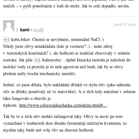
máčeli – v pytli ponořeném z lodi do moře. Jak to celé dopadlo, nevím.
před 12 roky
3.
kami
•
profil
kuba.biker: Chemii se nevyhnete, minimálně NaCl :)
↪ 1
Nikdy jsem olivy nenakládala (kde je vezmete? :) . máte zdroj
v tuzemských končinách? ), ale hořkosti se tradičně zbavovaly v solném
roztoku. Jak píše
Jednorožec: , úplně klasická metoda je naložení do
↪ 2
mořské vody (a protože je to míň agresivní než louh, tak by se olivy
předem měly trochu mechanicky narušit).
Jediné, co jsem dělala, bylo nakládání dřínků ve stylu oliv (jako náhrada
oliv se dřínky používaly už ve starověku). A u těch tedy naložení v solném
láku fungovalo a zbavilo je
trpkosti.
http://www.celorocnikucharka.cz/podzim.html#…
Tak by to u těch oliv mohlo zafungovat taky. Olivy se navíc po tom
vymáchání v louhu/soli dost dlouho fermentují mléčným kvašením, to
myslím taky bude mít svůj vliv na zbavení hořkosti.