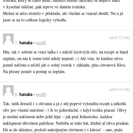
roztoku, který se často mění, zatímco zelené (nezralé) se nejdřív máčí
v kyselině mléčné, pak teprve ve slaném roztoku.
Možná se něco ztratilo v překladu, ale všichni se vzácně shodli. No a já
jsem se na to celkem logicky vybodla.
před 12 roky
7.
hanaka
•
profil
Hm, tak v sobotu se vrací taťka i s náloží čerstvých oliv, na recept se hned
zeptám, on nás k tomu totiž nikdy nepustí :-) Ale vím, že každou olivu
jemně nařízne a určitě jde o solný roztok v základu, plus citronová šťáva.
Na přesný poměr a postup se zeptám.
před 12 roky
8.
hanaka
•
profil
Tak, tatík dorazil i s olivama a já z něj poprvé vyloudila recept a několik
oliv pro vlastní naložení :-) Je to jednoduché, i když trošku pracné. Olivy
je možné naříznout nebo ještě lépe – jak psal Jednorožec, každou
naklepnout dřevěnou paličkou. Netřeba se toho bát, klidně ať oliva praskne.
Dá se do sklenice, proloží nakrájeným citrónem i s kůrou! – ano, ptala