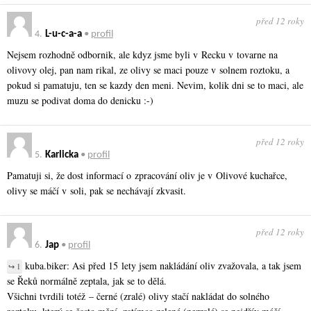
před 12 roky
4.
L-u-c-a-a
•
profil
Nejsem rozhodně odbornik, ale kdyz jsme byli v Recku v tovarne na
olivovy olej, pan nam rikal, ze olivy se maci pouze v solnem roztoku, a
pokud si pamatuju, ten se kazdy den meni. Nevim, kolik dni se to maci, ale
muzu se podivat doma do denicku :-)
před 12 roky
5.
Karlicka
•
profil
Pamatuji si, že dost informací o zpracování oliv je v Olivové kuchařce,
olivy se máčí v soli, pak se nechávají zkvasit.
před 12 roky
6.
Jap
•
profil
kuba.biker: Asi před 15 lety jsem nakládání oliv zvažovala, a tak jsem
↪ 1
se Řeků normálně zeptala, jak se to dělá.
Všichni tvrdili totéž – černé (zralé) olivy stačí nakládat do solného