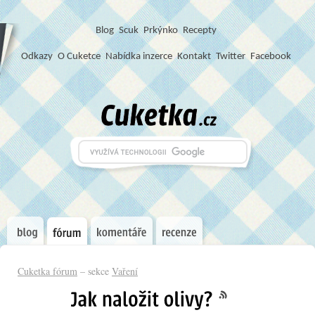
Blog
S
c
u
k
Prkýnko
Recepty
Odkazy
O Cuketce
Nabídka inzerce
Kontakt
Twitter
Facebook
Cuketka fórum
– sekce
Vaření