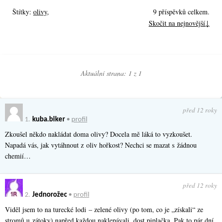
Štítky:
olivy
,
9 příspěvků celkem.
Skočit na nejnovější↓
Aktuální strana: 1 z
1
před 12 roky
1.
kuba.biker
•
profil
Zkoušel někdo nakládat doma olivy? Docela mě láká to vyzkoušet.
Napadá vás, jak vytáhnout z oliv hořkost? Nechci se mazat s žádnou
chemií…
před 12 roky
2.
Jednorožec
•
profil
Viděl jsem to na turecké lodi – zelené olivy (po tom, co je „získali“ ze
stromů u zátoky) napřed každou naklepávali, dost piplačka. Pak to pár dní