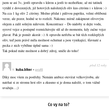
jsem se asi 3×, jestli opravdu s kůrou a jestli to nezhořkne, až mi tatínek
vytáhl z dovezených, již hotových naložených oliv kus citrónu i s kůrou :-)
Na cca 1 kg oliv 2 citróny. Možno přidat i pálivou papriku, velmi oblíbená
verze, ale pozor, hodně se to rozleží. Nakonec mírně zakápnout olivovým
olejem a zalít solným nálevem. Koncentrace – Do nádoby si dejte vodu,
syrové vejce a postupně rozmíchávejte sůl až do momentu, kdy začne vejce
plavat. Pak je poměr akorát :-) A opravdu netřeba se bát těch rozkleplých
oliv, teď jsem právě měla možnost ochutnat a jsou vynikající, šťavnaté a
pecka z nich vyběhne úplně sama :-)
Tak pokud máte možnost a dobrý zdroj, směle do toho!
před 12 roky
9.
kuba.biker
•
profil
Díky moc všem za postřehy. Nemám ambice otevírat velkovýrobu, ale
natrhat si ze stromu hrst oliv a zkusmo si je doma naložit, o tom vážně
uvažuju…;)