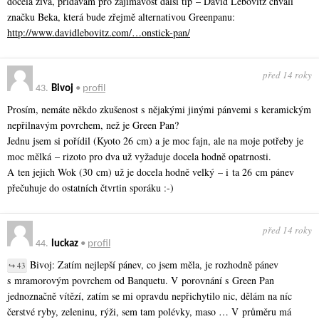
docela živá, přidávám pro zajímavost další tip – David Lebovitz chválí
značku Beka, která bude zřejmě alternativou Greenpanu:
http://www.davidlebovitz.com/…onstick-pan/
před 14 roky
43.
Bivoj
•
profil
Prosím, nemáte někdo zkušenost s nějakými jinými pánvemi s keramickým
nepřilnavým povrchem, než je Green Pan?
Jednu jsem si pořídil (Kyoto 26 cm) a je moc fajn, ale na moje potřeby je
moc mělká – rizoto pro dva už vyžaduje docela hodně opatrnosti.
A ten jejich Wok (30 cm) už je docela hodně velký – i ta 26 cm pánev
přečuhuje do ostatních čtvrtin sporáku :-)
před 14 roky
44.
luckaz
•
profil
Bivoj: Zatím nejlepší pánev, co jsem měla, je rozhodně pánev
↪ 43
s mramorovým povrchem od Banquetu. V porovnání s Green Pan
jednoznačně vítězí, zatím se mi opravdu nepřichytilo nic, dělám na níc
čerstvé ryby, zeleninu, rýži, sem tam polévky, maso … V průměru má