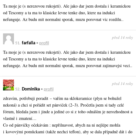
Ta moje je (s nerezovou rukojeti). Ale jako dar jsem dostala i keramickou
od Tescomy a ta ma to klasicke levne tenke dno, ktere na indukci
nefunguje. Az budu mit normalni sporak, muzu porovnat vic rozdilu..
před 14 roky
51.
farfalla
•
profil
Ta moje je (s nerezovou rukojeti). Ale jako dar jsem dostala i keramickou
od Tescomy a ta ma to klasicke levne tenke dno, ktere na indukci
nefunguje. Az budu mit normalni sporak, muzu porovnat zajimavejsi veci..
před 14 roky
52.
Dominika
•
profil
zdravím, potřebuji poradit – vařím na sklokeramice (plyn se bohužel
nekoná) a chci si pořádit set pánviček (2–3). Pročetla jsem si tady celé
fórum, hledala jsem i jinde a jediné co si z toho odnáším je nerozhodnost a
vlastně i zmatení…
Co od pánvičky očekávám : nepřilnavost, abych na ni nejlépe mohla
i kovovými pomůckami (takže nechci teflon), aby se dala případně dát i do