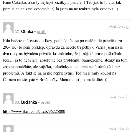
Pane Cuketko, a co ty nejlepsi zazitky s panvi? :) Ted jak to tu ctu, tak
jsem si na ne zase vzpomela. :) Ja jsem na ne tenkrat byla zvedava. :)
před 15 roky
37.
Olinka
•
profil
Kdo budete mít cestu do Ikey, poohlédněte se po malé milé pánvičce za
29,– Kč (to není překlep, opravdu za necelé tři pětky). Vařila jsem na ní
dva roky na bývalém privátě, kromě toho, že ji nějaké prase poškrábalo
(ééé… já to nebyla!), absolutně bez problémů. Samozřejmě, steaky na tom
zrovna neuděláte, ale vajíčka, palačinky a podobné nenáročné věci bez
problémů. A fakt se na ni nic nepřichytne. Teď mi ji milý koupil na
Černém mostě, páč v Brně došly. Mám radost jak malé dítě:-))
před 15 roky
38.
Lucianka
•
profil
http://www.ikea.com/…cts/96225800
před 15 roky