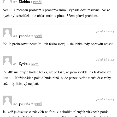
39.
Dlabka
•
profil
Není u Greenpan problém s prohazováním? Vypadá dost masivně. Ne že
bych byl střízliček, ale občas mám s plnou 32cm pánví problém.
před 15 roky
40.
yannka
•
profil
39: Já prohazovat neumím, tak těžko říct:) – ale lehké tedy opravdu nejsou.
před 15 roky
41.
Kytka
•
profil
39, 40: mě přijde hodně lehká, ale je fakt, že jsem zvyklej na těžkotonážní
litinu… Každopádně pokud bude plná, bude pánev tvořit menší část váhy,
což u tý litinový neplatí.
před 15 roky
42.
yannka
•
profil
Jelikož je diskuse o pánvích na fóru v několika různých vláknech pořád