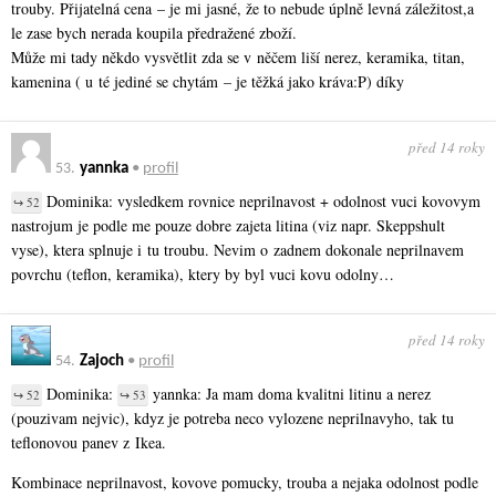
trouby. Přijatelná cena – je mi jasné, že to nebude úplně levná záležitost,a
le zase bych nerada koupila předražené zboží.
Může mi tady někdo vysvětlit zda se v něčem liší nerez, keramika, titan,
kamenina ( u té jediné se chytám – je těžká jako kráva:P) díky
před 14 roky
53.
yannka
•
profil
Dominika: vysledkem rovnice neprilnavost + odolnost vuci kovovym
↪ 52
nastrojum je podle me pouze dobre zajeta litina (viz napr. Skeppshult
vyse), ktera splnuje i tu troubu. Nevim o zadnem dokonale neprilnavem
povrchu (teflon, keramika), ktery by byl vuci kovu odolny…
před 14 roky
54.
Zajoch
•
profil
Dominika:
yannka: Ja mam doma kvalitni litinu a nerez
↪ 52
↪ 53
(pouzivam nejvic), kdyz je potreba neco vylozene neprilnavyho, tak tu
teflonovou panev z Ikea.
Kombinace neprilnavost, kovove pomucky, trouba a nejaka odolnost podle