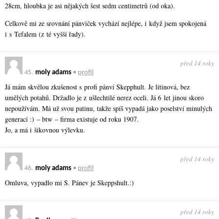
28cm, hloubka je asi nějakých šest sedm centimetrů (od oka).
Celkově mi ze srovnání pánviček vychází nejlépe, i když jsem spokojená
i s Tefalem (z té vyšší řady).
před 14 roky
45.
moly adams
•
profil
Já mám skvělou zkušenost s profi pánví Skepphult. Je litinová, bez
umělých potahů. Držadlo je z ušlechtilé nerez oceli. Já 6 let jinou skoro
nepoužívám. Má už svou patinu, takže spíš vypadá jako poselství minulých
generací :) – btw – firma existuje od roku 1907.
Jo, a má i šikovnou výlevku.
před 14 roky
46.
moly adams
•
profil
Omluva, vypadlo mi S. Pánev je Skeppshult.:)
před 14 roky