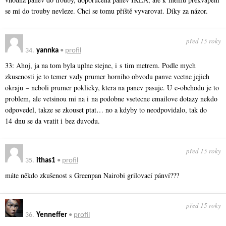
se mi do trouby nevleze. Chci se tomu příště vyvarovat. Díky za názor.
před 15 roky
34.
yannka
•
profil
33: Ahoj, ja na tom byla uplne stejne, i s tim metrem. Podle mych
zkusenosti je to temer vzdy prumer horniho obvodu panve vcetne jejich
okraju – neboli prumer poklicky, ktera na panev pasuje. U e-obchodu je to
problem, ale vetsinou mi na i na podobne vsetecne emailove dotazy nekdo
odpovedel, takze se zkouset ptat… no a kdyby to neodpovidalo, tak do
14 dnu se da vratit i bez duvodu.
před 15 roky
35.
ithas1
•
profil
máte někdo zkušenost s Greenpan Nairobi grilovací pánví???
před 15 roky
36.
Yenneffer
•
profil