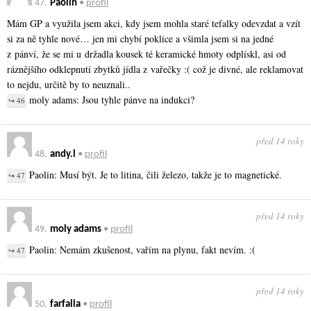
47.
Paolin
•
profil
Mám GP a využila jsem akci, kdy jsem mohla staré tefalky odevzdat a vzít
si za ně tyhle nové… jen mi chybí poklice a všimla jsem si na jedné
z pánví, že se mi u držadla kousek té keramické hmoty odplískl, asi od
ráznějšího odklepnutí zbytků jídla z vařečky :( což je divné, ale reklamovat
to nejdu, určitě by to neuznali..
moly adams: Jsou tyhle pánve na indukci?
↪ 46
před 14 roky
48.
andy.l
•
profil
Paolin: Musí být. Je to litina, čili železo, takže je to magnetické.
↪ 47
před 14 roky
49.
moly adams
•
profil
Paolin: Nemám zkušenost, vařím na plynu, fakt nevím. :(
↪ 47
před 14 roky
50.
farfalla
•
profil