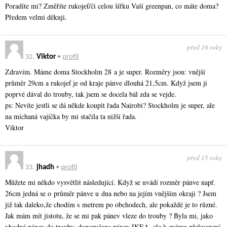
Poradíte mi? Změříte rukojeť/či celou šířku Vaší greenpan, co máte doma?
Předem velmi děkuji.
před 16 roky
32.
Viktor
•
profil
Zdravím. Máme doma Stockholm 28 a je super. Rozměry jsou: vnější
průměr 29cm a rukojeť je od kraje pánve dlouhá 21,5cm. Když jsem ji
poprvé dával do trouby, tak jsem se docela bál zda se vejde.
ps: Nevíte jestli se dá někde koupit řada Nairobi? Stockholm je super, ale
na míchaná vajíčka by mi stačila ta nižší řada.
Viktor
před 15 roky
33.
jhadh
•
profil
Můžete mi někdo vysvětlit následující. Když se uvádí rozměr pánve např.
26cm jedná se o průměr pánve u dna nebo na jejím vnějším okraji ? Jsem
již tak daleko,že chodím s metrem po obchodech, ale pokaždé je to různé.
Jak mám mít jistotu, že se mi pak pánev vleze do trouby ? Byla mi, jako
vhodná pánev do trouby, doporučena pánev IKEA, ale k mému překvapení