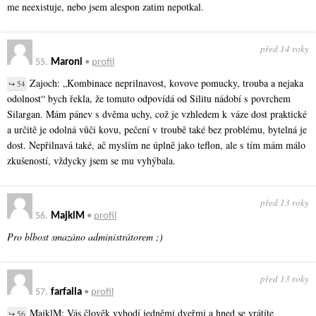
me neexistuje, nebo jsem alespon zatim nepotkal.
před 14 roky
55.
Maroni
•
profil
Zajoch: „Kombinace neprilnavost, kovove pomucky, trouba a nejaka
↪ 54
odolnost“ bych řekla, že tomuto odpovídá od Silitu nádobí s povrchem
Silargan. Mám pánev s dvěma uchy, což je vzhledem k váze dost praktické
a určitě je odolná vůči kovu, pečení v troubě také bez problému, bytelná je
dost. Nepřilnavá také, ač myslím ne úplně jako teflon, ale s tím mám málo
zkušeností, vždycky jsem se mu vyhýbala.
před 13 roky
56.
MajklM
•
profil
Pro blbost smazáno administrátorem ;)
před 13 roky
57.
farfalla
•
profil
MajklM: Vás člověk vyhodí jedněmi dveřmi a hned se vrátíte
↪ 56