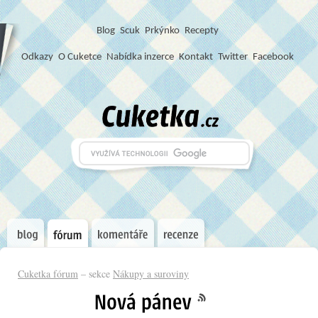
Blog
S
c
u
k
Prkýnko
Recepty
Odkazy
O Cuketce
Nabídka inzerce
Kontakt
Twitter
Facebook
Cuketka fórum
– sekce
Nákupy a suroviny