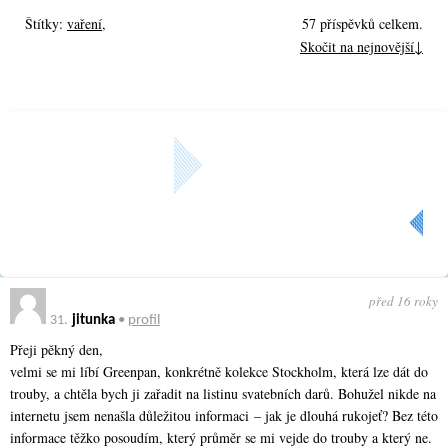
Štítky:
vaření
,
57 příspěvků celkem.
Skočit na nejnovější↓
« Předchozí
Aktuální strana: 2 z
2
před 16 roky
31.
jitunka
•
profil
Přeji pěkný den,
velmi se mi líbí Greenpan, konkrétně kolekce Stockholm, která lze dát do
trouby, a chtěla bych ji zařadit na listinu svatebních darů. Bohužel nikde na
internetu jsem nenašla důležitou informaci – jak je dlouhá rukojeť? Bez této
informace těžko posoudím, který průměr se mi vejde do trouby a který ne.