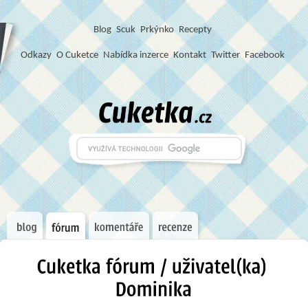
Blog
S
c
u
k
Prkýnko
Recepty
Odkazy
O Cuketce
Nabídka inzerce
Kontakt
Twitter
Facebook