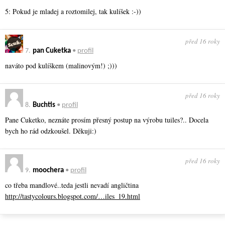
5: Pokud je mladej a roztomilej, tak kulíšek :-))
před 16 roky
7.
pan Cuketka
•
profil
naváto pod kulíškem (malinovým!) ;)))
před 16 roky
8.
Buchtis
•
profil
Pane Cuketko, neznáte prosím přesný postup na výrobu tuiles?.. Docela
bych ho rád odzkoušel. Děkuji:)
před 16 roky
9.
moochera
•
profil
co třeba mandlové..teda jestli nevadí angličtina
http://tastycolours.blogspot.com/…iles_19.html