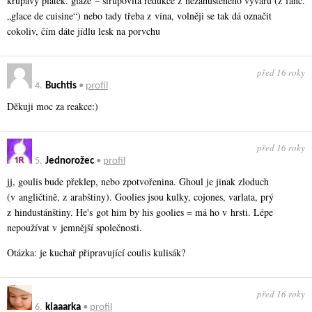
křupavý plátek. glazé – sirupovitá redukce z nezahuštěného vývaru (z fanc.
„glace de cuisine“) nebo tady třeba z vína, volněji se tak dá označit
cokoliv, čím dáte jídlu lesk na porvchu
před 16 roky
4.
Buchtis
•
profil
Děkuji moc za reakce:)
před 16 roky
5.
Jednorožec
•
profil
jj, goulis bude překlep, nebo zpotvořenina. Ghoul je jinak zloduch
(v angličtině, z arabštiny). Goolies jsou kulky, cojones, varlata, prý
z hindustánštiny. He's got him by his goolies = má ho v hrsti. Lépe
nepoužívat v jemnější společnosti.
Otázka: je kuchař připravující coulis kulisák?
před 16 roky
6.
klaaarka
•
profil