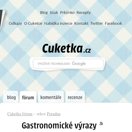
Blog
S
c
u
k
Prkýnko
Recepty
Odkazy
O Cuketce
Nabídka inzerce
Kontakt
Twitter
Facebook
Cuketka fórum
– sekce
Poradna