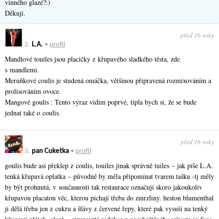
vinného glazé?:)
Děkuji.
před 16 roky
2.
L.A.
•
profil
Mandlové touiles jsou placičky z křupavého sladkého těsta, zde
s mandlemi.
Meruňkové coulis je studená omáčka, většinou připravená rozmixováním a
prolisováním ovoce.
Mangové goulis : Tento výraz vidím poprvé, tipla bych si, že se bude
jednat také o coulis.
před 16 roky
3.
pan Cuketka
•
profil
goulis bude asi překlep z coulis, touiles jinak správně tuiles – jak píše L.A.
tenká křupavá oplatka – původně by měla připomínat tvarem tašku -tj měly
by být prohnutá, v současnosti tak restaurace označují skoro jakoukoliv
křupavou placatou věc, kterou píchají třeba do zmrzliny. heston blumenthal
ji dělá třeba jen z cukru a šťávy z červené řepy, které pak vysuší na tenký