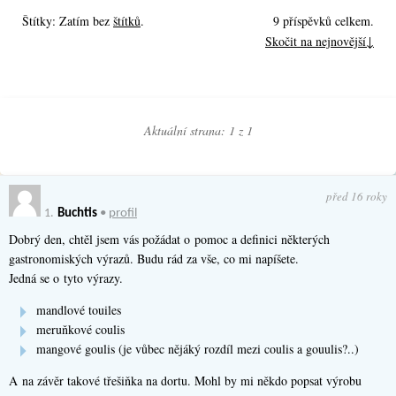
Štítky: Zatím bez
štítků
.
9 příspěvků celkem.
Skočit na nejnovější↓
Aktuální strana: 1 z
1
před 16 roky
1.
Buchtis
•
profil
Dobrý den, chtěl jsem vás požádat o pomoc a definici některých
gastronomiských výrazů. Budu rád za vše, co mi napíšete.
Jedná se o tyto výrazy.
mandlové touiles
meruňkové coulis
mangové goulis (je vůbec nějáký rozdíl mezi coulis a gouulis?..)
A na závěr takové třešiňka na dortu. Mohl by mi někdo popsat výrobu