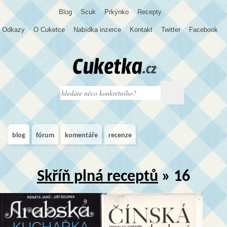
Blog
S
c
u
k
Prkýnko
Recepty
Odkazy
O Cuketce
Nabídka inzerce
Kontakt
Twitter
Facebook
blog
fórum
komentáře
recenze
Skříň plná receptů
» 16