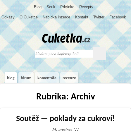
Blog
S
c
u
k
Prkýnko
Recepty
Odkazy
O Cuketce
Nabídka inzerce
Kontakt
Twitter
Facebook
blog
fórum
komentáře
recenze
Rubrika: Archiv
Soutěž — poklady za cukroví!
14. prosince ʼ11