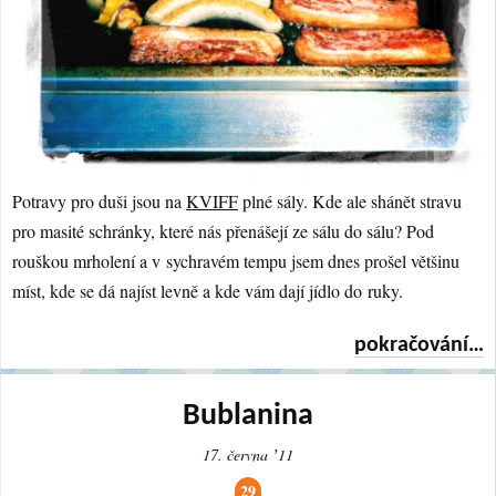
Potravy pro duši jsou na
KVIFF
plné sály. Kde ale shánět stravu
pro masité schránky, které nás přenášejí ze sálu do sálu? Pod
rouškou mrholení a v sychravém tempu jsem dnes prošel většinu
míst, kde se dá najíst levně a kde vám dají jídlo do ruky.
pokračování…
Bublanina
17. června ʼ11
29