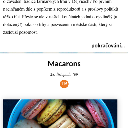
o zavedení tradice farmářských trhů v Dejvicích? Po prvním
načinčaném díle s popíkem z reproduktorů a s proslovy politiků
těžko říct. Přesto se ale v našich končinách jedná o ojedinělý (a
dotažený!) pokus o trhy s posvěcením městské části, který si
zaslouží pozornost.
pokračování…
Macarons
28. listopadu ʼ09
115