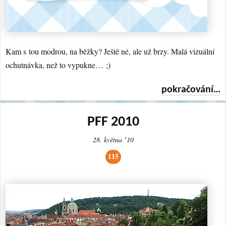
Kam s tou modrou, na běžky? Ještě né, ale už brzy. Malá vizuální
ochutnávka, než to vypukne… ;)
pokračování…
PFF 2010
28. května ʼ10
115