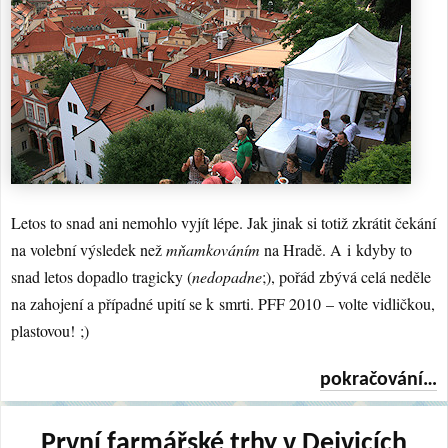
Letos to snad ani nemohlo vyjít lépe. Jak jinak si totiž zkrátit čekání
na volební výsledek než
mňamkováním
na Hradě. A i kdyby to
snad letos dopadlo tragicky (
nedopadne
;), pořád zbývá celá neděle
na zahojení a případné upití se k smrti. PFF 2010 – volte vidličkou,
plastovou! ;)
pokračování…
První farmářské trhy v Dejvicích