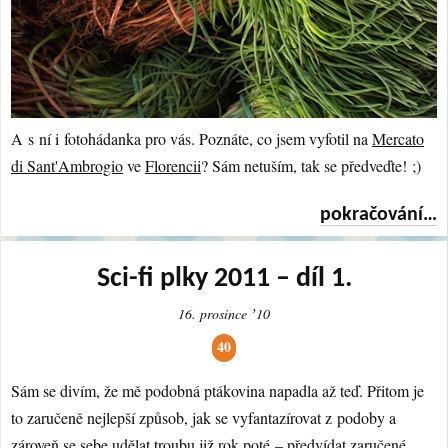
A s ní i fotohádanka pro vás. Poznáte, co jsem vyfotil na
Mercato
di Sant'Ambrogio
ve
Florencii
? Sám netuším, tak se předveďte! ;)
pokračování…
Sci-fi plky 2011 – díl 1.
16. prosince ʼ10
40
Sám se divím, že mě podobná ptákovina napadla až teď. Přitom je
to zaručeně nejlepší způsob, jak se vyfantazírovat z podoby a
zároveň se sebe udělat troubu již rok poté – předvídat zaručené