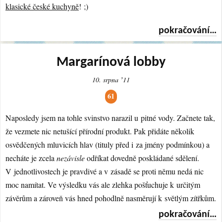
klasické české kuchyně
! ;)
pokračování…
Margarínová lobby
10. srpna ʼ11
61
Naposledy jsem na tohle svinstvo narazil u pitné vody. Začnete tak,
že vezmete nic netušící přírodní produkt. Pak přidáte několik
osvědčených mluvicích hlav (tituly před i za jmény podmínkou) a
necháte je zcela
nezávisle
odříkat dovedně poskládané sdělení.
V jednotlivostech je pravdivé a v zásadě se proti němu nedá nic
moc namítat. Ve výsledku vás ale zlehka pošťuchuje k určitým
závěrům a zároveň vás hned pohodlně nasměrují k světlým zítřkům.
pokračování…