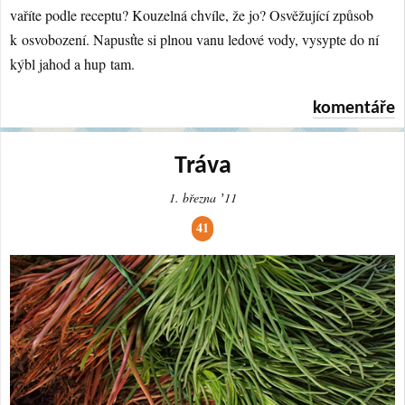
vaříte podle receptu? Kouzelná chvíle, že jo? Osvěžující způsob
k osvobození. Napusťte si plnou vanu ledové vody, vysypte do ní
kýbl jahod a hup tam.
komentáře
Tráva
1. března ʼ11
41