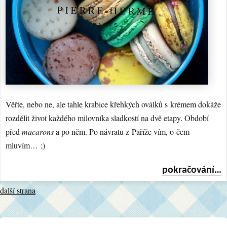
Věřte, nebo ne, ale tahle krabice křehkých oválků s krémem dokáže
rozdělit život každého milovníka sladkostí na dvě etapy. Období
před
macarons
a po něm. Po návratu z Paříže vím, o čem
mluvím… ;)
pokračování…
další strana