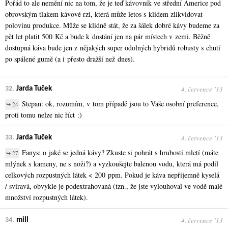
Pořád to ale nemění nic na tom, že je teď kávovník ve střední Americe pod
obrovským tlakem kávové rzi, která může letos s klidem zlikvidovat
polovinu produkce. Může se klidně stát, že za šálek dobré kávy budeme za
pět let platit 500 Kč a bude k dostání jen na pár místech v zemi. Běžně
dostupná káva bude jen z nějakých super odolných hybridů robusty s chutí
po spálené gumě (a i přesto dražší než dnes).
4. července ʼ13
32.
Jarda Tuček
Stepan: ok, rozumím, v tom případě jsou to Vaše osobní preference,
↪ 24
proti tomu nelze nic říct :)
4. července ʼ13
33.
Jarda Tuček
Fanys: o jaké se jedná kávy? Zkuste si pohrát s hrubostí mletí (máte
↪ 27
mlýnek s kameny, ne s noži?) a vyzkoušejte balenou vodu, která má podíl
celkových rozpustných látek < 200 ppm. Pokud je káva nepříjemně kyselá
/ svíravá, obvykle je podextrahovaná (tzn., že jste vylouhoval ve vodě malé
množství rozpustných látek).
4. července ʼ13
34.
mill