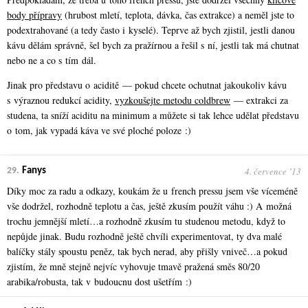
body přípravy
(hrubost mletí, teplota, dávka, čas extrakce) a neměl jste to
podextrahované (a tedy často i kyselé). Teprve až bych zjistil, jestli danou
kávu dělám správně, šel bych za pražírnou a řešil s ní, jestli tak má chutnat
nebo ne a co s tím dál.
Jinak pro představu o aciditě — pokud chcete ochutnat jakoukoliv kávu
s výraznou redukcí acidity,
vyzkoušejte metodu coldbrew
— extrakci za
studena, ta sníží aciditu na minimum a můžete si tak lehce udělat představu
o tom, jak vypadá káva ve své ploché poloze :)
4. července ʼ13
29.
Fanys
Díky moc za radu a odkazy, koukám že u french pressu jsem vše víceméně
vše dodržel, rozhodně teplotu a čas, ještě zkusím použít váhu :) A možná
trochu jemnější mletí…a rozhodně zkusím tu studenou metodu, když to
nepůjde jinak. Budu rozhodně ještě chvíli experimentovat, ty dva malé
balíčky stály spoustu peněz, tak bych nerad, aby přišly vniveč…a pokud
zjistím, že mně stejně nejvíc vyhovuje tmavě pražená směs 80/20
arabika/robusta, tak v budoucnu dost ušetřím :)