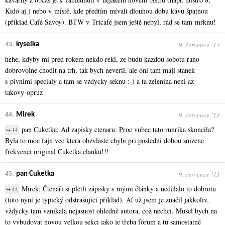
Kidó aj.) nebo v místě, kde předtím mívali dlouhou dobu kávu špatnou
(příklad Café Savoy). BTW v Tricafé jsem ještě nebyl, rád se tam mrknu!
9. července ʼ13
43.
kyselka
hehe, kdyby mi pred rokem nekdo rekl, ze budu kazdou sobotu rano
dobrovolne chodit na trh, tak bych neveril, ale oni tam maji stanek
s pivnimi specialy a tam se vzdycky seknu :-) a ta zelenina neni az
takovy opruz
9. července ʼ13
44.
Mirek
pan Cuketka: Ad zapisky ctenaru: Proc vubec tato runrika skoncila?
↪ 14
Byla to moc fajn vec ktera obzvlaste chybi pri posledni dobou snizene
frekvenci original Cuketka clanku!!!
9. července ʼ13
45.
pan Cuketka
Mirek: Čtenáři si pletli zápisky s mými články a nedělalo to dobrotu
↪ 44
(toto nyní je typický odstrašující příklad). Ať už jsem je značil jakkoliv,
vždycky tam vznikala nejasnost ohledně autora, což nechci. Musel bych na
to vybudovat novou velkou sekci jako je třeba fórum a tu samostatně