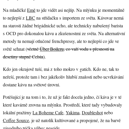
Na mladičké
Emě
to jde vidět asi nejlíp. Na mlýnku je momentálně
to nejlepší z
LBC
na střídačku s importem ze světa. Kávovar nemá
na starosti žádné brigádnické ucho, ale technicky nabušený barista
s OCD pro dokonalou kávu a zkušenostmi ze světa. Na alternativní
metody tu nemají otlučené frenchpressy, ale to nejlepší co jde ve
světě sehnat (
včetně
Über Boileru
, co vaří vodu s přesností na
desetiny stupně Celsia
).
Kdo jen okrajově tuší, má z toho mokro v gatích. Kdo ne, tak to
neřeší, protože tam i bez jakékoliv hlubší znalosti nebo ucvrkávání
dostane kávu na světové úrovni.
Potěšující je na tom i to, že už je fakt docela jedno, čí káva je v té
které kavárně zrovna na mlýnku. Prostředí, které tady vybudovaly
lokální pražírny
La Boheme Cafe
,
Yakima
,
Doubleshot
nebo
Coffee Source
, je už natolik kultivované a propojené, že na barvě
závodního trička vůbec nesejde.