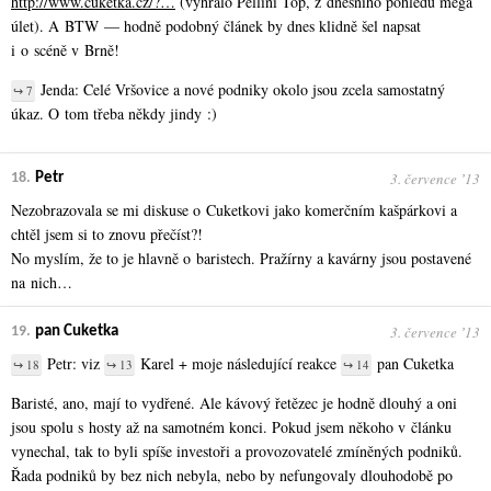
http://www.cuketka.cz/?…
(vyhrálo Pellini Top, z dnešního pohledu mega
úlet). A BTW — hodně podobný článek by dnes klidně šel napsat
i o scéně v Brně!
Jenda: Celé Vršovice a nové podniky okolo jsou zcela samostatný
↪ 7
úkaz. O tom třeba někdy jindy :)
3. července ʼ13
18.
Petr
Nezobrazovala se mi diskuse o Cuketkovi jako komerčním kašpárkovi a
chtěl jsem si to znovu přečíst?!
No myslím, že to je hlavně o baristech. Pražírny a kavárny jsou postavené
na nich…
3. července ʼ13
19.
pan Cuketka
Petr: viz
Karel + moje následující reakce
pan Cuketka
↪ 18
↪ 13
↪ 14
Baristé, ano, mají to vydřené. Ale kávový řetězec je hodně dlouhý a oni
jsou spolu s hosty až na samotném konci. Pokud jsem někoho v článku
vynechal, tak to byli spíše investoři a provozovatelé zmíněných podniků.
Řada podniků by bez nich nebyla, nebo by nefungovaly dlouhodobě po