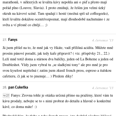
marathonů, v některých se kvalita kávy nepohla ani o píď a přesto mají
pořád plno (Louvre, Slavia). I proto zmiňuji, že řeším jen velmi úzký
okruh na kávové scéně. Tam spadají i hosté (možná spíš už coffeegeeks),
kteří kvalitu dokážou ocenit/rozpoznat, mají dlouhodobě nachutnáno i ze
světa a ví přesně co chtějí… ;)
4. července ʼ13
27.
Fanys
Já jsem přišel na to, že mně jak vy říkáte, vadí přílišná acidita. Můžete mně
prosím pánové poradit, jak tedy kafe připravit? ( viz. příspěvky 21., 22.)
Leží mně totiž doma a stárnou dva balíčky, jeden od La Boheme a jeden od
Doubleshot. Vždy jsem vybral tu „se sladkými tony“ ale pro mně je pro
svou kyselost nepitelná ( zatím jsem zkusil french press, espreso a italskou
cafetieru, či jak se to jmenuje… ) Předem díky!
4. července ʼ13
28.
pan Cuketka
Fanys: Zrovna tohle je otázka určená přímo na pražírny, které vám tu
↪ 27
kávu prodaly, nebojte se to s nimi probrat do detailu a hlavně o konkrétní
kávě, co doma máte! :)
Předpokládám, že třeba u toho french pressu, jste dodržel všechny
klíčové