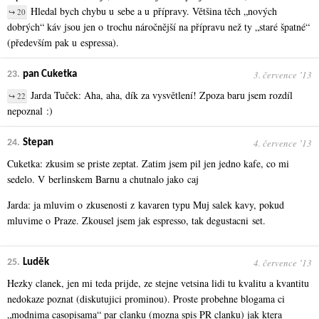
Hledal bych chybu u sebe a u přípravy. Většina těch „nových
↪ 20
dobrých“ káv jsou jen o trochu náročnější na přípravu než ty „staré špatné“
(především pak u espressa).
3. července ʼ13
23.
pan Cuketka
Jarda Tuček: Aha, aha, dík za vysvětlení! Zpoza baru jsem rozdíl
↪ 22
nepoznal :)
4. července ʼ13
24.
Stepan
Cuketka: zkusim se priste zeptat. Zatim jsem pil jen jedno kafe, co mi
sedelo. V berlinskem Barnu a chutnalo jako caj
Jarda: ja mluvim o zkusenosti z kavaren typu Muj salek kavy, pokud
mluvime o Praze. Zkousel jsem jak espresso, tak degustacni set.
4. července ʼ13
25.
Luděk
Hezky clanek, jen mi teda prijde, ze stejne vetsina lidi tu kvalitu a kvantitu
nedokaze poznat (diskutujici prominou). Proste probehne blogama ci
„modnima casopisama“ par clanku (mozna spis PR clanku) jak ktera