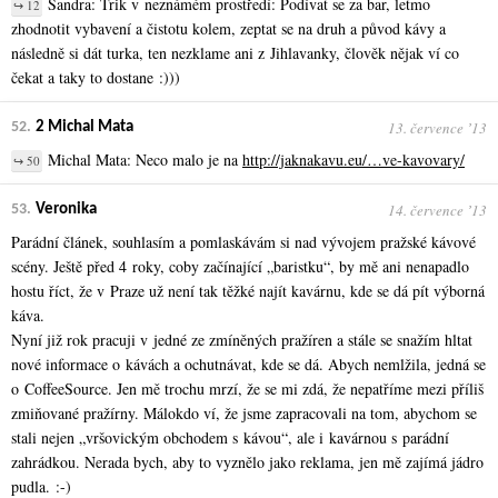
Sandra: Trik v neznámém prostředí: Podívat se za bar, letmo
↪ 12
zhodnotit vybavení a čistotu kolem, zeptat se na druh a původ kávy a
následně si dát turka, ten nezklame ani z Jihlavanky, člověk nějak ví co
čekat a taky to dostane :)))
13. července ʼ13
52.
2 Michal Mata
Michal Mata: Neco malo je na
http://jaknakavu.eu/…ve-kavovary/
↪ 50
14. července ʼ13
53.
Veronika
Parádní článek, souhlasím a pomlaskávám si nad vývojem pražské kávové
scény. Ještě před 4 roky, coby začínající „baristku“, by mě ani nenapadlo
hostu říct, že v Praze už není tak těžké najít kavárnu, kde se dá pít výborná
káva.
Nyní již rok pracuji v jedné ze zmíněných pražíren a stále se snažím hltat
nové informace o kávách a ochutnávat, kde se dá. Abych nemlžila, jedná se
o CoffeeSource. Jen mě trochu mrzí, že se mi zdá, že nepatříme mezi příliš
zmiňované pražírny. Málokdo ví, že jsme zapracovali na tom, abychom se
stali nejen „vršovickým obchodem s kávou“, ale i kavárnou s parádní
zahrádkou. Nerada bych, aby to vyznělo jako reklama, jen mě zajímá jádro
pudla. :-)