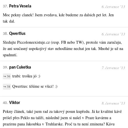
6. července ʼ13
37.
Petra Vesela
Moc pekny clanek! Jsem zvedava, kde budeme za dalsich pet let. Jen
tak dal.
6. července ʼ13
38.
Qwertius
Sledujte Piccoloneexistuje.cz (resp. FB nebo TW), protože vám zaručuju,
že ani současný uspokojivý stav nehodláme nechat jen tak. Mnohé je už na
spadnutí.
7. července ʼ13
39.
pan Cuketka
trubi: trošku jó :)
↪ 36
Qwertius: těšíme se všici! :)
↪ 38
8. července ʼ13
40.
Viktor
Pekny článek, také jsem rad za takový posun kupředu. Já ke kvalitni kávě
prišel přes Peklo na talíři, následně jsem si našel v Praze kavárnu a
prazirnu pana Jakoubka v Truhlarske. Proč ta tu není zminena? Kávu