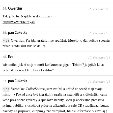
15. července ʼ13
54.
Qwertius
Tak je to tu. Najděte si dobré zrno.
http://www.prazirny.eu
15. července ʼ13
55.
pan Cuketka
Qwertius: Paráda, gratuluji ke spuštění. Muselo to dát velkou spoustu
↪ 54
práce. Budu šířit kde se dá! :)
16. července ʼ13
56.
Eve
kávomilci, jak si stojí v moři konkurence gigant Tchibo? je jejich káva
nebo alespoň některé kávy kvalitní?
16. července ʼ13
57.
pan Cuketka
Veronika: CoffeeSource jsem zmínil a určitě na scéně mají svoje
↪ 53
místo! :) Pokud chce být kterákoliv pražírna známější a viditelnější, cesta
vede přes dobré kavárny a špičkové baristy, kteří ji adekvátně představí
svému publiku + osvětová práce se zákazníky z celé ČR (vzdělávací kurzy,
návody na přípravu, cuppingy pro veřejnost, hlubší informace o kávě aj.).