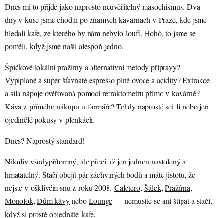
Dnes mi to přijde jako naprosto neuvěřitelný masochismus. Dva
dny v kuse jsme chodili po známých kavárnách v Praze, kde jsme
hledali kafe, ze kterého by nám nebylo šoufl. Hohó, to jsme se
poměli, když jsme našli alespoň jedno.
Špičkové lokální pražírny a alternativní metody přípravy?
Vypiplané a super šťavnaté espresso plné ovoce a acidity? Extrakce
a síla nápoje ověřovaná pomocí refraktometru přímo v kavárně?
Káva z přímého nákupu u farmáře? Tehdy naprosté sci-fi nebo jen
ojedinělé pokusy v plenkách.
Dnes? Naprostý standard!
Nikoliv všudypřítomný, ale přeci už jen jednou nastolený a
hmatatelný. Stačí obejít pár záchytných bodů a máte jistotu, že
nejste v ošklivém snu z roku 2008.
Cafetero
,
Šálek
,
Pražírna
,
Monolok
,
Dům kávy
nebo
Lounge
— nemusíte se ani štípat a stačí,
když si prostě objednáte kafe.