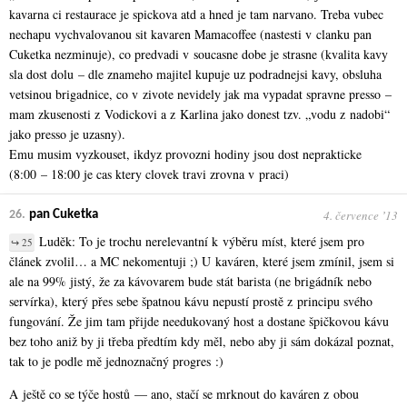
kavarna ci restaurace je spickova atd a hned je tam narvano. Treba vubec
nechapu vychvalovanou sit kavaren Mamacoffee (nastesti v clanku pan
Cuketka nezminuje), co predvadi v soucasne dobe je strasne (kvalita kavy
sla dost dolu – dle znameho majitel kupuje uz podradnejsi kavy, obsluha
vetsinou brigadnice, co v zivote nevidely jak ma vypadat spravne presso –
mam zkusenosti z Vodickovi a z Karlina jako donest tzv. „vodu z nadobi“
jako presso je uzasny).
Emu musim vyzkouset, ikdyz provozni hodiny jsou dost neprakticke
(8:00 – 18:00 je cas ktery clovek travi zrovna v praci)
4. července ʼ13
26.
pan Cuketka
Luděk: To je trochu nerelevantní k výběru míst, které jsem pro
↪ 25
článek zvolil… a MC nekomentuji ;) U kaváren, které jsem zmínil, jsem si
ale na 99% jistý, že za kávovarem bude stát barista (ne brigádník nebo
servírka), který přes sebe špatnou kávu nepustí prostě z principu svého
fungování. Že jim tam přijde needukovaný host a dostane špičkovou kávu
bez toho aniž by ji třeba předtím kdy měl, nebo aby ji sám dokázal poznat,
tak to je podle mě jednoznačný progres :)
A ještě co se týče hostů — ano, stačí se mrknout do kaváren z obou