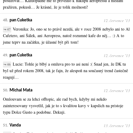
posuzovat… Každopádně mě to přivedlo k nákupu aeropressu a hledání
pražíren, pokusů… Je krásné, že je tolik možností!
12. července ʼ13
48.
pan Cuketka
Veronika: Jo, ono se to právě nezdá, ale v roce 2008 nebylo ani to Al
↪ 47
Cafetero, ani Šálek, ani Aeropress, natož rozumné kafe do něj… :) A to
jsme teprv na začátku, je úžasné být při tom!
12. července ʼ13
49.
pan Cuketka
Lucie: Tohle je blbý a omluva pro to asi není :( Snad jen, že DK tu
↪ 46
byl už před rokem 2008, tak je fajn, že alespoň na současný trend častečně
reagují…
12. července ʼ13
50.
Michal Mata
Omlouvam se za lehci offtopic, ale rad bych, kdyby mi nekdo
zainteresovany vysvetlil, jak je to s kvalitou kavy v kapslich na pristoje
typu Dolce Gusto a podobne. Dekuji.
13. července ʼ13
51.
Vanda