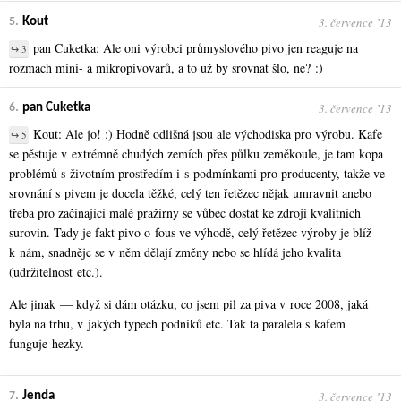
3. července ʼ13
5.
Kout
pan Cuketka: Ale oni výrobci průmyslového pivo jen reaguje na
↪ 3
rozmach mini- a mikropivovarů, a to už by srovnat šlo, ne? :)
3. července ʼ13
6.
pan Cuketka
Kout: Ale jo! :) Hodně odlišná jsou ale východiska pro výrobu. Kafe
↪ 5
se pěstuje v extrémně chudých zemích přes půlku zeměkoule, je tam kopa
problémů s životním prostředím i s podmínkami pro producenty, takže ve
srovnání s pivem je docela těžké, celý ten řetězec nějak umravnit anebo
třeba pro začínající malé pražírny se vůbec dostat ke zdroji kvalitních
surovin. Tady je fakt pivo o fous ve výhodě, celý řetězec výroby je blíž
k nám, snadnějc se v něm dělají změny nebo se hlídá jeho kvalita
(udržitelnost etc.).
Ale jinak — když si dám otázku, co jsem pil za piva v roce 2008, jaká
byla na trhu, v jakých typech podniků etc. Tak ta paralela s kafem
funguje hezky.
3. července ʼ13
7.
Jenda