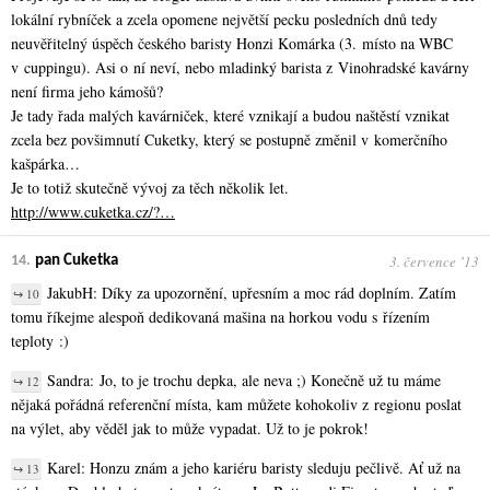
lokální rybníček a zcela opomene největší pecku posledních dnů tedy
neuvěřitelný úspěch českého baristy Honzi Komárka (3. místo na WBC
v cuppingu). Asi o ní neví, nebo mladinký barista z Vinohradské kavárny
není firma jeho kámošů?
Je tady řada malých kavárniček, které vznikají a budou naštěstí vznikat
zcela bez povšimnutí Cuketky, který se postupně změnil v komerčního
kašpárka…
Je to totiž skutečně vývoj za těch několik let.
http://www.cuketka.cz/?…
3. července ʼ13
14.
pan Cuketka
JakubH: Díky za upozornění, upřesním a moc rád doplním. Zatím
↪ 10
tomu říkejme alespoň dedikovaná mašina na horkou vodu s řízením
teploty :)
Sandra: Jo, to je trochu depka, ale neva ;) Konečně už tu máme
↪ 12
nějaká pořádná referenční místa, kam můžete kohokoliv z regionu poslat
na výlet, aby věděl jak to může vypadat. Už to je pokrok!
Karel: Honzu znám a jeho kariéru baristy sleduju pečlivě. Ať už na
↪ 13