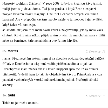
Naprostý souhlas s článkem! V roce 2008 to bylo s kvalitou kávy tristní,
raději jsem si ji dával doma. Teď je to paráda, i když Brno s expanzí
nových kaváren trošku stagnuje. Chci říct s expanzí nových kvalitních
kaváren! Ale v přepočtu kavárny na obyvatele je tu mooooc fajn, zvláště,
když jeden ví, kam zajít.
ad acidita: už jsem to v mém okolí vzdal a nevysvětluji, jak by měla káva
chutnat. Když k nám někdo přijde a vím o něm, že mu chutná káva v Itálii
nebo na benzince, kafe nenabízím a otevřu mu lahváče.
5. července ʼ13
35.
martas
Fanys: Před necelým rokem jsem si na zkoušku obědnal degustační balíček
tří káv z Doubleshot a taky mně vadila přílišná acidita a to jak ve
Frenchpressu (tam méně) tak v Clever Dripperu (pro mě už za hranicí
pitelnosti). Vyřešil jsem to tak, že objednávám kávu z PrimaCafe a z cca
patnácti vyzkoušených vzorků mě nezklamala jediná. Preferuji africké
arabiky.
6. července ʼ13
36.
trubi
Tohle uz je trochu onanie…