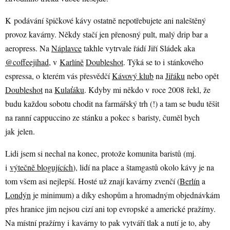
K podávání špičkové kávy ostatně nepotřebujete ani naleštěný
provoz kavárny. Někdy stačí jen přenosný pult, malý drip bar a
aeropress. Na
Náplavce
takhle vytrvale řádí Jiří Sládek aka
@coffeejihad
, v
Karlíně
Doubleshot
. Týká se to i stánkového
espressa, o kterém vás přesvědčí
Kávový klub
na
Jiřáku
nebo opět
Doubleshot
na
Kulaťáku
. Kdyby mi někdo v roce 2008 řekl, že
budu každou sobotu chodit na farmářský trh (!) a tam se budu těšit
na ranní cappuccino ze stánku a pokec s baristy, čuměl bych
jak jelen.
Lidi jsem si nechal na konec, protože komunita baristů (mj.
i
výtečně blogujících
), lidí na place a štamgastů okolo kávy je na
tom všem asi nejlepší. Hosté už znají kavárny zvenčí (
Berlín
a
Londýn
je minimum) a díky eshopům a hromadným objednávkám
přes hranice jim nejsou cizí ani top evropské a americké pražírny.
Na místní pražírny i kavárny to pak vytváří tlak a nutí je to, aby