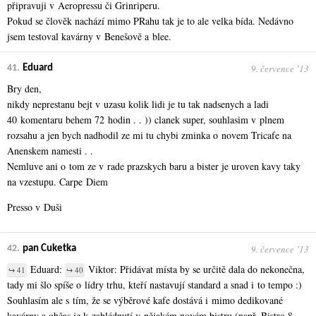
připravuji v Aeropressu či Grinriperu.
Pokud se člověk nachází mimo PRahu tak je to ale velka bída. Nedávno
jsem testoval kavárny v Benešově a blee.
9. července ʼ13
41.
Eduard
Bry den,
nikdy neprestanu bejt v uzasu kolik lidi je tu tak nadsenych a ladi
40 komentaru behem 72 hodin . . )) clanek super, souhlasim v plnem
rozsahu a jen bych nadhodil ze mi tu chybi zminka o novem Tricafe na
Anenskem namesti . .
Nemluve ani o tom ze v rade prazskych baru a bister je uroven kavy taky
na vzestupu. Carpe Diem
Presso v Duši
9. července ʼ13
42.
pan Cuketka
Eduard:
Viktor: Přidávat místa by se určitě dala do nekonečna,
↪ 41
↪ 40
tady mi šlo spíše o lídry trhu, kteří nastavují standard a snad i to tempo :)
Souhlasím ale s tím, že se výběrové kafe dostává i mimo dedikované
kavárny a občas je k zahlédnutí v nějakém novém bistru (např. Bistro 8,