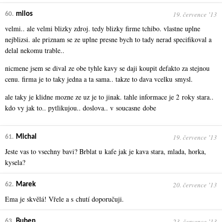
19. července ʼ13
60.
milos
velmi.. ale velmi blizky zdroj. tedy blizky firme tchibo. vlastne uplne
nejblizsi. ale priznam se ze uplne presne bych to tady nerad specifikoval a
delal nekomu trable..
nicmene jsem se dival ze obe tyhle kavy se daji koupit defakto za stejnou
cenu. firma je to taky jedna a ta sama.. takze to dava vcelku smysl.
ale taky je klidne mozne ze uz je to jinak. tahle informace je 2 roky stara..
kdo vy jak to.. pytlikujou.. doslova.. v soucasne dobe
19. července ʼ13
61.
Michal
Jeste vas to vsechny bavi? Brblat u kafe jak je kava stara, mlada, horka,
kysela?
20. července ʼ13
62.
Marek
Ema je skvělá! Vřele a s chutí doporučuji.
23. července ʼ13
63.
Buben