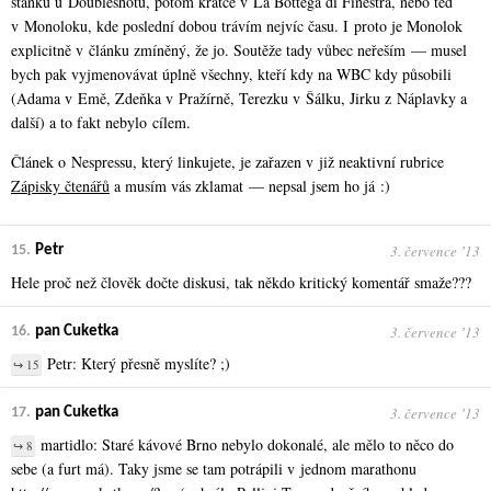
stánku u Doubleshotu, potom krátce v La Bottega di Finestra, nebo teď
v Monoloku, kde poslední dobou trávím nejvíc času. I proto je Monolok
explicitně v článku zmíněný, že jo. Soutěže tady vůbec neřeším — musel
bych pak vyjmenovávat úplně všechny, kteří kdy na WBC kdy působili
(Adama v Emě, Zdeňka v Pražírně, Terezku v Šálku, Jirku z Náplavky a
další) a to fakt nebylo cílem.
Článek o Nespressu, který linkujete, je zařazen v již neaktivní rubrice
Zápisky čtenářů
a musím vás zklamat — nepsal jsem ho já :)
3. července ʼ13
15.
Petr
Hele proč než člověk dočte diskusi, tak někdo kritický komentář smaže???
3. července ʼ13
16.
pan Cuketka
Petr: Který přesně myslíte? ;)
↪ 15
3. července ʼ13
17.
pan Cuketka
martidlo: Staré kávové Brno nebylo dokonalé, ale mělo to něco do
↪ 8
sebe (a furt má). Taky jsme se tam potrápili v jednom marathonu