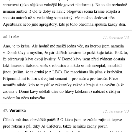
spravovat (jako nějakou volnější blogovací platformu). Na to ale rozhodně
nemám ambici :) Od té doby se navíc blogovací scéna krásně rozjela a
spousta autorů už si vede blog samostatný, vše možno sledovat přes
Apetitus.cz
nebo jiné agregátory, kde je toho ohromná spousta každý den.
11. července ʼ13
46.
Lucie
Ano, je to krása. Ale hodně mě zaráží jedna věc, na kterou jsem narazila
v Domě kávy a myslím, že pár dalších kaváren to praktikuje také. Totiž to,
že připravují kávu dvojí kvality. V Domě kávy jsem před týdnem dostala
fakt hnusnou italskou směs s robustou a nikdo se mě nezeptal, nenabídl
jinou (tuším, že ta druhá je z LBC). Do macchiatta šla pěna z krabčáku.
Připomíná mi to hru s dvojími cenami – pro naše a pro turoše. Přece
nemůže nikdo, kdo to myslí se zákazníky vážně a hraje si na osvětu (a že
zrovna v Domě kávy udělali díru do hlavy kdekomu) nabízet s čistým
svědomím něco takového.
12. července ʼ13
47.
Veronika
Článek mě dnes obzvláště potěšil! O kávu jsem se začala zajímat teprve
před rokem a půl díky Al Cafeteru, takže nemůžu žádný posun