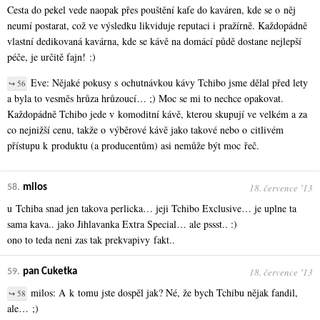
Cesta do pekel vede naopak přes pouštění kafe do kaváren, kde se o něj
neumí postarat, což ve výsledku likviduje reputaci i pražírně. Každopádně
vlastní dedikovaná kavárna, kde se kávě na domácí půdě dostane nejlepší
péče, je určitě fajn! :)
Eve: Nějaké pokusy s ochutnávkou kávy Tchibo jsme dělal před lety
↪ 56
a byla to vesměs hrůza hrůzoucí… ;) Moc se mi to nechce opakovat.
Každopádně Tchibo jede v komoditní kávě, kterou skupují ve velkém a za
co nejnižší cenu, takže o výběrové kávě jako takové nebo o citlivém
přístupu k produktu (a producentům) asi nemůže být moc řeč.
18. července ʼ13
58.
milos
u Tchiba snad jen takova perlicka… jeji Tchibo Exclusive… je uplne ta
sama kava.. jako Jihlavanka Extra Special… ale pssst.. :)
ono to teda neni zas tak prekvapivy fakt..
18. července ʼ13
59.
pan Cuketka
milos: A k tomu jste dospěl jak? Né, že bych Tchibu nějak fandil,
↪ 58
ale… ;)