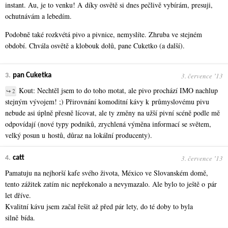
instant. Au, je to venku! A díky osvětě si dnes pečlivě vybírám, presuji,
ochutnávám a lebedím.
Podobně také rozkvétá pivo a pivnice, nemyslíte. Zhruba ve stejném
období. Chvála osvětě a klobouk dolů, pane Cuketko (a další).
3. července ʼ13
3.
pan Cuketka
Kout: Nechtěl jsem to do toho motat, ale pivo prochází IMO nachlup
↪ 2
stejným vývojem! ;) Přirovnání komoditní kávy k průmyslovému pivu
nebude asi úplně přesně lícovat, ale ty změny na užší pivní scéně podle mě
odpovídají (nové typy podniků, zrychlená výměna informací se světem,
velký posun u hostů, důraz na lokální producenty).
3. července ʼ13
4.
catt
Pamatuju na nejhorší kafe svého života, México ve Slovanském domě,
tento zážitek zatím nic nepřekonalo a nevymazalo. Ale bylo to ještě o pár
let dříve.
Kvalitní kávu jsem začal řešit až před pár lety, do té doby to byla
silně bída.