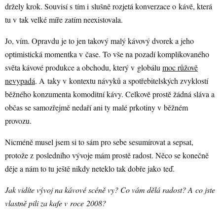
držely krok. Souvisí s tím i slušně rozjetá konverzace o kávě, která
tu v tak velké míře zatím neexistovala.
Jo, vím. Opravdu je to jen takový malý kávový dvorek a jeho
optimistická momentka v čase. To vše na pozadí komplikovaného
světa kávové produkce a obchodu, který v globálu
moc růžově
nevypadá
. A taky v kontextu návyků a spotřebitelských zvyklostí
běžného konzumenta komoditní kávy. Celkově prostě žádná sláva a
občas se samozřejmě nedaří ani ty malé prkotiny v běžném
provozu.
Nicméně musel jsem si to sám pro sebe sesumírovat a sepsat,
protože z posledního vývoje mám prostě radost. Něco se konečně
děje a nám to tu ještě nikdy neteklo tak dobře jako teď.
Jak vidíte vývoj na kávové scéně vy? Co vám dělá radost? A co jste
vlastně pili za kafe v roce 2008?