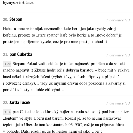
byznysové stránce.
3. července ʼ13
20.
Stepan
Haha, u mne se to nijak nezmenilo, kafe beru jen jako rychly zdroj
kofeinu, protoze to „stare spatne“ kafe bylo horke a to „nove dobre“ je
proste jen neprijemne kysele, coz je pro mne prast jak uhod :)
3. července ʼ13
21.
pan Cuketka
Stepan: Pokud vadí acidita, je to ten nejmenší problém a dá se fakt
↪ 20
snadno napravit :) Zkuste hodit řeč s dobrým baristou – bude mít v rukávu
hned několik různých řešení (výběr kávy, způsob přípravy a případně
i odvozené drinky). I tady už myslím dřevní doba pokročila a kavárny si
poradí i s hosty na tohle citlivými…
3. července ʼ13
22.
Jarda Tuček
pan Cuketka: Je to klasický bojler na vodu schovaný pod barem s tzv.
↪ 14
„fontem“ ve stylu Uberu nad barem. Rozdil je, ze to neumi nastavovat
teplotu jako Uber. Je tam konstantnich 93–95C, což je na přípravu filtru
v pohodě. Další rozdíl je, že to nestojí nesmysl jako Uber :)