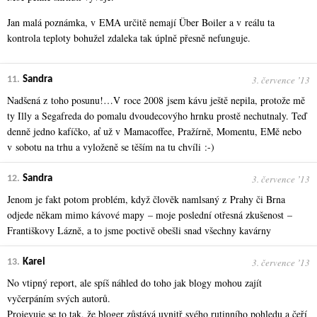
Jan malá poznámka, v EMA určitě nemají Über Boiler a v reálu ta
kontrola teploty bohužel zdaleka tak úplně přesně nefunguje.
3. července ʼ13
11.
Sandra
Nadšená z toho posunu!…V roce 2008 jsem kávu ještě nepila, protože mě
ty Illy a Segafreda do pomalu dvoudecovýho hrnku prostě nechutnaly. Teď
denně jedno kafíčko, ať už v Mamacoffee, Pražírně, Momentu, EMě nebo
v sobotu na trhu a vyloženě se těším na tu chvíli :-)
3. července ʼ13
12.
Sandra
Jenom je fakt potom problém, když člověk namlsaný z Prahy či Brna
odjede někam mimo kávové mapy – moje poslední otřesná zkušenost –
Františkovy Lázně, a to jsme poctivě obešli snad všechny kavárny
3. července ʼ13
13.
Karel
No vtipný report, ale spíš náhled do toho jak blogy mohou zajít
vyčerpáním svých autorů.
Projevuje se to tak, že bloger zůstává uvnitř svého rutinního pohledu a čeří