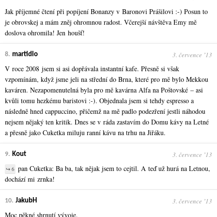
Jak příjemné čtení při popíjení Bonanzy v Baronovi Prášilovi :-) Posun to
je obrovskej a mám zněj ohromnou radost. Včerejší návštěva Emy mě
doslova ohromila! Jen houšť!
3. července ʼ13
8.
martidlo
V roce 2008 jsem si asi dopřávala instantní kafe. Přesně si však
vzpomínám, když jsme jeli na střední do Brna, které pro mě bylo Mekkou
kaváren. Nezapomenutelná byla pro mě kavárna Alfa na Poštovské – asi
kvůli tomu hezkému baristovi :-). Objednala jsem si tehdy espresso a
následně hned cappuccino, přičemž na mě padlo podezření jestli náhodou
nejsem nějaký ten kritik. Dnes se v ráda zastavím do Domu kávy na Letné
a přesně jako Cuketka miluju ranní kávu na trhu na Jiřáku.
3. července ʼ13
9.
Kout
pan Cuketka: Ba ba, tak nějak jsem to cejtil. A teď už hurá na Letnou,
↪ 6
dochází mi zrnka!
3. července ʼ13
10.
JakubH
Moc pěkné shrnutí vývoje.