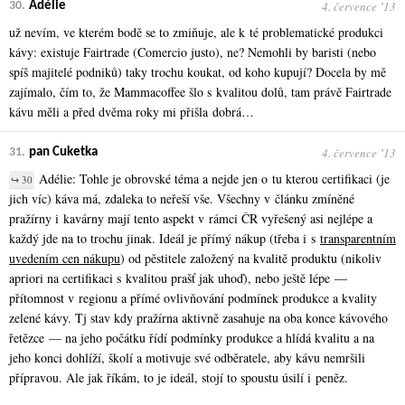
4. července ʼ13
30.
Adélie
už nevím, ve kterém bodě se to zmiňuje, ale k té problematické produkci
kávy: existuje Fairtrade (Comercio justo), ne? Nemohli by baristi (nebo
spíš majitelé podniků) taky trochu koukat, od koho kupují? Docela by mě
zajímalo, čím to, že Mammacoffee šlo s kvalitou dolů, tam právě Fairtrade
kávu měli a před dvěma roky mi přišla dobrá…
4. července ʼ13
31.
pan Cuketka
Adélie: Tohle je obrovské téma a nejde jen o tu kterou certifikaci (je
↪ 30
jich víc) káva má, zdaleka to neřeší vše. Všechny v článku zmíněné
pražírny i kavárny mají tento aspekt v rámci ČR vyřešený asi nejlépe a
každý jde na to trochu jinak. Ideál je přímý nákup (třeba i s
transparentním
uvedením cen nákupu
) od pěstitele založený na kvalitě produktu (nikoliv
apriori na certifikaci s kvalitou prašť jak uhoď), nebo ještě lépe —
přítomnost v regionu a přímé ovlivňování podmínek produkce a kvality
zelené kávy. Tj stav kdy pražírna aktivně zasahuje na oba konce kávového
řetězce — na jeho počátku řídí podmínky produkce a hlídá kvalitu a na
jeho konci dohlíží, školí a motivuje své odběratele, aby kávu nemršili
přípravou. Ale jak říkám, to je ideál, stojí to spoustu úsilí i peněz.