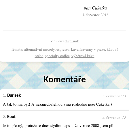
pan Cuketka
3. července 2013
V rubrice
Zápisník
Témata:
alternativní metody
,
espresso
,
káva
,
kavárny v praze
,
kávová
scéna
,
specialty coffee
,
výběrová káva
Komentáře
3. července ʼ13
1.
Durisek
A tak to má být! A nezanedbatelnou vinu rozhodně nese Cuketka;)
3. července ʼ13
2.
Kout
Je to přesný, protože se dnes stydím napsat, že v roce 2008 jsem pil