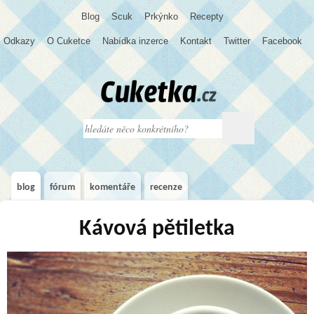
Blog
S
c
u
k
Prkýnko
Recepty
Odkazy
O Cuketce
Nabídka inzerce
Kontakt
Twitter
Facebook
blog
fórum
komentáře
recenze
Kávová pětiletka