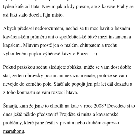
týden kafe od Itala. Nevím jak a kdy přesně, ale z kávové Prahy se
asi fakt stalo docela fajn místo.
Abych předešel nedorozumění, nechci se tu moc bavit o běžném
kavárenském průměru ani o spotřebitelské bitvě mezi instantem a
kapslemi. Mluvím prostě jen o malém, chlupatém a trochu
vybouleném pupku výběrové kávy v Praze… ;)
Pokud pražskou scénu sledujete zblízka, může se vám dost dobře
stát, že ten obrovský posun ani nezaznamenáte, protože se vám
nevejde do zorného pole. Stačí ale popojít jen pár let dál dozadu a
z toho kontrastu se vám roztočí hlava.
Šmarjá, kam že jsme to chodili na kafe v roce 2008? Dovedete si to
dnes ještě někdo představit? Projděte si místa a kavárenské
problémy, které jsme řešili v
prvním
nebo
druhém espresso
marathonu
.