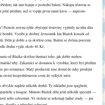
obědem, tak tam bojuju o poslední balení. Nákupu těstovin se
 ještě předtím, než si vypiju první ranní kávu — naprosto
? Protože zrovna tyhle obyčejné těstoviny vyplnily na trhu díru
é bombě. Vyrábí je drobný živnostník Jan Blažek kousek od
ů. Dělá je dobře a za skvělou cenu. Balení se dvěma porcemi
odle druhu vyjde okolo 40 Kč.
pasta od Blažka skvělou ilustrací toho, jak dobře mohou
rmářské trhy. Zákazníci se dostanou k výrobku, který byl předtím
e pro restaurace. Malý producent zase dostal do ruky prodejní
mu otvírá bezproblémovou cestu do velkých měst.
h obvykle najdete několik druhů. Ty základní jsou spaghetti,
appardelle a lasagne. Mimoto Blažek dělá ještě několik specialit —
piové nebo celozrnné. Ve složení se nekonají žádné zrady — jen
a, žloutky a případné ochucení.