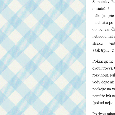
Samotné vařen
dostatečné mn
málo (nalijet
muchlat a po 
obnoví var. Čí
nebudou mít r
steaku — vnit
a tak trpí… ;)
Pokračujeme. 
dvoulitrový). 
rozvinout. Ni
vody dejte až
počkejte na va
nemůže být na 
(pokud nejsou
Po dvou minut