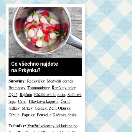
Suroviny:
Ředkvičky
,
Medvědí česnek
,
Brambory
,
Topinambury
,
Řapíkatý celer
,
Dýně
,
Rajčata
,
Růžičková kapusta
,
Salátová
řepa
,
Celer
,
Hlávková kapusta
,
Černá
ředkev
,
Mrkev
,
Česnek
,
Zelí
,
Okurky
,
Cibule
,
Papriky
.
Petržel
a
Kačenka česká
Techniky:
Využití zeleniny od kořene po