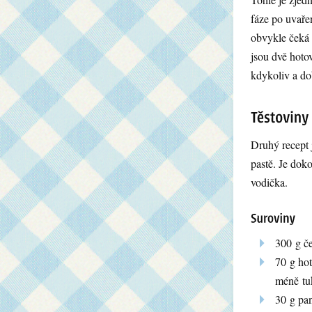
fáze po uvaře
obvykle čeká 
jsou dvě hoto
kdykoliv a dob
Druhý recept j
pastě. Je dok
vodička.
300 g če
70 g ho
méně tu
30 g pan