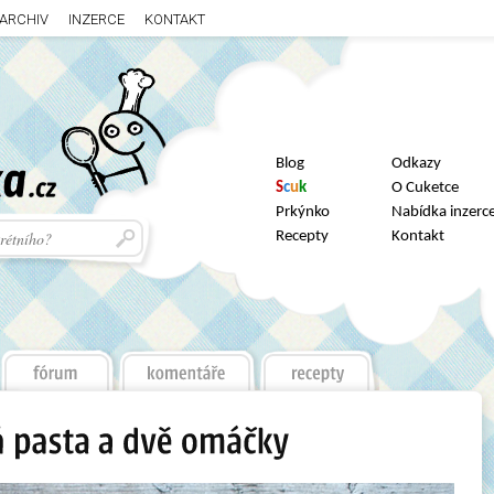
ARCHIV
INZERCE
KONTAKT
Blog
Odkazy
S
c
u
k
O Cuketce
Prkýnko
Nabídka inzerc
Recepty
Kontakt