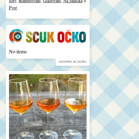
listy
,
Blanšírování
,
Glazování
,
Na zádíčka
a
Pyré
No items
novinky ze scuku