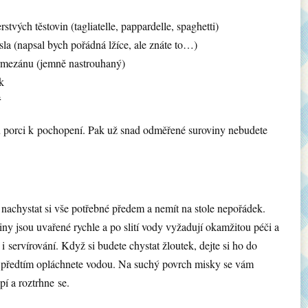
rstvých těstovin (tagliatelle, pappardelle, spaghetti)
la (napsal bych pořádná lžíce, ale znáte to…)
rmezánu (jemně nastrouhaný)
k
ř
u porci k pochopení. Pak už snad odměřené suroviny nebudete
 nachystat si vše potřebné předem a nemít na stole nepořádek.
iny jsou uvařené rychle a po slití vody vyžadují okamžitou péči a
 servírování. Když si budete chystat žloutek, dejte si ho do
 předtím opláchnete vodou. Na suchý povrch misky se vám
pí a roztrhne se.