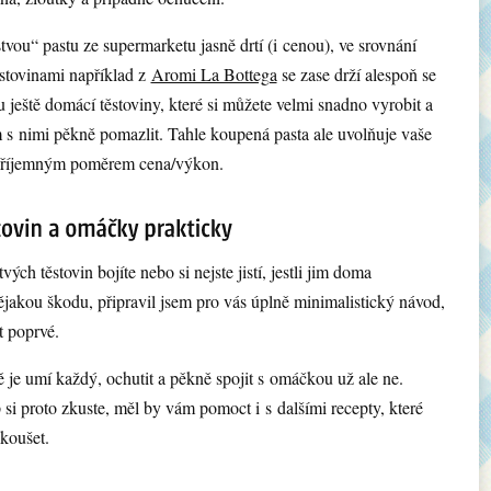
tvou“ pastu ze supermarketu jasně drtí (i cenou), ve srovnání
ěstovinami například z
Aromi La Bottega
se zase drží alespoň se
tu ještě domácí těstoviny, které si můžete velmi snadno vyrobit a
om s nimi pěkně pomazlit. Tahle koupená pasta ale uvolňuje vaše
 příjemným poměrem cena/výkon.
vých těstovin bojíte nebo si nejste jistí, jestli jim doma
ějakou škodu, připravil jsem pro vás úplně minimalistický návod,
it poprvé.
ě je umí každý, ochutit a pěkně spojit s omáčkou už ale ne.
si proto zkuste, měl by vám pomoct i s dalšími recepty, které
zkoušet.