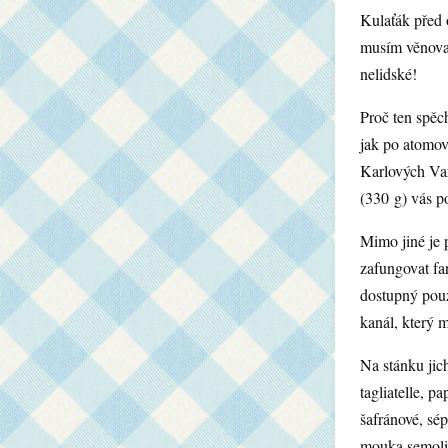
Kulaťák před 
musím věnovat
nelidské!
Proč ten spěch
jak po atomov
Karlových Var
(330 g) vás p
Mimo jiné je 
zafungovat fa
dostupný pouz
kanál, který 
Na stánku jic
tagliatelle, p
šafránové, sé
mouka semolin