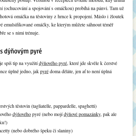
ní (ochucování a spojování s omáčkou) probíhá na pánvi. Tam už
hotová omáčka na těstoviny z hrnce k propojení. Máslo i žloutek
vé emulsifikované omáčky, ke kterým můžete sáhnout téměř
ře se s nimi trénuje.
e spíš tip na využití
dýňového pyré
, které jde skvěle k čerstvé
once úplně jedno, jak
pyré
doma děláte, jen ať to není úplná
rstvých těstovin (tagliatelle, pappardelle, spaghetti)
tového
dýňového
pyré (nebo mojí
dýňové pomazánky
, pak ale
ku!)
cetty (nebo dobrého špeku či slaniny)