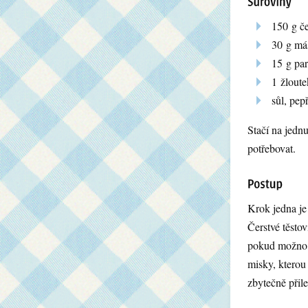
150 g če
30 g más
15 g pa
1 žloute
sůl, pep
Stačí na jedn
potřebovat.
Krok jedna je
Čerstvé těstov
pokud možno i
misky, kterou
zbytečně přile