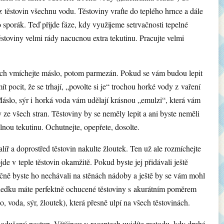
 z těstovin všechnu vodu. Těstoviny vraťte do teplého hrnce a dále
 sporák. Teď přijde fáze, kdy využijeme setrvačnosti tepelné
ěstoviny velmi rády nacucnou extra tekutinu. Pracujte velmi
ch vmíchejte máslo, potom parmezán. Pokud se vám budou lepit
t pocit, že se trhají, „povolte si je“ trochou horké vody z vaření
 Máslo, sýr i horká voda vám udělají krásnou „emulzi“, která vám
y ze všech stran. Těstoviny by se neměly lepit a ani byste neměli
lnou tekutinu. Ochutnejte, opepřete, dosolte.
alíř a doprostřed těstovin nakulte žloutek. Ten už ale rozmíchejte
dojde v teple těstovin okamžitě. Pokud byste jej přidávali ještě
ečně byste ho nechávali na stěnách nádoby a ještě by se vám mohl
sledku máte perfektně ochucené těstoviny s akurátním poměrem
 voda, sýr, žloutek), která přesně ulpí na všech těstovinách.
nodušený postup. Většinou v receptech uvidíte metodu, kdy druhá