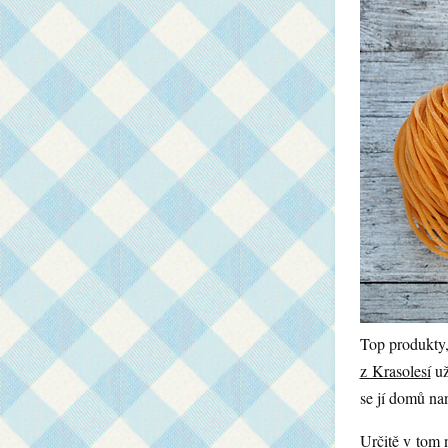
Top produkty,
z Krasolesí
už
se jí domů nan
Určitě v tom 