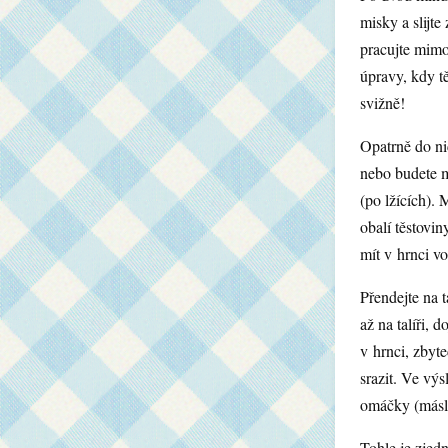
misky a slijte
pracujte mimo
úpravy, kdy t
svižně!
Opatrně do ni
nebo budete mí
(po lžících).
obalí těstovin
mít v hrnci vo
Přendejte na t
až na talíři, 
v hrnci, zbyt
srazit. Ve vý
omáčky (máslo,
Tohle je zjed