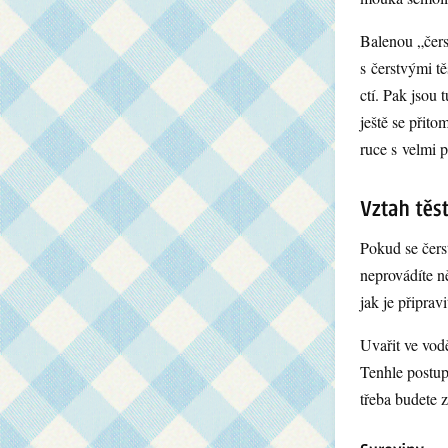
Balenou „čers
s čerstvými t
ctí. Pak jsou 
ještě se přit
ruce s velmi
Pokud se čerst
neprovádíte n
jak je připrav
Uvařit ve vod
Tenhle postup 
třeba budete 