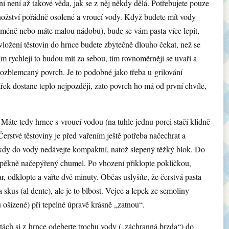
í není až takové věda, jak se z něj někdy dělá. Potřebujete pouze
ožství pořádně osolené a vroucí vody. Když budete mít vody
e méně nebo máte malou nádobu), bude se vám pasta více lepit,
vložení těstovin do hrnce budete zbytečně dlouho čekat, než se
m rychleji to budou mít za sebou, tím rovnoměrněji se uvaří a
ozblemcaný povrch. Je to podobné jako třeba u grilování
řek dostane teplo nejpozději, zato povrch ho má od první chvíle,
Máte tedy hrnec s vroucí vodou (na tuhle jednu porci stačí klidně
Čerstvé těstoviny je před vařením ještě potřeba načechrat a
kdy do vody nedávejte kompaktní, natož slepený těžký blok. Do
 pěkně načepýřený chumel. Po vhození přiklopte pokličkou,
r, odklopte a vařte dvě minuty. Občas uslyšíte, že čerstvá pasta
skus (al dente), ale je to blbost. Vejce a lepek ze semoliny
 ošizené) při tepelné úpravě krásně „zatnou“.
ách si z hrnce odeberte trochu vody („záchranná brzda“) do