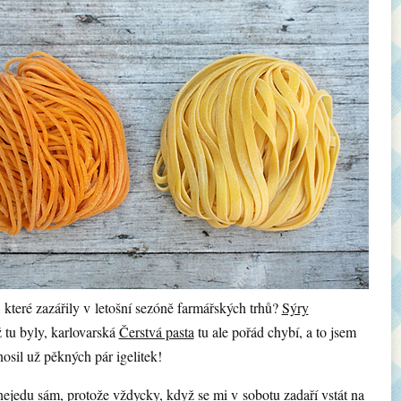
 které zazářily v letošní sezóně farmářských trhů?
Sýry
 tu byly, karlovarská
Čerstvá pasta
tu ale pořád chybí, a to jsem
osil už pěkných pár igelitek!
nejedu sám, protože vždycky, když se mi v sobotu zadaří vstát na