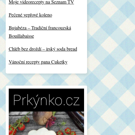
Moje videorecepty na Seznam TV
Pečené vepřové koleno
Bujabéza – Tradiční francouzská
Bouillabaisse
Chléb bez droždí – irský soda bread
Vánoční recepty pana Cuketky