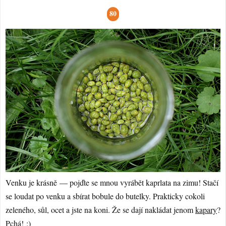
80
Venku je krásně — pojďte se mnou vyrábět kaprlata na zimu! Stačí
se loudat po venku a sbírat bobule do butelky. Prakticky cokoli
zeleného, sůl, ocet a jste na koni. Že se dají nakládat jenom
kapary
?
Pchá! :)