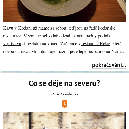
Kávu v Kodani
už máme za sebou, teď jsou na řadě kodaňské
restaurace. Vezmu to schválně odzadu a nenápadný
podnik
v přístavu
si nechám na konec. Začneme s
restaurací Relae
, která
novou dánskou vlnu ilustruje možná ještě lépe než samotná Noma.
pokračování…
Co se děje na severu?
16. listopadu ʼ11
2