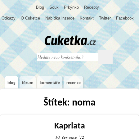
Blog
S
c
u
k
Prkýnko
Recepty
Odkazy
O Cuketce
Nabídka inzerce
Kontakt
Twitter
Facebook
blog
fórum
komentáře
recenze
Štítek: noma
Kaprlata
10. července ʼ12