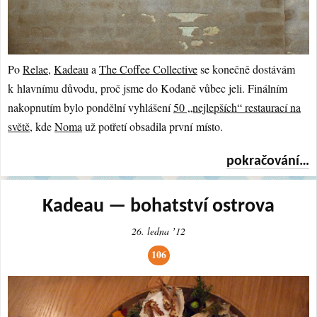
Po
Relae
,
Kadeau
a
The Coffee Collective
se konečně dostávám
k hlavnímu důvodu, proč jsme do Kodaně vůbec jeli. Finálním
nakopnutím bylo pondělní vyhlášení
50 „nejlepších“ restaurací na
světě
, kde
Noma
už potřetí obsadila první místo.
pokračování…
Kadeau — bohatství ostrova
26. ledna ʼ12
106