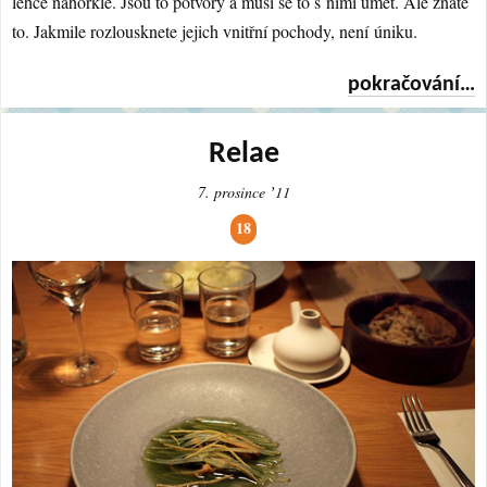
lehce nahořklé. Jsou to potvory a musí se to s nimi umět. Ale znáte
to. Jakmile rozlousknete jejich vnitřní pochody, není úniku.
pokračování…
Relae
7. prosince ʼ11
18