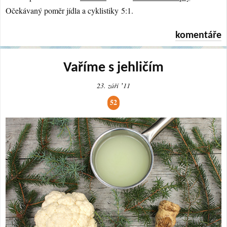
Očekávaný poměr jídla a cyklistiky 5:1.
komentáře
Vaříme s jehličím
23. září ʼ11
52