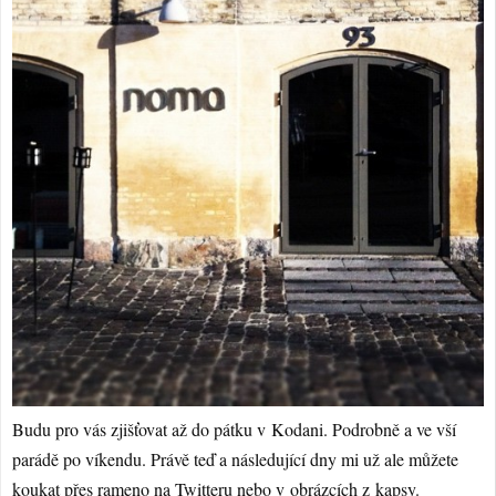
Budu pro vás zjišťovat až do pátku v Kodani. Podrobně a ve vší
parádě po víkendu. Právě teď a následující dny mi už ale můžete
koukat přes rameno na
Twitteru
nebo v
obrázcích z kapsy
.