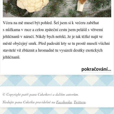
Včera na mě musel být pohled. Šel jsem si k večeru zaběhat
s nůžkama v ruce a celou zpáteční cestu jsem pelášil s větvemi
jehličnanů v náručí. Nikdy bych neřekl, že je tak těžké najít ve
městě obyčejný smrk. Před padesáti lety se tu prostě museli všichni
stavitelé vil zbláznit a hromadně tu vysázeli desítky exotických
jehličnanů.
pokračování…
© Copyright patří panu Cuketkovi a dalším autorům.
Sledujte pana Cuketku pravidelně na
Facebooku
,
Twitteru
.