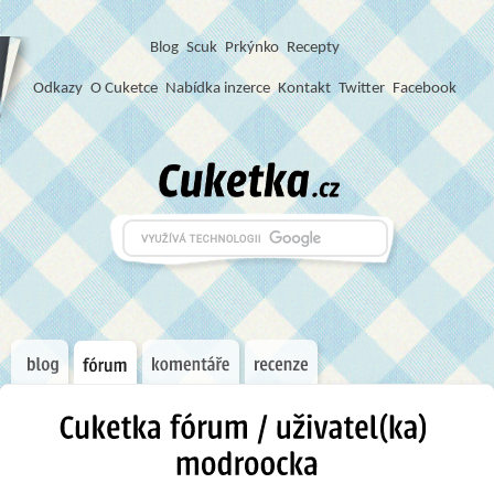
Blog
S
c
u
k
Prkýnko
Recepty
Odkazy
O Cuketce
Nabídka inzerce
Kontakt
Twitter
Facebook