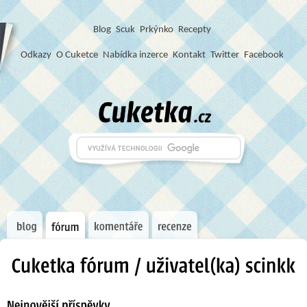
Blog
S
c
u
k
Prkýnko
Recepty
Odkazy
O Cuketce
Nabídka inzerce
Kontakt
Twitter
Facebook