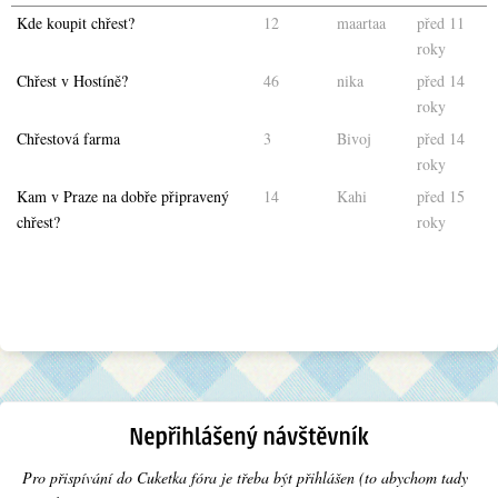
Kde koupit chřest?
12
maartaa
před 11
roky
Chřest v Hostíně?
46
nika
před 14
roky
Chřestová farma
3
Bivoj
před 14
roky
Kam v Praze na dobře připravený
14
Kahi
před 15
chřest?
roky
Pro přispívání do Cuketka fóra je třeba být přihlášen (to abychom tady