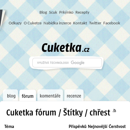
Blog
S
c
u
k
Prkýnko
Recepty
Odkazy
O Cuketce
Nabídka inzerce
Kontakt
Twitter
Facebook
Téma
Příspěvků
Nejnovější
Čerstvost