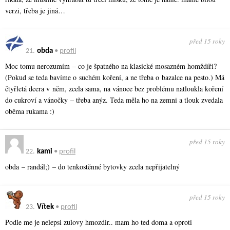
verzi, třeba je jiná…
před 15 roky
21.
obda
•
profil
Moc tomu nerozumím – co je špatného na klasické mosazném homždíři?
(Pokud se teda bavíme o suchém koření, a ne třeba o bazalce na pesto.) Má
čtyřletá dcera v něm, zcela sama, na vánoce bez problému natloukla koření
do cukroví a vánočky – třeba anýz. Teda měla ho na zemni a tlouk zvedala
oběma rukama :)
před 15 roky
22.
kami
•
profil
obda – randál;) – do tenkostěnné bytovky zcela nepřijatelný
před 15 roky
23.
Vítek
•
profil
Podle me je nelepsi zulovy hmozdir.. mam ho ted doma a oproti