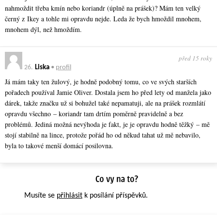
nahmoždit třeba kmín nebo koriandr (úplně na prášek)? Mám ten velký
černý z Ikey a tohle mi opravdu nejde. Leda že bych hmoždil mnohem,
mnohem dýl, než hmoždím.
před 15 roky
26.
Liska
•
profil
Já mám taky ten žulový, je hodně podobný tomu, co ve svých starších
pořadech používal Jamie Oliver. Dostala jsem ho před lety od manžela jako
dárek, takže značku už si bohužel také nepamatuji, ale na prášek rozmlátí
opravdu všechno – koriandr tam drtím poměrně pravidelně a bez
problémů. Jediná možná nevýhoda je fakt, je je opravdu hodně těžký – mě
stojí stabilně na lince, protože pořád ho od někud tahat už mě nebavilo,
byla to takové menší domácí posilovna.
Musíte se
přihlásit
k posílání příspěvků.