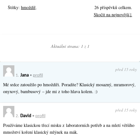
Štítky:
hmoždíř
,
26 příspěvků celkem.
Skočit na nejnovější↓
Aktuální strana: 1 z
1
před 15 roky
1.
Jana
•
profil
Mé srdce zatoužilo po hmoždíři. Poradíte? Klasický mosazný, mramorový,
onyxový, bambusový – jde mi z toho hlava kolem. :)
před 15 roky
2.
David
•
profil
Používáme klasickou třecí misku z laboratorních potřeb a na mletí většího
mmožství koření klasický mlýnek na mák.