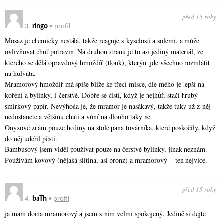
před 15 roky
3.
ringo
•
profil
Mosaz je chemicky nestálá, takže reaguje s kyselostí a solemi, a může
ovlivňovat chuť potravin. Na druhou stranu je to asi jediný materiál, ze
kterého se dělá opravdový hmoždíř (tlouk), kterým jde všechno rozmlátit
na hulváta.
Mramorový hmoždíř má spíše blíže ke třecí misce, dle mého je lepší na
koření a bylinky, i čerstvé. Dobře se čistí, když je nejhůř, stačí hrubý
smirkový papír. Nevýhoda je, že mramor je nasákavý, takže tuky už z něj
nedostanete a většinu chutí a vůní na dlouho taky ne.
Onyxové znám pouze hodiny na stole pana továrníka, které poskočily, když
do něj udeřil pěstí.
Bambusový jsem viděl používat pouze na čerstvé bylinky, jinak neznám.
Používám kovový (nějaká slitina, asi bronz) a mramorový – ten nejvíce.
před 15 roky
4.
baTh
•
profil
ja mam doma mramorový a jsem s nim velmi spokojený. Jedině si dejte