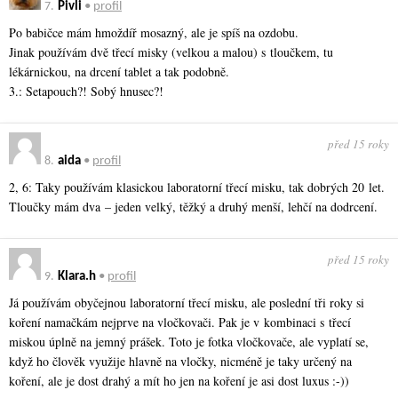
7.
Pivli
•
profil
Po babičce mám hmoždíř mosazný, ale je spíš na ozdobu.
Jinak používám dvě třecí misky (velkou a malou) s tloučkem, tu
lékárnickou, na drcení tablet a tak podobně.
3.: Setapouch?! Sobý hnusec?!
před 15 roky
8.
aida
•
profil
2, 6: Taky používám klasickou laboratorní třecí misku, tak dobrých 20 let.
Tloučky mám dva – jeden velký, těžký a druhý menší, lehčí na dodrcení.
před 15 roky
9.
Klara.h
•
profil
Já používám obyčejnou laboratorní třecí misku, ale poslední tři roky si
koření namačkám nejprve na vločkovači. Pak je v kombinaci s třecí
miskou úplně na jemný prášek. Toto je fotka vločkovače, ale vyplatí se,
když ho člověk využije hlavně na vločky, nicméně je taky určený na
koření, ale je dost drahý a mít ho jen na koření je asi dost luxus :-))