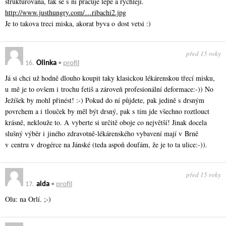
strukturovana, tak se s ni pracuje lepe a rychleji.
http://www.justhungry.com/…ribachi2.jpg
Je to takova treci miska, akorat byva o dost vetsi :)
před 15 roky
16.
Olinka
•
profil
Já si chci už hodně dlouho koupit taky klasickou lékárenskou třecí misku,
u mě je to ovšem i trochu fetiš a zároveň profesionální deformace:-)) No
Ježíšek by mohl přinést! :-) Pokud do ní půjdete, pak jedině s drsným
povrchem a i tlouček by měl být drsný, pak s tím jde všechno roztlouct
krásně, neklouže to. A vyberte si určitě oboje co největší! Jinak docela
slušný výběr i jiného zdravotně-lékárenského vybavení mají v Brně
v centru v drogérce na Jánské (teda aspoň doufám, že je to ta ulice:-)).
před 15 roky
17.
aida
•
profil
Olu: na Orlí. ;-)