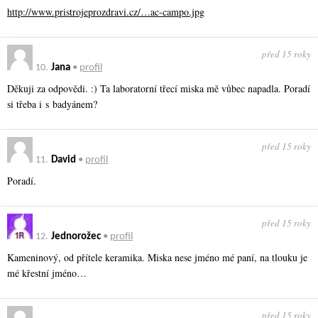
http://www.pristrojeprozdravi.cz/…ac-campo.jpg
před 15 roky
10.
Jana
•
profil
Děkuji za odpovědi. :) Ta laboratorní třecí miska mě vůbec napadla. Poradí
si třeba i s badyánem?
před 15 roky
11.
David
•
profil
Poradí.
před 15 roky
12.
Jednorožec
•
profil
Kameninový, od přítele keramika. Miska nese jméno mé paní, na tlouku je
mé křestní jméno…
před 15 roky