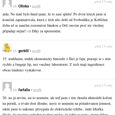
před 15 roky
18.
Olinka
•
profil
aida: No mně bylo hned jasné, že to zase spletu! Po dvou letech jsem si
konečně zapamatovala, která z těch ulic dolů od Svoboďáku je Kobližná,
třeba už se naučím rozeznávat Jánskou a Orlí (nevím proč mi všechny
připadají stejné!:-)) Díky za upozornění.
před 15 roky
19.
gerbill
•
profil
15: souhlasim, tenhle ekonomicky hmozdir z Ikei je fajn, pracuje se s nim
rychle a funguje lip, nez vsechny laboratorni. Z tech maji ingredience
obcas tendenci vyskakovat.
před 15 roky
20.
farfalla
•
profil
20. no já nevím, asi to neumím, ale teď jsem s tím zkusila uhmoždit koření
na perník, a trvalo dost dlouho, navíc to neumím na požadovanou jemnost,
takže jsem to nakonec přesypala do elektrickeho tchiba.. máti lékařka
říkala, že musíme vyhrabat tu třecí misku, že tohle je nanic. máme bílou