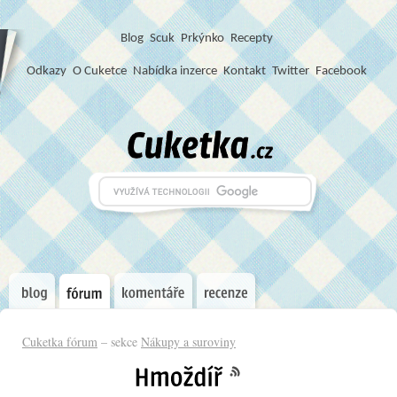
Blog
S
c
u
k
Prkýnko
Recepty
Odkazy
O Cuketce
Nabídka inzerce
Kontakt
Twitter
Facebook
Cuketka fórum
– sekce
Nákupy a suroviny