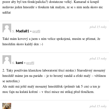
pozor aby byl ten tlouk(palicka?) dostatecne velký. Kamarad si koupil
nedavno jeden hmozdir s tloukem tak malym, ze se s nim neda skoro nic
udělat
před 15 roky
5.
Madla81
•
profil
Také mám kovový a jsem s ním velice spokojená, musím se přiznat, že
hmoždím skoro každý den :-)
před 15 roky
6.
kami
•
profil
2. Taky používám klasickou laboratorní třecí misku:) Starodávný mosazný
hmoždíř máme jen na parádu – je to hrozný randál a efekt malý – většinou
se netrefim;)
Ale máti má ještě malý mosazný hmoždířek (průměr tak 5 cm) a ten je
moc fajn na kulatá koření – v třecí misce mi utíkaj před tloučkem.
před 15 roky