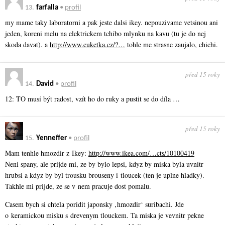
13.
farfalla
•
profil
my mame taky laboratorni a pak jeste dalsi ikey. nepouzivame vetsinou ani
jeden, koreni melu na elektrickem tchibo mlynku na kavu (tu je do nej
skoda davat). a
http://www.cuketka.cz/?…
tohle me strasne zaujalo, chichi.
před 15 roky
14.
David
•
profil
12: TO musí být radost, vzít ho do ruky a pustit se do díla …
před 15 roky
15.
Yenneffer
•
profil
Mam tenhle hmozdir z Ikey:
http://www.ikea.com/…cts/10100419
Neni spany, ale prijde mi, ze by bylo lepsi, kdyz by miska byla uvnitr
hrubsi a kdyz by byl trousku brouseny i tloucek (ten je uplne hladky).
Takhle mi prijde, ze se v nem pracuje dost pomalu.
Casem bych si chtela poridit japonsky ‚hmozdir‘ suribachi. Jde
o keramickou misku s drevenym tlouckem. Ta miska je vevnitr pekne