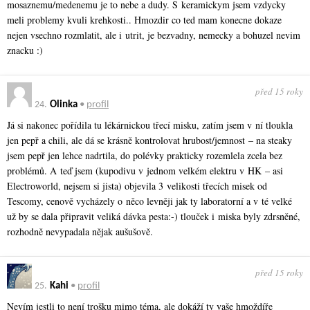
mosaznemu/medenemu je to nebe a dudy. S keramickym jsem vzdycky
meli problemy kvuli krehkosti.. Hmozdir co ted mam konecne dokaze
nejen vsechno rozmlatit, ale i utrit, je bezvadny, nemecky a bohuzel nevim
znacku :)
před 15 roky
24.
Olinka
•
profil
Já si nakonec pořídila tu lékárnickou třecí misku, zatím jsem v ní tloukla
jen pepř a chili, ale dá se krásně kontrolovat hrubost/jemnost – na steaky
jsem pepř jen lehce nadrtila, do polévky prakticky rozemlela zcela bez
problémů. A teď jsem (kupodivu v jednom velkém elektru v HK – asi
Electroworld, nejsem si jista) objevila 3 velikosti třecích misek od
Tescomy, cenově vycházely o něco levněji jak ty laboratorní a v té velké
už by se dala připravit veliká dávka pesta:-) tlouček i miska byly zdrsněné,
rozhodně nevypadala nějak aušušově.
před 15 roky
25.
Kahi
•
profil
Nevím jestli to není trošku mimo téma, ale dokáží ty vaše hmoždíře