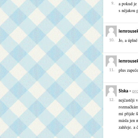
a pokud je
9.
s nějakou p
lemrouse
Jo, a úpln
10.
lemrouse
plus zapeč
11.
Siska
•
pro
nejčastěji
12.
rozmačkám 
mi přijde 
másla jen 
zahřeje. a