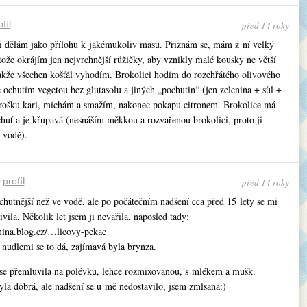
před 14 roky
fil
si dělám jako přílohu k jakémukoliv masu. Přiznám se, mám z ní velký
ože okrájím jen nejvrchnější růžičky, aby vznikly malé kousky ne větší
akže všechen košťál vyhodím. Brokolici hodím do rozehřátého olivového
e ochutím vegetou bez glutasolu a jiných „pochutin“ (jen zelenina + sůl +
trošku kari, míchám a smažím, nakonec pokapu citronem. Brokolice má
huť a je křupavá (nesnáším měkkou a rozvařenou brokolici, proto ji
 vodě).
před 14 roky
•
profil
chutnější než ve vodě, ale po počátečním nadšení cca před 15 lety se mi
ivila. Několik let jsem ji nevařila, naposled tady:
emina.blog.cz/…licovy-pekac
 nudlemi se to dá, zajímavá byla brynza.
se přemluvila na polévku, lehce rozmixovanou, s mlékem a mušk.
yla dobrá, ale nadšení se u mě nedostavilo, jsem zmlsaná:)