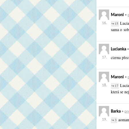
Maroni
•
p
Lucian
16.
↪ 15
sama o sob
Lucianka
cizrna pře
17.
Maroni
•
p
Lucian
18.
↪ 17
která se ne
Barka
•
pro
aomame
19.
↪ 3