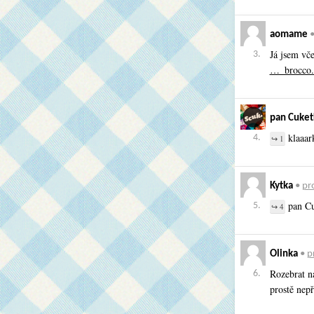
aomame
Já jsem vče
3.
…_brocco.
pan Cuket
klaaar
4.
↪ 1
Kytka
•
pro
pan Cu
5.
↪ 4
Olinka
•
p
Rozebrat na
6.
prostě nep