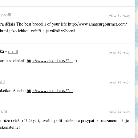
před 14 roky
•
profil
ra dělala The best brocolli of your life
http://www.amateurgourmet.com/
html
jako lehkou večeři a je vážně výborná.
před 14 roky
ka
•
profil
ka: bez váhání!
http://www.cuketka.cz/?…
;)
před 14 roky
fil
ketka: A nebo
http://www.cuketka.cz/?…
před 14 roky
rofil
 růže (větší růžičky:-), uvařit, polít máslem a posypat parmazánem. To je
řekonatelné!