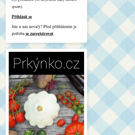
spam).
Přihlásit se
Jste u nás nová/ý? Před přihlášením je
se zaregistrovat
potřeba
.