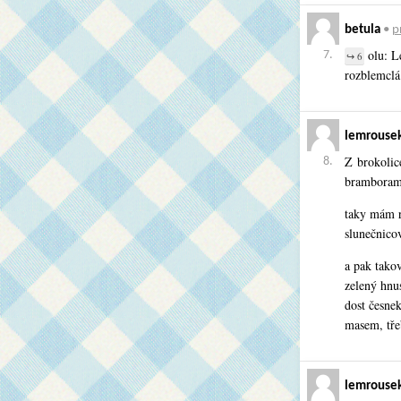
betula
•
p
olu: Le
7.
↪ 6
rozblemclá
lemrouse
Z brokolic
8.
bramboram
taky mám r
slunečnic
a pak takov
zelený hnus
dost česne
masem, tře
lemrouse