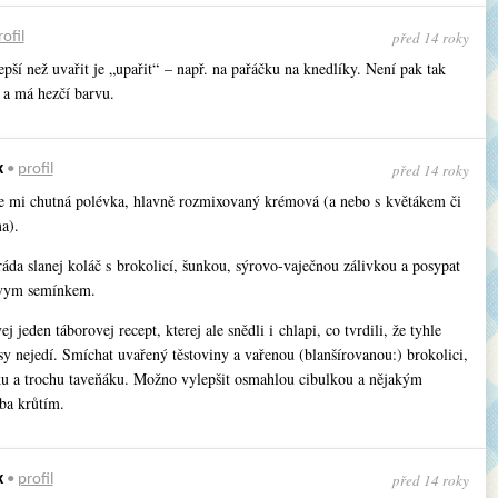
před 14 roky
rofil
pší než uvařit je „upařit“ – např. na pařáčku na knedlíky. Není pak tak
 a má hezčí barvu.
před 14 roky
k
•
profil
e mi chutná polévka, hlavně rozmixovaný krémová (a nebo s květákem či
a).
áda slanej koláč s brokolicí, šunkou, sýrovo-vaječnou zálivkou a posypat
ovym semínkem.
ej jeden táborovej recept, kterej ale snědli i chlapi, co tvrdili, že tyhle
y nejedí. Smíchat uvařený těstoviny a vařenou (blanšírovanou:) brokolici,
ku a trochu taveňáku. Možno vylepšit osmahlou cibulkou a nějakým
ba krůtím.
před 14 roky
k
•
profil