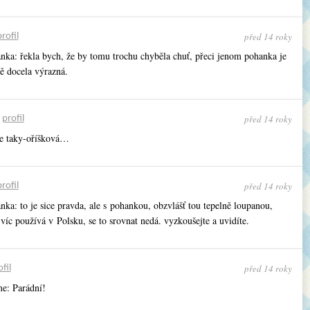
před 14 roky
rofil
ka: řekla bych, že by tomu trochu chyběla chuť, přeci jenom pohanka je
ě docela výrazná.
před 14 roky
•
profil
ce taky-oříšková…
před 14 roky
rofil
ka: to je sice pravda, ale s pohankou, obzvlášť tou tepelně loupanou,
jvíc používá v Polsku, se to srovnat nedá. vyzkoušejte a uvidíte.
před 14 roky
fil
: Parádní!