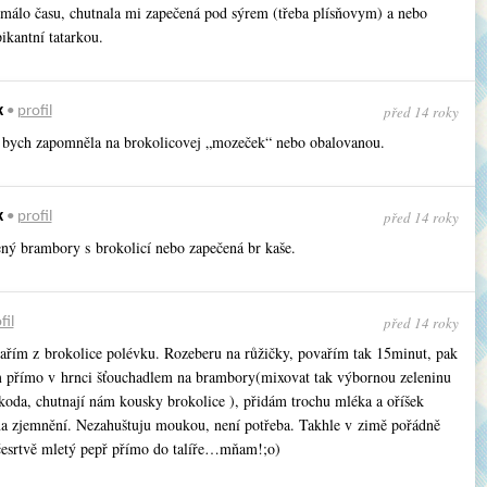
 málo času, chutnala mi zapečená pod sýrem (třeba plísňovym) a nebo
ikantní tatarkou.
před 14 roky
k
•
profil
ě bych zapomněla na brokolicovej „mozeček“ nebo obalovanou.
před 14 roky
k
•
profil
ený brambory s brokolicí nebo zapečená br kaše.
před 14 roky
fil
 vařím z brokolice polévku. Rozeberu na růžičky, povařím tak 15minut, pak
přímo v hrnci šťouchadlem na brambory(mixovat tak výbornou zeleninu
škoda, chutnají nám kousky brokolice ), přidám trochu mléka a oříšek
na zjemnění. Nezahuštuju moukou, není potřeba. Takhle v zimě pořádně
 česrtvě mletý pepř přímo do talíře…mňam!;o)