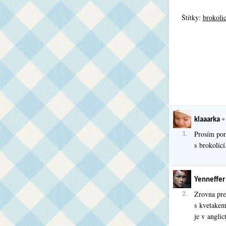
Štítky:
brokoli
klaaarka
Prosím por
1.
s brokolicí
Yenneffer
Zrovna pre
2.
s kvetakem 
je v anglic