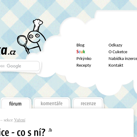
Blog
Odkazy
S
c
u
k
O Cuketce
Prkýnko
Nabídka inzerc
Recepty
Kontakt
– sekce
Vaření