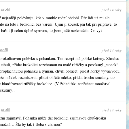
před 14 roky
•
profil
 nejraději polévkuju, kór v tomhle roční období. Pár lidi už mi ale
o na léto i brokolici bez vaření. Ujím ji kousek jen tak při přípravě, to
 baštit ji celou úplně syrovou, to jsem ještě nezkoušela. Co vy?
před 14 roky
rofil
rokolicovou polévku s pohankou. Ten recept má polské kořeny. Zhruba:
 cibuli, přidat brokolici rozebranou na malé růžičky a posekaný „stonek“
 propláchnutou pohanku a tymián. chvíli obracet. přidat horký vývar/vodu,
 vše měkké. rozmixovat, přidat ohřáté mléko, přidat trochu smetany. do
at blanšírované růžičky brokolice. (V žádné fázi nepřehnat množství
ekutiny).
před 14 roky
•
profil
 zní zajímavě. Pohanka může dat brokolici zajímavou chuť-trošku
možná… Šla by tak i třeba s cizrnou?