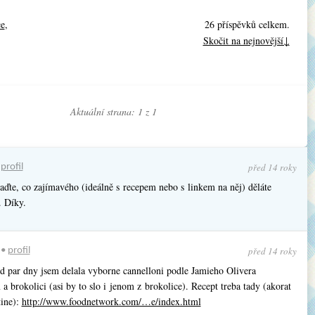
ce
,
26 příspěvků celkem.
Skočit na nejnovější↓
Aktuální strana: 1 z
1
před 14 roky
•
profil
aďte, co zajímavého (ideálně s recepem nebo s linkem na něj) děláte
. Díky.
před 14 roky
•
profil
d par dny jsem delala vyborne cannelloni podle Jamieho Olivera
a brokolici (asi by to slo i jenom z brokolice). Recept treba tady (akorat
tine):
http://www.foodnetwork.com/…e/index.html