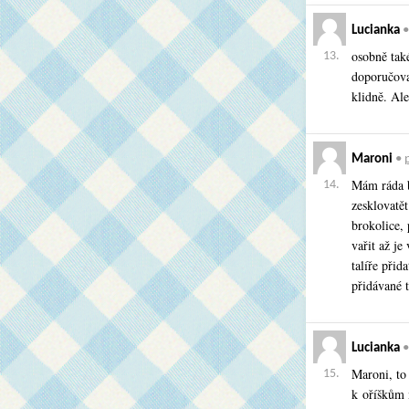
Lucianka
osobně také
13.
doporučoval
klidně. Ale
Maroni
•
p
Mám ráda b
14.
zesklovatět
brokolice,
vařit až je
talíře přid
přidávané t
Lucianka
Maroni, to
15.
k oříškům 