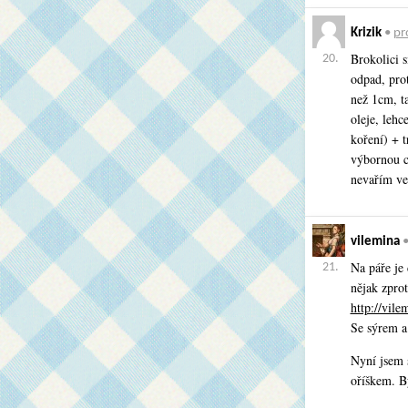
Krizik
•
pro
Brokolici 
20.
odpad, prot
než 1cm, t
oleje, lehc
koření) + 
výbornou c
nevařím ve
vilemina
Na páře je 
21.
nějak zprot
http://vil
Se sýrem a
Nyní jsem 
oříškem. B