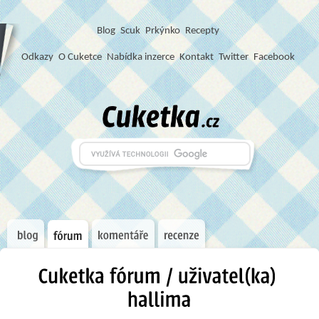
Blog
S
c
u
k
Prkýnko
Recepty
Odkazy
O Cuketce
Nabídka inzerce
Kontakt
Twitter
Facebook