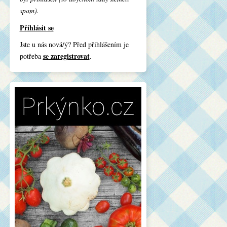
spam).
Přihlásit se
Jste u nás nová/ý? Před přihlášením je
se zaregistrovat
potřeba
.