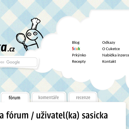
Blog
Odkazy
S
c
u
k
O Cuketce
Prkýnko
Nabídka inzerc
Recepty
Kontakt