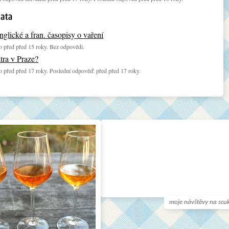
nglické a fran. časopisy o vaření
 před před 15 roky. Bez odpovědi.
atra v Praze?
 před před 17 roky. Poslední odpověď: před před 17 roky.
moje návštěvy na scu