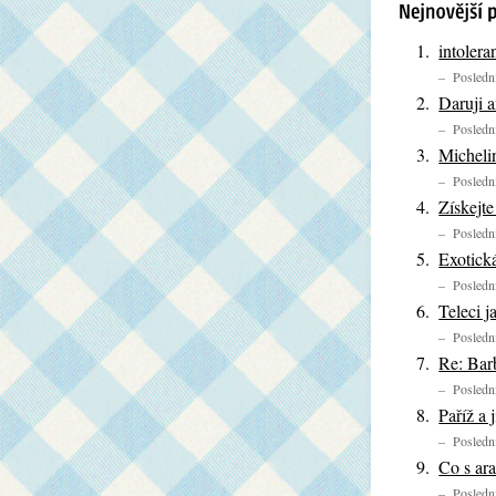
intolera
– Poslední
Daruji a
– Poslední
Micheli
– Poslední
Získejt
– Poslední
Exotick
– Poslední
Teleci j
– Poslední
Re: Bar
– Poslední
Paříž a 
– Poslední
Co s ar
– Poslední