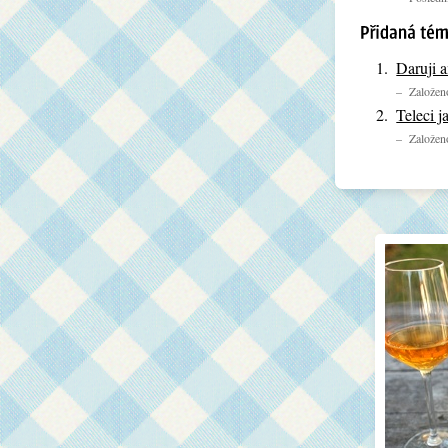
Daruji a
– Založeno
Teleci j
– Založeno