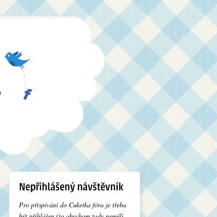
e
Pro přispívání do Cuketka fóra je třeba
být přihlášen (to abychom tady neměli