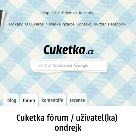
Blog
S
c
u
k
Prkýnko
Recepty
Odkazy
O Cuketce
Nabídka inzerce
Kontakt
Twitter
Facebook