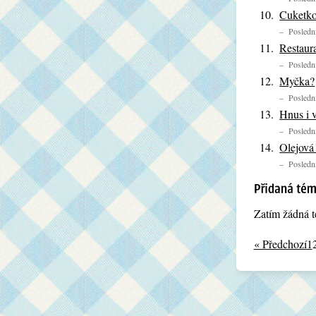
Cuketko
– Poslední
Restaura
– Poslední
Myčka?
– Poslední
Hnus i v
– Poslední
Olejová
– Poslední
Zatím žádná t
« Předchozí
1