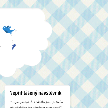
e
Pro přispívání do Cuketka fóra je třeba
být přihlášen (to abychom tady neměli