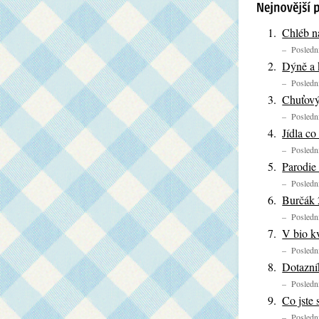
Chléb n
– Poslední
Dýně a 
– Poslední
Chuťový
– Poslední
Jídla co
– Poslední
Parodie
– Poslední
Burčák
– Poslední
V bio kv
– Poslední
Dotazník
– Poslední
Co jste 
– Poslední