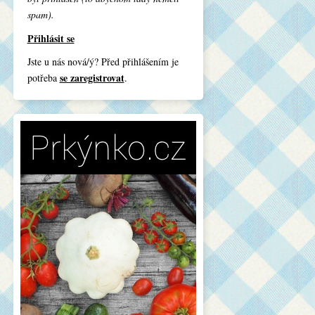
spam).
Přihlásit se
Jste u nás nová/ý? Před přihlášením je
se zaregistrovat
potřeba
.