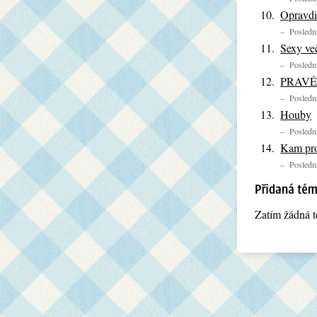
Opravdi
– Poslední
Sexy več
– Poslední
PRAVÉ k
– Poslední
Houby
– Poslední
Kam pro
– Poslední
Zatím žádná t