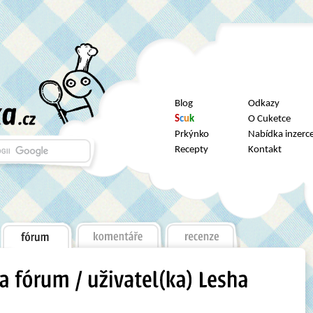
Blog
Odkazy
S
c
u
k
O Cuketce
Prkýnko
Nabídka inzerc
Recepty
Kontakt