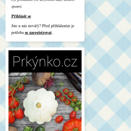
spam).
Přihlásit se
Jste u nás nová/ý? Před přihlášením je
se zaregistrovat
potřeba
.