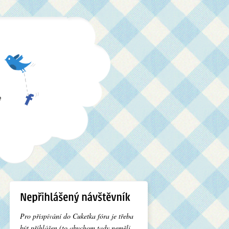
e
Pro přispívání do Cuketka fóra je třeba
být přihlášen (to abychom tady neměli