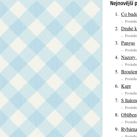
Co bude
– Poslední
Druhé k
– Poslední
Pangas
– Poslední
Nazory 
– Poslední
Broušen
– Poslední
Kapr
– Poslední
S Itale
– Poslední
Oblíben
– Poslední
Rybárna
– Poslední