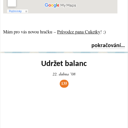
Mám pro vás novou hračku –
Průvodce pana Cuketky
! ;)
pokračování…
Udržet balanc
22. dubna ʼ08
135