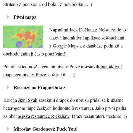
Stříleno z pod stolu, od boku, z notebooku… ,)
Pivní mapa
Napsal mi Jack DeNeut z
Nelso.cz
. Je to
taková interaktivní aplikace sešťouchaná
z
Google Maps
a z databáze podniků a
obchodů (sám ji často používám!).
Pohráli si teď nově s cenami piva v Praze a sestavili
Interaktivní
mapu cen piva v Praze
, což je kůl… ;)
Recenze na PragueOut.cz
Kolega
Jižní Svah
zaseknul drápek do ubrusu přidal se k úžasně
heterogenní tlupě českých hodnotitelů restaurací. Jako první padla
za obět
asijská restaurace Rickshaw
. Drazí restauratéři, třeste se! ;)
Miroslav Gordonovi: Fuck You!