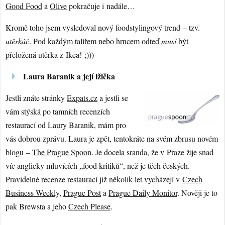
Good Food
a
Olive
pokračuje i nadále…
Kromě toho jsem vysledoval nový foodstylingový trend – tzv.
utěrkáč
. Pod každým talířem nebo hrncem odteď
musí
být
přeložená utěrka z Ikea! ;)))
Laura Baranik a její lžička
Jestli znáte stránky
Expats.cz
a jestli se
vám stýská po tamních recenzích
restaurací od Laury Baranik, mám pro
vás dobrou zprávu. Laura je zpět, tentokráte na svém zbrusu novém
blogu –
The Prague Spoon
. Je docela sranda, že v Praze žije snad
víc anglicky mluvících „food kritiků“, než je těch českých.
Pravidelné recenze restaurací již několik let vycházejí v
Czech
Business Weekly
,
Prague Post
a
Prague Daily Monitor
. Nověji je to
pak Brewsta a jeho
Czech Please
.