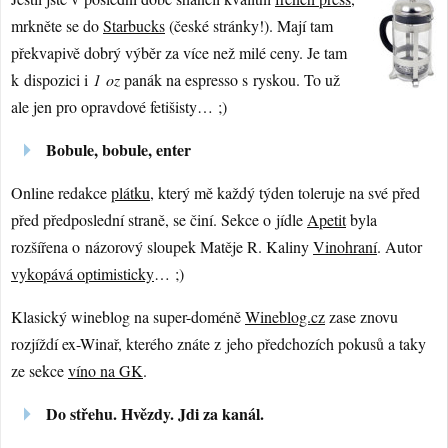
mrkněte se do
Starbucks
(české stránky!). Mají tam
překvapivě dobrý výběr za více než milé ceny. Je tam
k dispozici i
1 oz
panák na espresso s ryskou. To už
ale jen pro opravdové fetišisty… ;)
Bobule, bobule, enter
Online redakce
plátku
, který mě každý týden toleruje na své před
před předposlední straně, se činí. Sekce o jídle
Apetit
byla
rozšířena o názorový sloupek Matěje R. Kaliny
Vinohraní
. Autor
vykopává optimisticky
… ;)
Klasický wineblog na super-doméně
Wineblog.cz
zase znovu
rozjíždí ex-Winař, kterého znáte z jeho předchozích pokusů a taky
ze sekce
víno na GK
.
Do střehu. Hvězdy. Jdi za kanál.