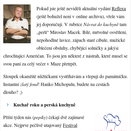
Pokud jste ještě neviděli aktuální vydání
Reflexu
(ještě bohužel není v online archivu), vřele vám
jej doporučuji. V rubrice
Návrat do kuchyně
tam
„perlí“ Miroslav Macek. Bílé, mrtvolné osvětlení,
nepohodlné lavice, zápach staré cibule, mužické
oblečení obsluhy, chybějící solničky a jakýsi
chrochtající Američan. To jsou jen některé z nástrah, které musel se
svou paní za celý večer v Maze přetrpět.
Sloupek okamžitě nůžtičkami vystřihávám a vlepuji do památníčku.
Instantní
zlatý fond
! Hanko Michopulu, budete na cestách
dlouho? ;)
Kuchař roku a perská kuchyně
Příští týden nás (
pepiky
) čekají dvě zajímavé
akce. Nejprve pečlivě utajovaný
Festival