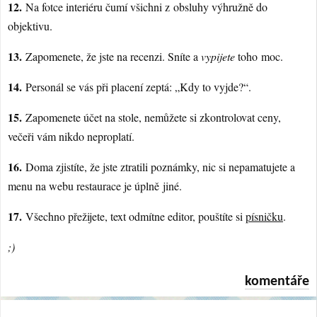
12.
Na fotce interiéru čumí všichni z obsluhy výhružně do
objektivu.
13.
Zapomenete, že jste na recenzi. Sníte a
vypijete
toho moc.
14.
Personál se vás při placení zeptá: „Kdy to vyjde?“.
15.
Zapomenete účet na stole, nemůžete si zkontrolovat ceny,
večeři vám nikdo neproplatí.
16.
Doma zjistíte, že jste ztratili poznámky, nic si nepamatujete a
menu na webu restaurace je úplně jiné.
17.
Všechno přežijete, text odmítne editor, pouštíte si
písničku
.
;)
komentáře