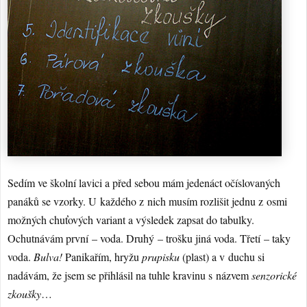
Sedím ve školní lavici a před sebou mám jedenáct očíslovaných
panáků se vzorky. U každého z nich musím rozlišit jednu z osmi
možných chuťových variant a výsledek zapsat do tabulky.
Ochutnávám první – voda. Druhý – trošku jiná voda. Třetí – taky
voda.
Bulva!
Panikařím, hryžu
prupisku
(plast) a v duchu si
nadávám, že jsem se přihlásil na tuhle kravinu s názvem
senzorické
zkoušky
…