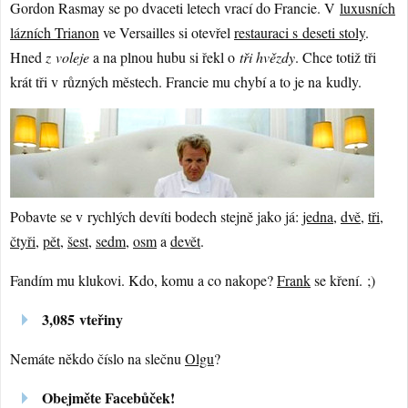
Gordon Rasmay se po dvaceti letech vrací do Francie. V
luxusních
lázních Trianon
ve Versailles si otevřel
restauraci s deseti stoly
.
Hned
z voleje
a na plnou hubu si řekl o
tři hvězdy
. Chce totiž tři
krát tři v různých městech. Francie mu chybí a to je na kudly.
Pobavte se v rychlých devíti bodech stejně jako já:
jedna
,
dvě
,
tři
,
čtyři
,
pět
,
šest
,
sedm
,
osm
a
devět
.
Fandím mu klukovi. Kdo, komu a co nakope?
Frank
se kření. ;)
3,085 vteřiny
Nemáte někdo číslo na slečnu
Olgu
?
Obejměte Facebůček!