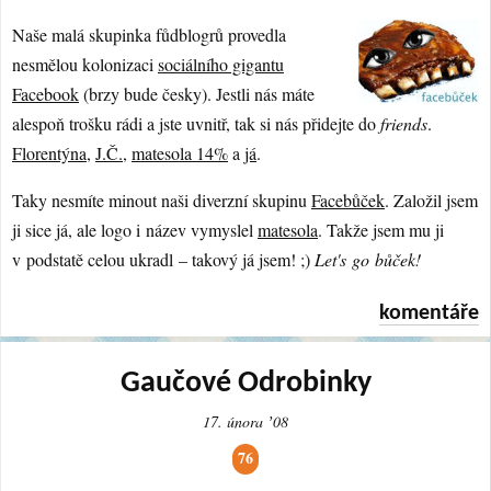
Naše malá skupinka fůdblogrů provedla
nesmělou kolonizaci
sociálního gigantu
Facebook
(brzy bude česky). Jestli nás máte
alespoň trošku rádi a jste uvnitř, tak si nás přidejte do
friends
.
Florentýna
,
J.Č.
,
matesola 14%
a
já
.
Taky nesmíte minout naši diverzní skupinu
Facebůček
. Založil jsem
ji sice já, ale logo i název vymyslel
matesola
. Takže jsem mu ji
v podstatě celou ukradl – takový já jsem! ;)
Let's go bůček!
komentáře
Gaučové Odrobinky
17. února ʼ08
76