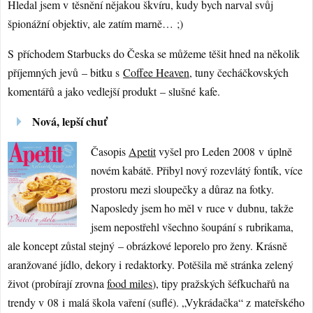
Hledal jsem v těsnění nějakou škvíru, kudy bych narval svůj
špionážní objektiv, ale zatím marně… ;)
S příchodem Starbucks do Česka se můžeme těšit hned na několik
příjemných jevů – bitku s
Coffee Heaven
, tuny čecháčkovských
komentářů a jako vedlejší produkt – slušné kafe.
Nová, lepší chuť
Časopis
Apetit
vyšel pro Leden 2008 v úplně
novém kabátě. Přibyl nový rozevlátý fontík, více
prostoru mezi sloupečky a důraz na fotky.
Naposledy jsem ho měl v ruce v dubnu, takže
jsem nepostřehl všechno šoupání s rubrikama,
ale koncept zůstal stejný – obrázkové leporelo pro ženy. Krásně
aranžované jídlo, dekory i redaktorky. Potěšila mě stránka zelený
život (probírají zrovna
food miles
), tipy pražských šéfkuchařů na
trendy v 08 i malá škola vaření (suflé). „Vykrádačka“ z mateřského