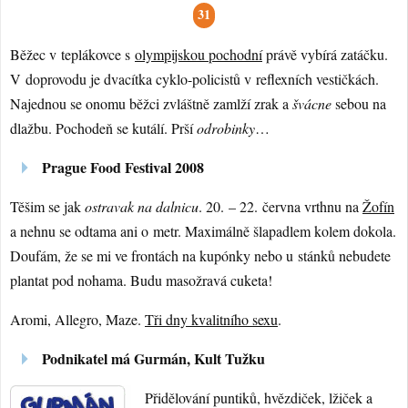
31
Běžec v teplákovce s
olympijskou pochodní
právě vybírá zatáčku.
V doprovodu je dvacítka cyklo-policistů v reflexních vestičkách.
Najednou se onomu běžci zvláštně zamlží zrak a
švácne
sebou na
dlažbu. Pochodeň se kutálí. Prší
odrobinky
…
Prague Food Festival 2008
Těšim se jak
ostravak na dalnicu
. 20. – 22. června vrthnu na
Žofín
a nehnu se odtama ani o metr. Maximálně šlapadlem kolem dokola.
Doufám, že se mi ve frontách na kupónky nebo u stánků nebudete
plantat pod nohama. Budu masožravá cuketa!
Aromi, Allegro, Maze.
Tři dny kvalitního sexu
.
Podnikatel má Gurmán, Kult Tužku
Přidělování puntiků, hvězdiček, lžiček a