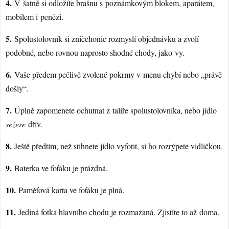
4.
V šatně si odložíte brašnu s poznámkovým blokem, aparátem,
mobilem i penězi.
5.
Spolustolovník si zničehonic rozmyslí objednávku a zvolí
podobné, nebo rovnou naprosto shodné chody, jako vy.
6.
Vaše předem pečlivě zvolené pokrmy v menu chybí nebo „právě
došly“.
7.
Úplně zapomenete ochutnat z talíře spolustolovníka, nebo jídlo
sežere
dřív.
8.
Ještě předtím, než stihnete jídlo vyfotit, si ho rozrýpete vidličkou.
9.
Baterka ve foťáku je prázdná.
10.
Paměťová karta ve foťáku je plná.
11.
Jediná fotka hlavního chodu je rozmazaná. Zjistíte to až doma.