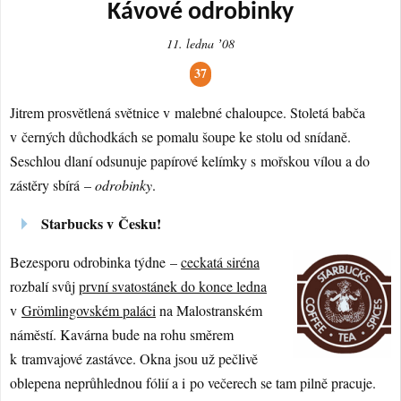
Kávové odrobinky
11. ledna ʼ08
37
Jitrem prosvětlená světnice v malebné chaloupce. Stoletá babča
v černých důchodkách se pomalu šoupe ke stolu od snídaně.
Seschlou dlaní odsunuje papírové kelímky s mořskou vílou a do
zástěry sbírá –
odrobinky
.
Starbucks v Česku!
Bezesporu odrobinka týdne –
ceckatá siréna
rozbalí svůj
první svatostánek do konce ledna
v
Grömlingovském paláci
na Malostranském
náměstí. Kavárna bude na rohu směrem
k tramvajové zastávce. Okna jsou už pečlivě
oblepena neprůhlednou fólií a i po večerech se tam pilně pracuje.