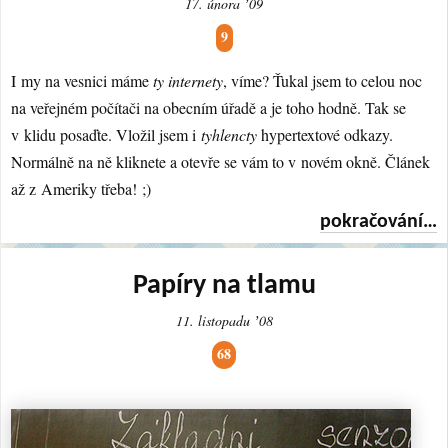
17. února ʼ09
9
I my na vesnici máme
ty internety
, víme? Ťukal jsem to celou noc
na veřejném počítači na obecním úřadě a je toho hodně. Tak se
v klidu posaďte. Vložil jsem i
tyhlencty
hypertextové odkazy.
Normálně na ně kliknete a otevře se vám to v novém okně. Článek
až z Ameriky třeba! ;)
pokračování…
Papíry na tlamu
11. listopadu ʼ08
68