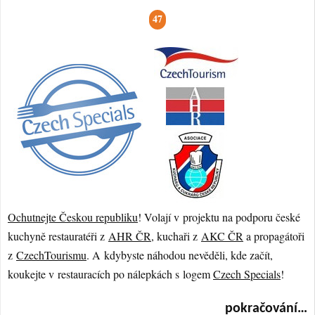
47
Ochutnejte Českou republiku
! Volají v projektu na podporu české
kuchyně restauratéři z
AHR ČR
, kuchaři z
AKC ČR
a propagátoři
z
CzechTourismu
. A kdybyste náhodou nevěděli, kde začít,
koukejte v restauracích po nálepkách s logem
Czech Specials
!
pokračování…