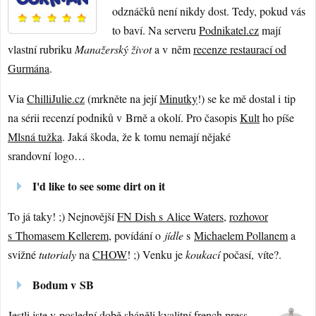
odznáčků není nikdy dost. Tedy, pokud vás
to baví. Na serveru
Podnikatel.cz
mají
vlastní rubriku
Manažerský život
a v něm
recenze restaurací od
Gurmána
.
Via
ChilliJulie.cz
(mrkněte na její
Minutky
!) se ke mě dostal i tip
na sérii recenzí podniků v Brně a okolí. Pro časopis
Kult
ho píše
Mlsná tužka
. Jaká škoda, že k tomu nemají nějaké
srandovní logo…
I'd like to see some dirt on it
To já taky! ;) Nejnovější
FN Dish s Alice Waters
,
rozhovor
s Thomasem Kellerem
, povídání o
jídle
s
Michaelem Pollanem
a
svižné
tutorialy
na
CHOW
! ;) Venku je
koukací
počasí, víte?.
Bodum v SB
Jestli jste v poslední době sháněli kvalitní
french press
,