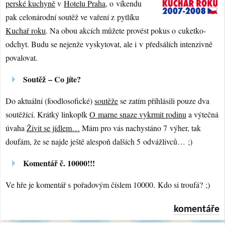
perské kuchyně
v
Hotelu Praha
, o víkendu
pak celonárodní soutěž ve vaření z pytlíku
Kuchař roku
. Na obou akcích můžete provést pokus o cuketko-
odchyt. Budu se nejenže vyskytovat, ale i v předsálích intenzivně
povalovat.
Soutěž – Co jíte?
Do aktuální (foodlosofické)
soutěže
se zatím přihlásili pouze dva
soutěžící. Krátký linkoplk
O marne snaze vykrmit rodinu
a výtečná
úvaha
Živit se jídlem…
Mám pro vás nachystáno 7 výher, tak
doufám, že se najde ještě alespoň dalších 5 odvážlivců… ;)
Komentář č. 10000!!!
Ve hře je komentář s pořadovým číslem 10000. Kdo si troufá? ;)
komentáře