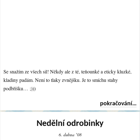
Se snažím ze všech sil! Někdy ale z té, teňounké a eticky kluzké,
kladiny padám. Není to tlaky zvnějšku. Je to smíchu stahy
podbřišku… ;)))
pokračování…
Nedělní odrobinky
6. dubna ʼ08