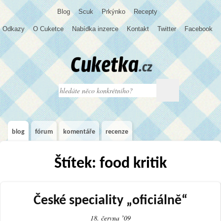
Blog
S
c
u
k
Prkýnko
Recepty
Odkazy
O Cuketce
Nabídka inzerce
Kontakt
Twitter
Facebook
blog
fórum
komentáře
recenze
Štítek: food kritik
České speciality „oficiálně“
18. června ʼ09