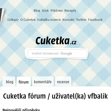
Blog
S
c
u
k
Prkýnko
Recepty
Odkazy
O Cuketce
Nabídka inzerce
Kontakt
Twitter
Facebook