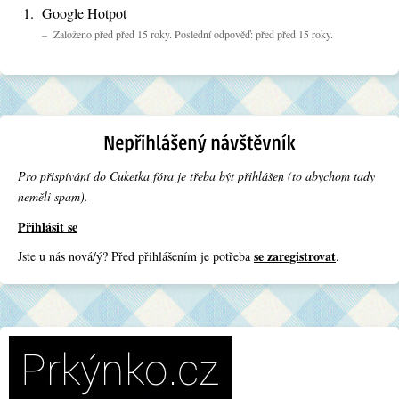
Google Hotpot
– Založeno před před 15 roky. Poslední odpověď: před před 15 roky.
Pro přispívání do Cuketka fóra je třeba být přihlášen (to abychom tady
neměli spam).
Přihlásit se
se zaregistrovat
Jste u nás nová/ý? Před přihlášením je potřeba
.